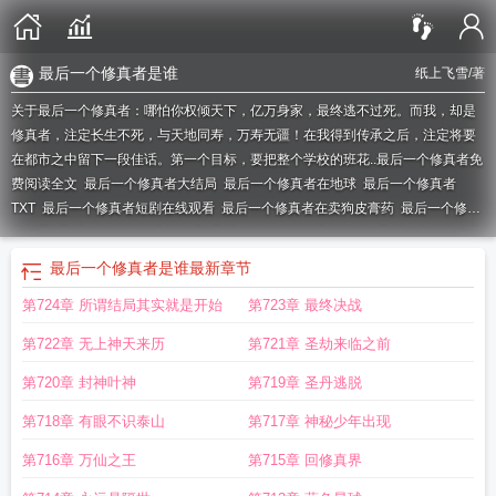
最后一个修真者是谁
纸上飞雪
/著
关于最后一个修真者：哪怕你权倾天下，亿万身家，最终逃不过死。而我，却是
修真者，注定长生不死，与天地同寿，万寿无疆！在我得到传承之后，注定将要
在都市之中留下一段佳话。第一个目标，要把整个学校的班花..
最后一个修真者免
费阅读全文
最后一个修真者大结局
最后一个修真者在地球
最后一个修真者
TXT
最后一个修真者短剧在线观看
最后一个修真者在卖狗皮膏药
最后一个修真
者结局
最后一个修真者漫画免费
最后一个修真者短剧龙兰心
最后一个修真者陈
渊
最后一个修真者短剧
最后一个修真者免费观看
最后一个修真者完整版
江湖
最后一个修真者是谁
最新章节
假道士最后一个修真者
现代最后一个修真者
最后一个修真者 泡沫镜子
都市最
第724章 所谓结局其实就是开始
第723章 最终决战
后一个修真者
最后一个修真者漫剧
最后一个修真者免费阅读
最后一个修真者纸
上飞雪
最后一个修真者免费播放全集
最后一个修真者龙象免费阅读
最后一个修
第722章 无上神天来历
第721章 圣劫来临之前
真者在线观看
最后一个修真者短视频
最后一个修真者短剧免费观看全集
最后一
个修真者龙兰心
最后一个修真者免费播放
最后一个修真者免费全集短剧
最后一
第720章 封神叶神
第719章 圣丹逃脱
个修真者在线阅读
最后一个修真者龙象叫什么名字
最后一个修真者免费全集在
第718章 有眼不识泰山
第717章 神秘少年出现
线观看
最后一个修真者夏风
最后一个修真者是谁
最后一个修真者龙象
最后一
个修真者完整版全集免费
最后一个修真者的
最后一个修真者全集免费
最后一个
第716章 万仙之王
第715章 回修真界
修真者张卫东是谁
最后一个修真者短剧视频完整版
最后一个修真者龙象龙兰