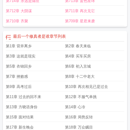
第714章 永远是隔世
第713章 蓝色星球
心
最后一个修真者免费观看全集高清
最后一个修真者短剧热播
最后一个修真者
龙兰心张添彩
最后一个修真者林北
最后一个修真者白冷叶
最后一个修真者动
第712章 大阴谋
第711章 再次见它
漫
最后一个修真者好看吗
地球上最后一个修真者
最后一个修真者钟天顺
最后
一个修真者txt
最后一个修真者视频
最后一个修真者 短剧
最后一个修真者龙兰
第710章 齐聚
第709章 星君来袭
心张添彩视频
最后一个修真者全集
最后一个修真者龙象与张添彩
地球最后一个
修真者
最后一个修真者短剧合集
最后一个修真者钟天顺结局
最后一个修真者百
最后一个修真者是谁
章节列表
度百科
最后一个修真者短剧免费观看
最后一个修真者漫画
最后一个修真者动漫
免费观看
第1章 背井离乡
第2章 春天来临
第3章 这就是现实
第4章 买车买房
第5章 衣锦回乡
第6章 初入京城
第7章 挫败感
第8章 十二中老大
第9章 高考过后
第10章 再次相见已是过去
第11章 过去的回不来
第12章 不服气单挑
第13章 方晓语身份
第14章 心冷
第15章 面对结果
第16章 局势反转
第17章 新生晚会
第18章 万众瞩目