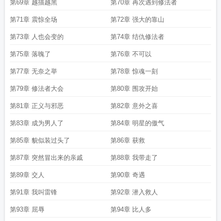
第69章 越描越黑
第70章 再次遇到修法者
第71章 震惊全场
第72章 强大的靠山
第73章 人也会变的
第74章 结仇修法者
第75章 落魄了
第76章 不可以
第77章 无奈之举
第78章 惊魂一刻
第79章 修法者大会
第80章 围攻开始
第81章 正义与邪恶
第82章 意外之喜
第83章 成为男人了
第84章 明星的傲气
第85章 貌似装过头了
第86章 获救
第87章 突然冒出来的亲戚
第88章 我带走了
第89章 交人
第90章 奇遇
第91章 我叫雷锋
第92章 潜入救人
第93章 屈辱
第94章 比人多