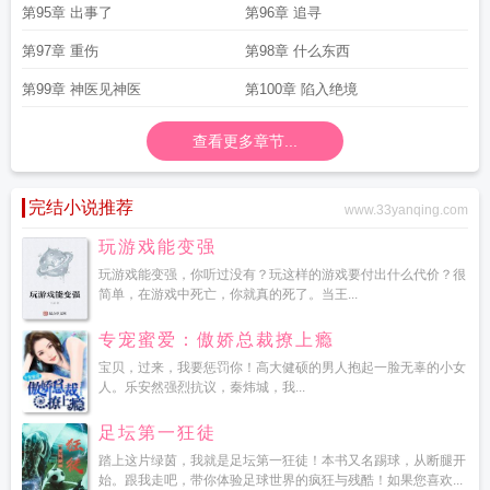
第95章 出事了
第96章 追寻
第97章 重伤
第98章 什么东西
第99章 神医见神医
第100章 陷入绝境
查看更多章节...
完结小说推荐
www.33yanqing.com
玩游戏能变强
玩游戏能变强，你听过没有？玩这样的游戏要付出什么代价？很
简单，在游戏中死亡，你就真的死了。当王...
专宠蜜爱：傲娇总裁撩上瘾
宝贝，过来，我要惩罚你！高大健硕的男人抱起一脸无辜的小女
人。乐安然强烈抗议，秦炜城，我...
足坛第一狂徒
踏上这片绿茵，我就是足坛第一狂徒！本书又名踢球，从断腿开
始。跟我走吧，带你体验足球世界的疯狂与残酷！如果您喜欢...