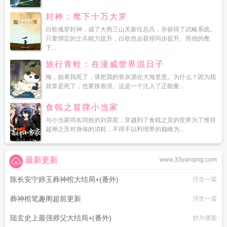
封神：麾下十万大罗
白歌魂穿封神，成了大商三山关新任总兵，并获得了武略系统。
只要绑定的士兵能力提升，白歌也会获得同步提升。而他的麾
下...
旅行青蛙：在漫威世界混日子
梅，如果我死了，请把我的骨灰洒在大海里里。为什么？因为我
就算是死了，也要接着浪。这是一个注入了正能量...
食戟之冒牌小当家
与小当家同名同姓的刘昴星，穿越到了食戟之灵的世界为了维持
超神之舌对身体的消耗，不得不以料理界的巅峰为...
最新更新
www.33yanqing.com
陈长安宁婷玉葬神棺大结局+(番外)
浮生一诺
葬神棺笔趣阁超前更新
浮生一诺
陆玄史上最强师父大结局+(番外)
炒方便面