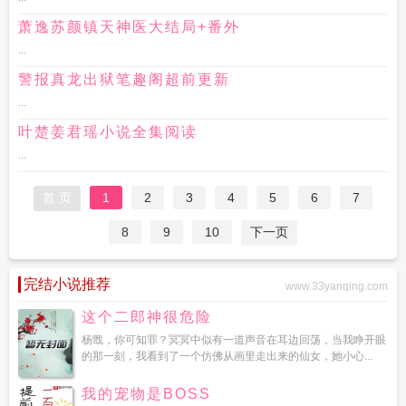
萧逸苏颜镇天神医大结局+番外
...
警报真龙出狱笔趣阁超前更新
...
叶楚姜君瑶小说全集阅读
...
首 页
1
2
3
4
5
6
7
8
9
10
下一页
完结小说推荐
www.33yanqing.com
这个二郎神很危险
杨戬，你可知罪？冥冥中似有一道声音在耳边回荡，当我睁开眼
的那一刻，我看到了一个仿佛从画里走出来的仙女，她小心...
我的宠物是BOSS