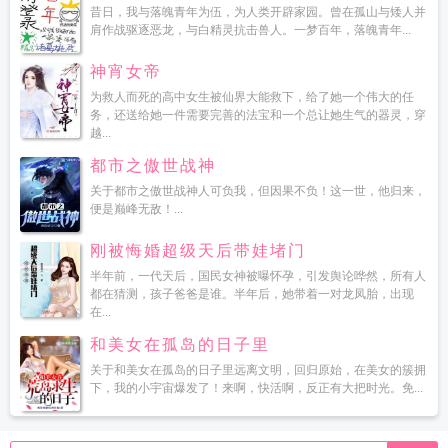
昔日，我与落魄青年为伍，为人类开辟家园。曾在孤山与矮人并
肩作战驱逐恶龙，与白精灵抗击兽人。一梦百年，落魄青年...
神宵女帝
为救人而死的高中女生被仙界大能救下，给了她一个伟大的任
务，还送给她一件需要完善的法宝和一个总让她生气的器灵，穿
越...
都市之傲世战神
关于都市之傲世战神人可负我，但因果不负！这一世，他归来，
便是巅峰无敌！...
刚被悔婚超级天后带娃堵门
半年前，一代天后，国民女神被曝怀孕，引发舆论哗然，所有人
都在猜测，孩子爸爸是谁。半年后，她带着一对龙凤胎，出现
在...
和美女在孤岛的日子里
关于和美女在孤岛的日子里远离文明，回归原始，在美女的簇拥
下，我的小宇宙爆发了！来啊，快活啊，反正有大把时光。免...