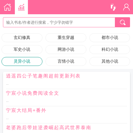
玄幻修真
重生穿越
都市小说
军史小说
网游小说
科幻小说
灵异小说
言情小说
其他小说
逍遥四公子笔趣阁超前更新列表
...
宁宸小说免费阅读全文
...
宁宸大结局+番外
...
老婆跑后带娃逆袭崛起高武世界泰南