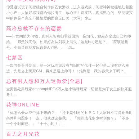
你受邀试玩了闺蜜独自制作的乙女游戏，进入游戏前，闺蜜神神秘秘地红着脸
小小声。人物好感我都给你拉满了，放心浪！说实话，真挺贴心的，毕竟现实
中的你是个完全不懂情爱的面瘫无口美（大写）少...
高冷总裁不存在的恋爱
──问世间情为何物，直叫人智商归零就因为一朵烟花，她差点变成自己的师
娘。「师父我问你。如果好友从列表上消失，这是bug还是？」『应该是删
号。小白菜你朋友应该是A了喔。』「怎...
七禁区
一次与哥哥吵架后，第一次玩网游没有与旧时的伙伴一起但是…没有这么幸
运，先是当上玩家GM，再来是遇上帅哥！！难到是…我的春天来了吗？...
总有男人想和万人迷做爱[全息]
全男德处男玩家ampampNPC×万人迷小猫咪玩家一切都是为了女主的快乐服
务！...
花神ONLINE
「你怎么会从空中掉下来的？」「还不是创角的ＮＰＣ！人家只不过是创角时
条件和问题多了一点，他就这么整我。」「你到底花多少时创角？」「不多，
十个小时而已。」「十十小时！」...
百刃之月光花