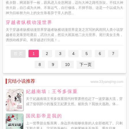
夜夕顏，网游新手一枚，跟风进入全息网游，迈向大神之路性别女。不找大神
傍大款，自己成为大神。不靠运气，自行修练，不择手段。这是一个以成为大
神为目标努力向上的女生靠着异于常人的思...
穿越者纵横动漫世界
关于穿越者纵横动漫世界穿越者纵横动漫世界是龙之宫写的风雨同人类小说穿
越者在龙珠里吃瘪后，武功大成，然后大闹其他二次元世界。尾行美女主角，
诱拐幼稚罗莉。将穿越进行到底！...
首 页
1
2
3
4
5
6
7
8
9
10
下一页
完结小说推荐
www.33yanqing.com
妃越南墙：王爷多保重
关于妃越南墙王爷多保重现代特警萧然也赶了一波穿越大流，穿
成了懦弱胆小的逸安王妃萧文然。被欺负？我放火逃跑。体...
国民影帝是我的
上一世季甜众叛亲离，身边所有能够依靠的人全部都死了。只剩
下那个男人，宁可跌落神坛，也抱紧她永不放手。重生归来，