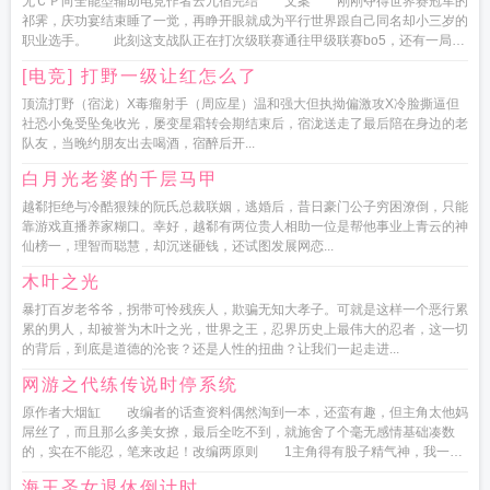
无ＣＰ向全能型辅助电竞作者云九宿完结 文案 刚刚夺得世界赛冠军的
祁霁，庆功宴结束睡了一觉，再睁开眼就成为平行世界跟自己同名却小三岁的
职业选手。 此刻这支战队正在打次级联赛通往甲级联赛bo5，还有一局就
要被...
[电竞] 打野一级让红怎么了
顶流打野（宿泷）X毒瘤射手（周应星）温和强大但执拗偏激攻X冷脸撕逼但
社恐小兔受坠兔收光，屡变星霜转会期结束后，宿泷送走了最后陪在身边的老
队友，当晚约朋友出去喝酒，宿醉后开...
白月光老婆的千层马甲
越郗拒绝与冷酷狠辣的阮氏总裁联姻，逃婚后，昔日豪门公子穷困潦倒，只能
靠游戏直播养家糊口。幸好，越郗有两位贵人相助一位是帮他事业上青云的神
仙榜一，理智而聪慧，却沉迷砸钱，还试图发展网恋...
木叶之光
暴打百岁老爷爷，拐带可怜残疾人，欺骗无知大孝子。可就是这样一个恶行累
累的男人，却被誉为木叶之光，世界之王，忍界历史上最伟大的忍者，这一切
的背后，到底是道德的沦丧？还是人性的扭曲？让我们一起走进...
网游之代练传说时停系统
原作者大烟缸 改编者的话查资料偶然淘到一本，还蛮有趣，但主角太他妈
屌丝了，而且那么多美女撩，最后全吃不到，就施舍了个毫无感情基础凑数
的，实在不能忍，笔来改起！改编两原则 1主角得有股子精气神，我一贯
的观点，就算要当废...
海王圣女退休倒计时