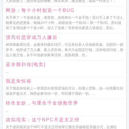
人的肩膀上，扼住命运的咽喉，搏击风浪，激流勇进，成就一代球王！...
网游：每十小时创造一个BUG
失手摔了一下游戏头盔，谁曾想，居然摔出一个金手指！苏白手上多了个没人
能看见的进度条，每隔10个小时，就能创造一个BUG！第一个BUG，苏白提
前了全球玩家十个多小时，进入了游戏！等所有玩家进入游戏后，苏白...
漂亮社恐穿成万人嫌后
林辞眠极度社恐，会紧张到脸红结巴，可总有好多人往他面前凑。没想到一朝
穿书，他穿成了万人嫌。家人厌弃他，每月只会固定打钱，没有电话问候，身
边人孤立他，从不叫他参加集体活动，迎面相遇，也...
蓝全部归你[电竞]
...
我是朱恒裕
关于我是朱恒裕上一世我意外发现登顶的方法，却遭人背叛，这一次我重生回
游戏开服当天，我势必要夺回一切，夺回属于我的一切。...
转生女妖，与重生千金拯救世界
...
虚拟现实：这个NPC不是太正经
关于虚拟现实这个NPC不是太正经前辈们重生穿越都是穿越古代，左拥右