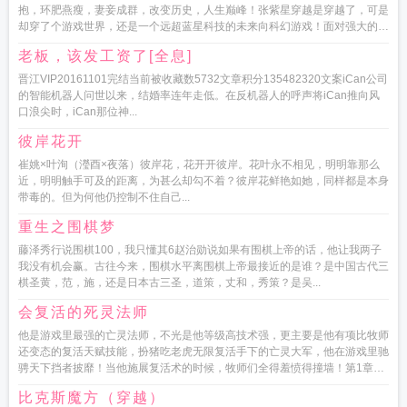
抱，环肥燕瘦，妻妾成群，改变历史，人生巅峰！张紫星穿越是穿越了，可是
却穿了个游戏世界，还是一个远超蓝星科技的未来向科幻游戏！面对强大的敌
人第四天灾般的...
老板，该发工资了[全息]
晋江VIP20161101完结当前被收藏数5732文章积分135482320文案iCan公司
的智能机器人问世以来，结婚率连年走低。在反机器人的呼声将iCan推向风
口浪尖时，iCan那位神...
彼岸花开
崔姚×叶洵（瀅酉×夜落）彼岸花，花开开彼岸。花叶永不相见，明明靠那么
近，明明触手可及的距离，为甚么却勾不着？彼岸花鲜艳如她，同样都是本身
带毒的。但为何他仍控制不住自己...
重生之围棋梦
藤泽秀行说围棋100，我只懂其6赵治勋说如果有围棋上帝的话，他让我两子
我没有机会赢。古往今来，围棋水平离围棋上帝最接近的是谁？是中国古代三
棋圣黄，范，施，还是日本古三圣，道策，丈和，秀策？是吴...
会复活的死灵法师
他是游戏里最强的亡灵法师，不光是他等级高技术强，更主要是他有项比牧师
还变态的复活天赋技能，扮猪吃老虎无限复活手下的亡灵大军，他在游戏里驰
骋天下挡者披靡！当他施展复活术的时候，牧师们全得羞愤得撞墙！第1章PK
孤独与寂...
比克斯魔方（穿越）