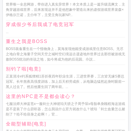
世界唯一全息网游，带你进入真实异世界！本文本质上是一篇升级流爽文，主
角穿越游戏世界，后来发现这并不是他想象中塑造出来的虚假游戏世界裴森×
伊格尔兰诺，主仆年下，主受主角玩家NP...
穿成假少爷后我成了电竞冠军
...
重生之我是BOSS
BOSS装备重生在一个怪物身上，莫海发现他能变成游戏里任意BOSS。无尽
之地白骨之海量子空间天空之城时空幻境远古遗迹地外世界过去那些被游戏无
敌BOSS统治的传说之地，如今将成为他的后花园。尒説...
别钓了啦[电竞]
正直清冷x钓系狐狸精1苏折夜四年职业生涯，三进世界赛，三次皆无缘S赛总
冠军。长年熬夜高强度训练，加上后天积劳成疾，从电脑边猛然起身时眼前一
黑人过去了。然后他重生回了两年前。...
这里的NPC是不是都会读心？
七服法师大神蓝苍x一服剑士大神琥珀天骄之子周予琛x母胎单身顾程海这游戏
是不是装了什么窃听器，怎么我说什么官方就改什么？琥珀「剑士血量怎么被
削了？给不给容身之处啊！」官...
全能型辅助[电竞]