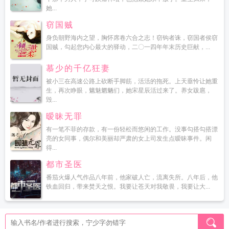
她...
窃国贼
身负朝野海内之望，胸怀席卷六合之志！窃钩者诛，窃国者侯窃
国贼，勾起您内心最大的驿动，二〇一四年年末历史巨献，...
慕少的千亿狂妻
被小三在高速公路上砍断手脚筋，活活的拖死。上天垂怜让她重
生，再次睁眼，魑魅魍魉们，她宋星辰活过来了。养女跋扈，
毁...
暧昧无罪
有一笔不菲的存款，有一份轻松而悠闲的工作。没事勾搭勾搭漂
亮的女同事，偶尔和美丽却严肃的女上司发生点暧昧事件。闲
得...
都市圣医
番茄火爆人气作品八年前，他家破人亡，流离失所。八年后，他
铁血回归，带来焚天之恨。我要让苍天对我敬畏，我要让大...