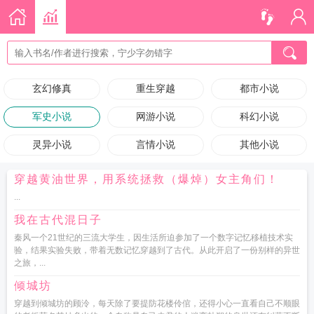
玄幻修真
重生穿越
都市小说
军史小说
网游小说
科幻小说
灵异小说
言情小说
其他小说
穿越黄油世界，用系统拯救（爆焯）女主角们！
...
我在古代混日子
秦风一个21世纪的三流大学生，因生活所迫参加了一个数字记忆移植技术实
验，结果实验失败，带着无数记忆穿越到了古代。从此开启了一份别样的异世
之旅，...
倾城坊
穿越到倾城坊的顾泠，每天除了要提防花楼伶倌，还得小心一直看自己不顺眼