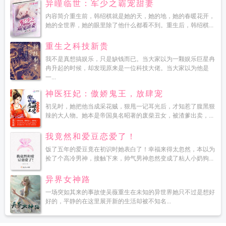
异瞳临世：军少之霸宠甜妻
内容简介重生前，韩绍棋就是她的天，她的地，她的春暖花开，
她的全世界，她的眼里除了他什么都看不到。重生后，韩绍棋...
重生之科技新贵
我不是真想搞娱乐，只是缺钱而已。当大家以为一颗娱乐巨星冉
冉升起的时候，却发现原来是一位科技大佬。当大家以为他是
一...
神医狂妃：傲娇鬼王，放肆宠
初见时，她把他当成采花贼，狠甩一记耳光后，才知惹了腹黑狠
辣的大人物。她本是帝国臭名昭著的废柴丑女，被渣爹出卖，...
我竟然和爱豆恋爱了！
饭了五年的爱豆竟在初识时她表白了！幸福来得太忽然，本以为
捡了个高冷男神，接触下来，帅气男神忽然变成了粘人小奶狗...
异界女神路
一场突如其来的事故使吴薇重生在未知的异世界她只不过是想好
好的，平静的在这里展开新的生活却被不知名...