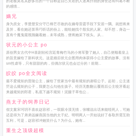
的老板莫名其妙多出的一个自称是自己夫君的人迷离扑朔的身世还有纠葛不断
的感情...
嫡兄
身为庶女，李楚楚安分守己锋芒尽敛的在嫡母雷霆手段下安居一隅。就想将来
及笄，看在她还算乖巧听话的份上，能给她找个殷实的人家。却不想，身边一
直有个魔鬼窥视觊觎着她，未等成熟，便将她采下枝头。从...
状元的小公主 po
原创男女古代中H喜剧轻松宫廷青梅竹马的小将军娶了她人，自己便顺着皇上
的旨意嫁给了新科状元。这是婚后状元企图用肉体获得小公主爱的故事。没有
sm性虐等，只有甜甜的肉，但偶尔状元也会过分的！前期...
皎皎 po全文阅读
最不爱规矩的晋陵公主，嫁给了世家当中最有规矩的谢暄公子。起初，公主迷
茫这么规矩的公子，我要怎么勾他生孩子。经历无数翻云覆雨后公主咬牙看起
来越规矩的郎君，私底下越不规矩！泥腿子草包公...
燕太子的饲养日记
假文案宋珂玥不喜欢赵容祁，一双眼冷漠无情，张嘴说出话来能噎死人，可她
还是得为了弟弟远嫁燕国当他的太子妃。明明两人一开始说好了各取所需互助
互利，可是，赵容祁冲她笑什么？为什么，她有...
重生之顶级超模