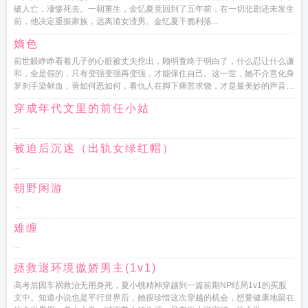
破人亡，凄惨死去。一朝重生，金忆夏竟回到了五年前，在一切悲剧还未发生
前，他决定重振家族，远离渣女渣男。金忆夏干脆利落...
嫡色
前世眼睁睁看着儿子的心脏被丈夫挖出，顾明萱终于明白了，什么忍让什么谦
和，全是假的，只有变强变强再变强，才能保住自己。这一世，她不介意化身
罗刹手染鲜血，善如何恶如何，看仇人在脚下痛苦求饶，才是最美妙的声音。
绝色嫡女，水为骨冰做...
穿成年代文里的前任小姑
...
被迫后沉迷（出轨女绿红帽）
...
朝野闲游
...
难缠
...
拯救退环境傲娇男主(1v1)
高考后因车祸救治无用身死，夏小桃精神穿越到一篇前期NP结局1v1的买股
文中。知道小说也是平行世界后，她很珍惜这次穿越的机会，想要健康地留在