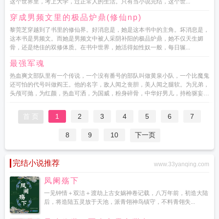
这个世界里，考上大学，过正常人的生活。只有当小说完结，这个世...
穿成男频文里的极品炉鼎(修仙np)
黎莞芝穿越到了书里的修仙界。好消息是，她是这本书中的主角。坏消息是，
这本书是男频文。而她是男频文中被人采阴补阳的极品炉鼎，她不仅天生媚
骨，还是绝佳的双修体质。在书中世界，她活得如性奴一般，每日辗...
最强军魂
热血爽文部队里有一个传说，一个没有番号的部队叫做黄泉小队，一个比魔鬼
还可怕的代号叫做阎王。他的名字，敌人闻之丧胆，美人闻之腿软。为兄弟，
头颅可抛，为红颜，热血可洒，为国威，粉身碎骨，中华好男儿，持枪驱妄图
进犯...
首 页
1
2
3
4
5
6
7
8
9
10
下一页
完结小说推荐
www.33yanqing.com
凤阑殇下
一见钟情＋双洁＋渡劫上古女娲神卷记载，八万年前，初造大陆
后，将造陆五灵放于天池，派青翎神鸟镇守，不料青翎失...