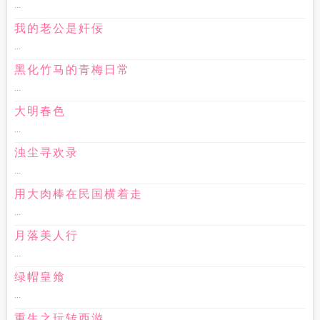
...
我的老公是奸佞
...
黑化竹马的青梅日常
...
大明春色
...
浊尘寻欢录
...
用大肉棒在民国横着走
...
月落美人行
...
绿帽皇飨
...
重生之玩转西游