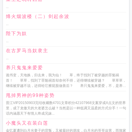
...
烽火烟波楼（二）剑起余波
...
陛下为奴
...
在古罗马当奴隶主
...
养只鬼鬼来爱爱
诡书变，天地换，归去来，我为仙！ 草，终于找到了被穿越的罪魁祸
首！ 草草，找到了罪魁祸首却奈何不得，还得继续被穿越？ 草草草，
继续被穿越不说，还得给它擦屁股做善后？ 养只鬼鬼来爱爱，不，是养一
群鬼鬼来爱爱！ 好...
甩掉男神的99种姿势
晋江VIP20150903完结收藏数4701文章积分42107968文案穿成X点文的世界
里，成了龙傲天的大老婆怎么破？当然是以一种低调又温柔的方式分手！一句
话内涵愿天下有情人终成兄妹...
小魔头又在装白莲
金忆夏遭到白月光妻子的背叛，又被最好的朋友，白月光的哥哥迫害，而致家