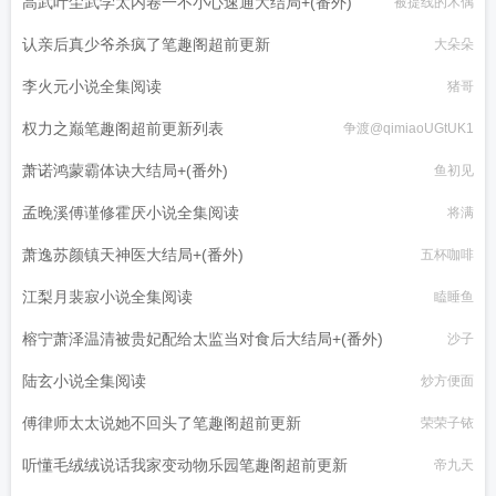
高武叶尘武学太内卷一不小心速通大结局+(番外)
被提线的木偶
认亲后真少爷杀疯了笔趣阁超前更新
大朵朵
李火元小说全集阅读
猪哥
权力之巅笔趣阁超前更新列表
争渡@qimiaoUGtUK1
萧诺鸿蒙霸体诀大结局+(番外)
鱼初见
孟晚溪傅谨修霍厌小说全集阅读
将满
萧逸苏颜镇天神医大结局+(番外)
五杯咖啡
江梨月裴寂小说全集阅读
瞌睡鱼
榕宁萧泽温清被贵妃配给太监当对食后大结局+(番外)
沙子
陆玄小说全集阅读
炒方便面
傅律师太太说她不回头了笔趣阁超前更新
荣荣子铱
听懂毛绒绒说话我家变动物乐园笔趣阁超前更新
帝九天