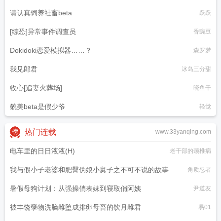
请认真饲养社畜beta
跃跃
[综恐]异常事件调查员
香豌豆
Dokidoki恋爱模拟器……？
森罗梦
我见郎君
冰岛三分甜
收心[追妻火葬场]
晓鱼干
貌美beta是假少爷
轻觉
热门连载
www.33yanqing.com
电车里的日日液液(H)
老干部的颈椎病
我与假小子老婆和肥臀伪娘小舅子之不可不说的故事
角质忍者
暑假母狗计划：从强操俏表妹到寝取俏阿姨
尹道友
被丰饶孽物洗脑雌堕成排卵母畜的饮月雌君
易01