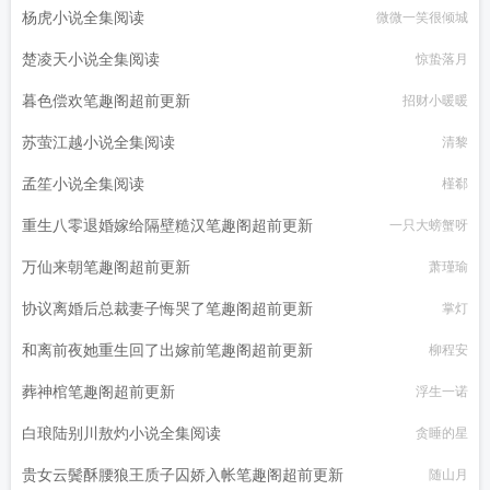
杨虎小说全集阅读
微微一笑很倾城
楚凌天小说全集阅读
惊蛰落月
暮色偿欢笔趣阁超前更新
招财小暖暖
苏萤江越小说全集阅读
清黎
孟笙小说全集阅读
槿郗
重生八零退婚嫁给隔壁糙汉笔趣阁超前更新
一只大螃蟹呀
万仙来朝笔趣阁超前更新
萧瑾瑜
协议离婚后总裁妻子悔哭了笔趣阁超前更新
掌灯
和离前夜她重生回了出嫁前笔趣阁超前更新
柳程安
葬神棺笔趣阁超前更新
浮生一诺
白琅陆别川敖灼小说全集阅读
贪睡的星
贵女云鬓酥腰狼王质子囚娇入帐笔趣阁超前更新
随山月