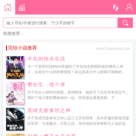
热搜推荐：
完结小说推荐
www.33yanqing.com
半岛的快乐生活
当一个新世纪纯种psl穿越到了半岛知名财阀家族的继承人身
上，会发生什么样的事情呢？崔志勋表示什么财阀不财阀的...
费先生，借个孕
沈于归从小就特别倒霉，衰神附体。她拼尽了此生所有的运气，
遇到了他只要跟费南城在一起，所有霉运通通退散。于...
英雄无敌泰坦之神
关于英雄无敌泰坦之神人品三七开的韩锋，意外穿越到英雄无敌
的世界。九系魔法，灭世之战，等待他的还有那鲜为人知的远...