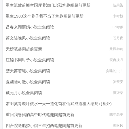
重生流放前搬空国库养满门忠烈笔趣阁超前更新
伍柒柒
重生1980这个养子我不当了笔趣阁超前更新
米时毅
吕春来顾丽娟小说全集阅读
lucky爹
苏文陆晚风小说全集阅读
苍月夜
天榜笔趣阁超前更新
乘风御剑
江锦书周时予小说全集阅读
安冉揽月
楚天苏若曦小说全集阅读
贪睡的虫儿
夏幽陆司澈小说全集阅读
岁安安
戚元月小说全集阅读
伍柒柒
萧羽莫青璇叶依水一天一造化苟在仙武成道祖大结局+(番外)
重回我爸妈的高中时代笔趣阁超前更新
日落倾河
陈年老姜
四合院送胎娄小娥三年抱两笔趣阁超前更新
晚吹风