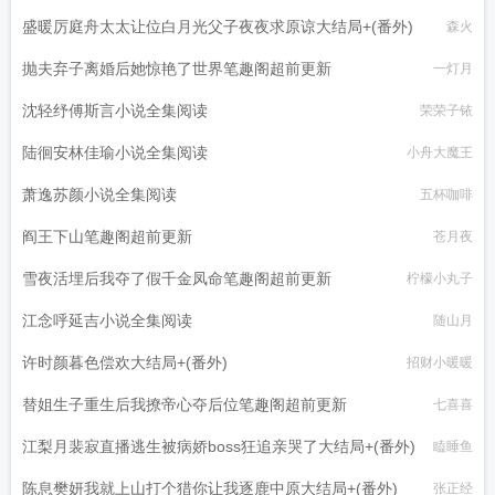
盛暖厉庭舟太太让位白月光父子夜夜求原谅大结局+(番外)
森火
抛夫弃子离婚后她惊艳了世界笔趣阁超前更新
一灯月
沈轻纾傅斯言小说全集阅读
荣荣子铱
陆徊安林佳瑜小说全集阅读
小舟大魔王
萧逸苏颜小说全集阅读
五杯咖啡
阎王下山笔趣阁超前更新
苍月夜
雪夜活埋后我夺了假千金凤命笔趣阁超前更新
柠檬小丸子
江念呼延吉小说全集阅读
随山月
许时颜暮色偿欢大结局+(番外)
招财小暖暖
替姐生子重生后我撩帝心夺后位笔趣阁超前更新
七喜喜
江梨月裴寂直播逃生被病娇boss狂追亲哭了大结局+(番外)
瞌睡鱼
陈息樊妍我就上山打个猎你让我逐鹿中原大结局+(番外)
张正经