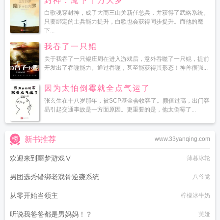
封神：麾下十万大罗
白歌魂穿封神，成了大商三山关新任总兵，并获得了武略系统。
只要绑定的士兵能力提升，白歌也会获得同步提升。而他的麾
下...
我吞了一只鲲
关于我吞了一只鲲庄周在进入游戏后，意外吞噬了一只鲲，提前
开发出了吞噬能力。通过吞噬，甚至能获得其形态！神兽很强...
因为太怕倒霉就全点气运了
张玄生在十八岁那年，被SCP基金会收容了。颜值过高，出门容
易引起交通事故是一方面原因。更重要的是，他太倒霉了...
新书推荐
www.33yanqing.com
欢迎来到噩梦游戏Ⅴ
薄暮冰轮
男团选秀错绑老戏骨逆袭系统
八爷党
从零开始当领主
柠檬冰牛奶
听说我爸爸都是男妈妈！？
芙娅