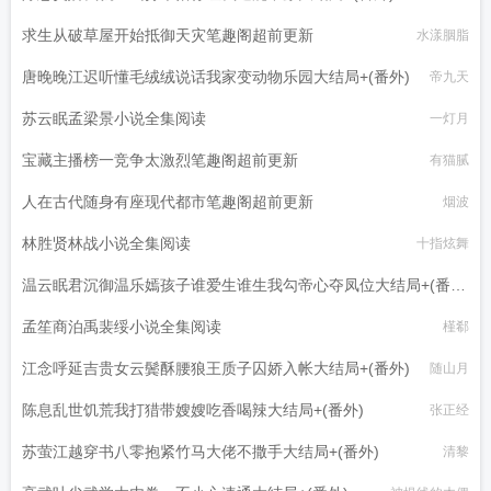
求生从破草屋开始抵御天灾笔趣阁超前更新
水漾胭脂
唐晚晚江迟听懂毛绒绒说话我家变动物乐园大结局+(番外)
帝九天
苏云眠孟梁景小说全集阅读
一灯月
宝藏主播榜一竞争太激烈笔趣阁超前更新
有猫腻
人在古代随身有座现代都市笔趣阁超前更新
烟波
林胜贤林战小说全集阅读
十指炫舞
温云眠君沉御温乐嫣孩子谁爱生谁生我勾帝心夺凤位大结局+(番
外)
孟笙商泊禹裴绥小说全集阅读
爱吃石榴
槿郗
江念呼延吉贵女云鬓酥腰狼王质子囚娇入帐大结局+(番外)
随山月
陈息乱世饥荒我打猎带嫂嫂吃香喝辣大结局+(番外)
张正经
苏萤江越穿书八零抱紧竹马大佬不撒手大结局+(番外)
清黎