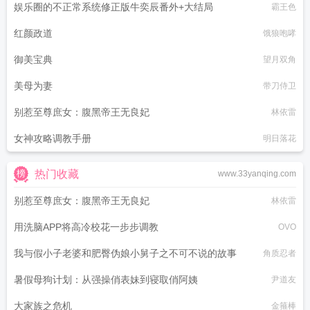
娱乐圈的不正常系统修正版牛奕辰番外+大结局
霸王色
红颜政道
饿狼咆哮
御美宝典
望月双角
美母为妻
带刀侍卫
别惹至尊庶女：腹黑帝王无良妃
林依雷
女神攻略调教手册
明日落花
热门收藏
www.33yanqing.com
别惹至尊庶女：腹黑帝王无良妃
林依雷
用洗脑APP将高冷校花一步步调教
OVO
我与假小子老婆和肥臀伪娘小舅子之不可不说的故事
角质忍者
暑假母狗计划：从强操俏表妹到寝取俏阿姨
尹道友
大家族之危机
金箍棒