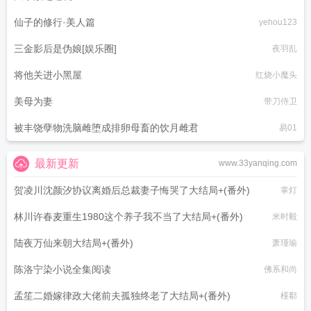
仙子的修行·美人篇
yehou123
三金影后是伪娘[娱乐圈]
夜羽乱
将他关进小黑屋
红烧小魔头
美母为妻
带刀侍卫
被丰饶孽物洗脑雌堕成排卵母畜的饮月雌君
易01
最新更新
www.33yanqing.com
贺凌川沈颜汐协议离婚后总裁妻子悔哭了大结局+(番外)
掌灯
林川许春麦重生1980这个养子我不当了大结局+(番外)
米时毅
陆夜万仙来朝大结局+(番外)
萧瑾瑜
陈洛宁染小说全集阅读
佛系和尚
孟笙二婚嫁律政大佬前夫孤独终老了大结局+(番外)
槿郗