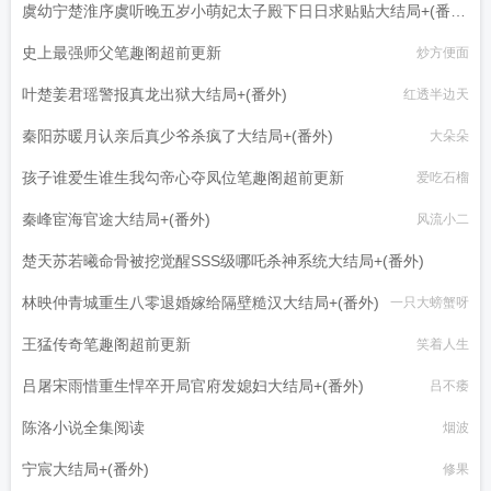
虞幼宁楚淮序虞听晚五岁小萌妃太子殿下日日求贴贴大结局+(番
外)
史上最强师父笔趣阁超前更新
炒方便面
幻想鱼
叶楚姜君瑶警报真龙出狱大结局+(番外)
红透半边天
秦阳苏暖月认亲后真少爷杀疯了大结局+(番外)
大朵朵
孩子谁爱生谁生我勾帝心夺凤位笔趣阁超前更新
爱吃石榴
秦峰宦海官途大结局+(番外)
风流小二
楚天苏若曦命骨被挖觉醒SSS级哪吒杀神系统大结局+(番外)
林映仲青城重生八零退婚嫁给隔壁糙汉大结局+(番外)
一只大螃蟹呀
贪睡的虫儿
王猛传奇笔趣阁超前更新
笑着人生
吕屠宋雨惜重生悍卒开局官府发媳妇大结局+(番外)
吕不痿
陈洛小说全集阅读
烟波
宁宸大结局+(番外)
修果