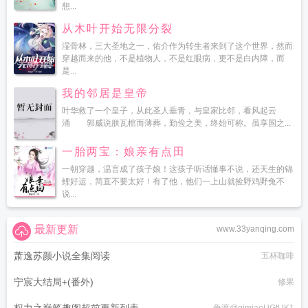
想...
从木叶开始无限分裂
湿骨林，三大圣地之一，佑介作为转生者来到了这个世界，然而
穿越而来的他，不是植物人，不是红眼病，更不是白内障，而
是...
我的邻居是皇帝
叶华救了一个皇子，从此圣人垂青，与皇家比邻，看风起云
涌 郭威说朕瓦棺而薄葬，勤俭之美，终始可称。虽享国之...
一胎两宝：娘亲有点田
一朝穿越，温言成了孩子娘！这孩子听话懂事不说，还天生的锦
鲤好运，简直不要太好！有了他，他们一上山就捡野鸡野兔不
说...
最新更新
www.33yanqing.com
萧逸苏颜小说全集阅读
五杯咖啡
宁宸大结局+(番外)
修果