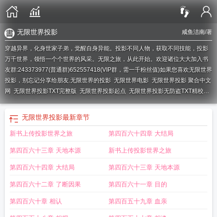
无限世界投影
咸鱼洁南
/著
穿越异界，化身世家子弟，觉醒自身异能。投影不同人物，获取不同技能，投影
万千世界，领悟一个个世界的风采。无限之旅，从此开始。欢迎诸位大大加入书
友群:243373977(普通群)652557418(VIP群，需一千粉丝值)如果您喜欢无限世界
投影，别忘记分享给朋友.
无限世界的投影
无限世界电影
无限世界投影 聚合中文
网
无限世界投影TXT完整版
无限世界投影起点
无限世界投影无防盗TXT精校
版
无限世界投影百度
无限意世界
无限世界投影全文在线阅读
无限世界投影百
度百科
无限世界AI
无限世界投影 笔趣阁
无限世界人物一览表
无限世界投影 陈
无限世界投影
最新章节
洁南
无限世界投影好看吗
无限世界投影顶点
无限世界投影境界
无限世界投影
新书上传投影世界之旅
第四百六十四章 大结局
笔趣阁
类似无限世界投影的
无限世界投影无错
无限世界投影 咸鱼洁南
无限世
界投影精校
无限世界投影TXT
无限世界投影咸鱼洁南
无限世界投影八零
第四百六十三章 天地本源
新书上传投影世界之旅
第四百六十四章 大结局
第四百六十三章 天地本源
第四百六十二章 了断因果
第四百六十一章 目的
第四百六十章 相认
第四百五十九章 血亲