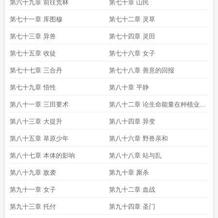
第六十九章 前往荒林
第七十章 山民
第七十一章 库图穆
第七十二章 灵草
第七十三章 异兽
第七十四章 灵田
第七十五章 收徒
第七十六章 女子
第七十七章 三合丹
第七十八章 善意的回报
第七十九章 悟性
第八十章 平静
第八十一章 三田要术
第八十二章 论生命能量在种植业的
运用
第八十三章 大提升
第八十四章 异变
第八十五章 草原少年
第八十六章 野兽亲和
第八十七章 本体的影响
第八十八章 站与乱
第八十九章 敌袭
第九十章 厮杀
第九十一章 女子
第九十二章 血战
第九十三章 托付
第九十四章 圣门