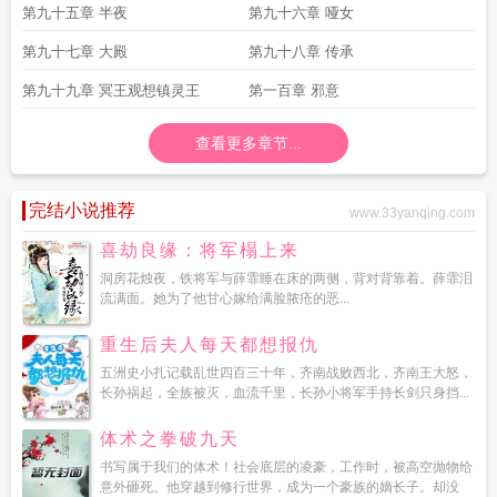
第九十五章 半夜
第九十六章 哑女
第九十七章 大殿
第九十八章 传承
第九十九章 冥王观想镇灵王
第一百章 邪意
查看更多章节...
完结小说推荐
www.33yanqing.com
喜劫良缘：将军榻上来
洞房花烛夜，铁将军与薛霏睡在床的两侧，背对背靠着。薛霏泪
流满面。她为了他甘心嫁给满脸脓疮的恶...
重生后夫人每天都想报仇
五洲史小扎记载乱世四百三十年，齐南战败西北，齐南王大怒，
长孙祸起，全族被灭，血流千里，长孙小将军手持长剑只身挡...
体术之拳破九天
书写属于我们的体术！社会底层的凌豪，工作时，被高空抛物给
意外砸死。他穿越到修行世界，成为一个豪族的嫡长子。却没