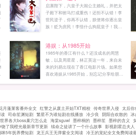
明
启禀陛下，六皇子大闹公主婚礼，并把太
强
子殿下和驸马打成重伤！还拒不认错！李
可
世民逆子，你再不认错，朕便将你逐出皇
病
族！贬为庶民！李愔什么狗屁皇子！我不
多
稀罕！半年后。李世民李愔肯认错了么？
贤
陛下，六皇子拒不认错，并且现在过的比
港娱：从1985开始
们
您好。他的琉璃厂月入百万贯。堪比长安
链
1985年的香江有什么？还没成名的周慧
如
半年税收。李世民惊恐这陛下，六皇子的
妻
敏，以及周星星，林正英这一年，来自未
给
集团公司提供了千万个就业岗位，让千万
1
来的刘易出现在了香江电影片场。如果您
家庭奔小康。月进账亿万贯！富可敌国！
，
喜欢港娱从1985开始，别忘记分享给朋
李世民急了快召我儿回宫，大不了朕给他
友...
道歉。晚了！六皇子带着他的远洋舰队已
经出发前往倭国，说要生擒倭国天皇！李
世民懵了不可！快找他回来！不！朕亲自
出面求他回来！如果您喜欢大唐第一逆
花月蓬莱客番外全文
红警之从废土开始TXT精校
传奇世界入侵
太后你
子，别忘记分享给朋友...
阅读
司命笙渊短剧
繁星不为谁短剧在线播放
冷少良
阴阳合欢散的
冰
世界各大boss巢穴怎么走
海棠sguwl
墨梓桐的
墨梓笙
墨梓的含义
神饶了我橙光最新章节更新
续命之徒讲了一个什么故事
影视剧霍总夫人
妈咪5年抚养费短剧
龙王兵王无弹窗全文阅读
冷王的宠妃全文免费阅读