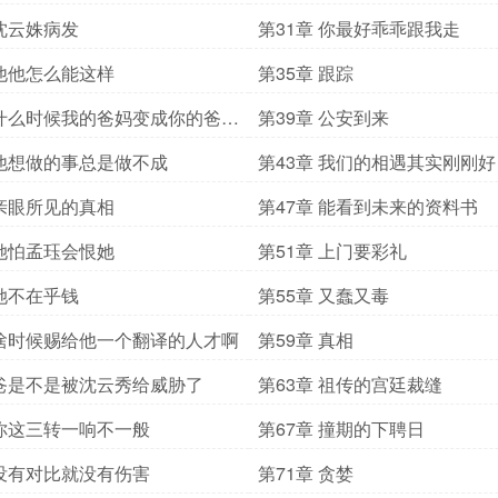
 沈云姝病发
第31章 你最好乖乖跟我走
 他他怎么能这样
第35章 跟踪
 什么时候我的爸妈变成你的爸妈
第39章 公安到来
 他想做的事总是做不成
第43章 我们的相遇其实刚刚好
 亲眼所见的真相
第47章 能看到未来的资料书
 她怕孟珏会恨她
第51章 上门要彩礼
 她不在乎钱
第55章 又蠢又毒
 啥时候赐给他一个翻译的人才啊
第59章 真相
 爸是不是被沈云秀给威胁了
第63章 祖传的宫廷裁缝
 你这三转一响不一般
第67章 撞期的下聘日
 没有对比就没有伤害
第71章 贪婪