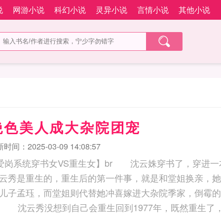
说
网游小说
科幻小说
灵异小说
言情小说
其他小说
绝色美人成大杂院团宠
时间：2025-03-09 14:08:57
爱岗系统穿书女VS重生女】br 沈云姝穿书了，穿进
云秀是重生的，重生后的第一件事，就是和堂姐换亲，她
儿子孟珏，而堂姐则代替她冲喜嫁进大杂院季家，倒霉的
br 沈云秀没想到自己会重生回到1977年，既然重生了