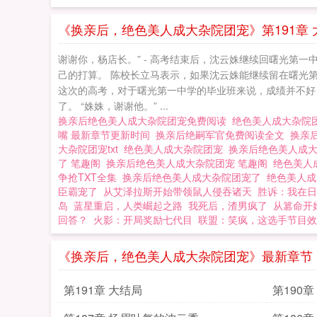
要嫁给季淮南。b
杂院的人都说她是
《换亲后，绝色美人成大杂院团宠》第191章 
了，却被卖了……
谢谢你，杨店长。” - 高考结束后，沈云姝继续回曙光第
当了首富夫人有多
己的打算。 陈校长立马表示，如果沈云姝能继续留在曙光
开始吧……br 
这次的高考，对于曙光第一中学的毕业班来说，成绩并不好
了。 “姝姝，谢谢他。” ...
上辈子看到的不一
换亲后绝色美人成大杂院团宠免费阅读
绝色美人成大杂院
什么季淮南没有死
嘴 最新章节更新时间
换亲后绝嗣军官免费阅读全文
换亲
孟珏，考了三次都
大杂院团宠txt
绝色美人成大杂院团宠
换亲后绝色美人成
了 笔趣阁
换亲后绝色美人成大杂院团宠 笔趣阁
绝色美人
争抢TXT全集
换亲后绝色美人成大杂院团宠了
绝色美人
臣霸宠了
从艾泽拉斯开始带领鼠人侵吞诸天
胜诉：我在日
岛
蓝星重启，人类崛起之路
我死后，渣男疯了
从篡命开
回答？
火影：开局奖励七代目
联盟：笑疯，这选手节目效
《换亲后，绝色美人成大杂院团宠》最新章节
第191章 大结局
第190章