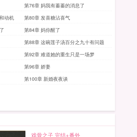
第76章 妈我有蓁蓁的消息了
疑和动机
第80章 发喜糖沾喜气
了
第84章 妈你醒了
第88章 这碗莲子汤百分之九十有问题
第92章 难道她的重生只是一场梦
第96章 娇妻
第100章 新婚夜夜谈
戏骨之子 完结+番外