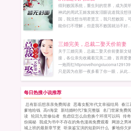
得到败国系统，重生到的世界，成为英
神武的周武王姬发姬发泪眼说道我没想
国，我没想当明君贤王，我只想败国，
能你们不理解，但是我不败国就治不好
就得死！看，这就是一代贤王的风采，
么的高瞻远瞩，多么的标新立异，没有
三婚完美，总裁二娶天价前妻
君周武王做的这些，就没有强国，朋友
关于三婚完美，总裁二娶天价前妻新文
让我一起加油干，为了伟大的强国梦！
接，各位亲先收藏着完美二婚，首席爱
果您喜欢洪荒之我为姬发，别忘记分享
一炮而红httpnovelhongxiucoma129139
朋友...
只是因为在那一夜多看了你一眼，从此
万劫不复！温绯心曾经深爱南黎辰...
每日热搜小说推荐
总有影后想亲亲免费阅读
恶毒女配年代文幸福结局
春江
爹地给钱
高n海棠
新结婚时代7集完整版
名门世家免费
读
轮回九世修仙者
焦虑症怎么自愈换个环境可以吗
传奇
份揭秘
我成为书中不存在的角色漫画免费观看
网游之男
城上班的最新章节更
听泉鉴宝演的短剧叫什么
爹地你欠