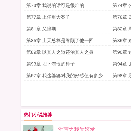
第73章 我说的话可是很准的
第74章
第77章 上任重大案子
第78章
第81章 又撞期
第82章
第85章 上天总算是眷顾了他一回
第86章
第89章 以其人之道还治其人之身
第90章
第93章 埋下怨恨的种子
第94章
第97章 我这婆婆对我的好感值有多少
第98章
热门小说推荐
洪荒之我为姬发