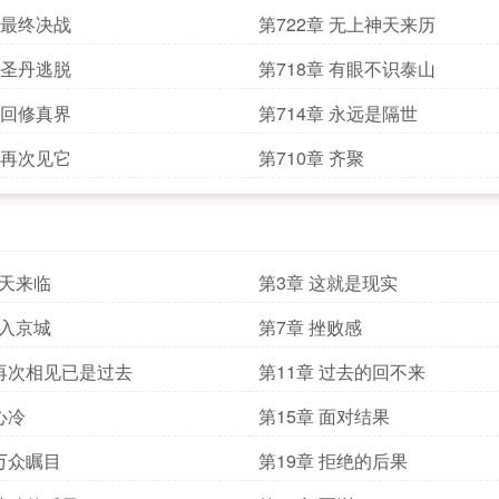
章 最终决战
第722章 无上神天来历
章 圣丹逃脱
第718章 有眼不识泰山
章 回修真界
第714章 永远是隔世
章 再次见它
第710章 齐聚
春天来临
第3章 这就是现实
初入京城
第7章 挫败感
 再次相见已是过去
第11章 过去的回不来
心冷
第15章 面对结果
 万众瞩目
第19章 拒绝的后果