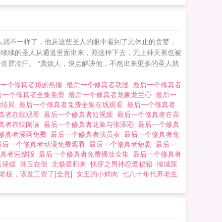
人就不一样了，他从这些圣人的眼中看到了无休止的贪婪，
陆续续的圣人从通道里面出来，照这样下去，无上神天累也被
直冒冷汗。 “真烦人，快点解决他，不然出来更多的圣人就
后一个修真者短剧热播
最后一个修真者动漫
最后一个修真者
后一个修真者全集免费
最后一个修真者龙象龙兰心
最后一
顺结局
最后一个修真者免费全集在线观看
最后一个修真者
真者在线观看
最后一个修真者短视频
最后一个修真者在卖
真者在线阅读
最后一个修真者龙象与张添彩
最后一个修真
修真者漫画免费
最后一个修真者演员表
最后一个修真者免
最后一个修真者动漫免费观看
最后一个修真者短剧
最后一
修真者完整版
最后一个修真者免费播放全集
最后一个修真者
真保镖
珠玉在侧
北极星归来
快穿之男神恋爱秘籍
倾城医
老板，该发工资了[全息]
女王的小鲜肉
七八十年代养老生