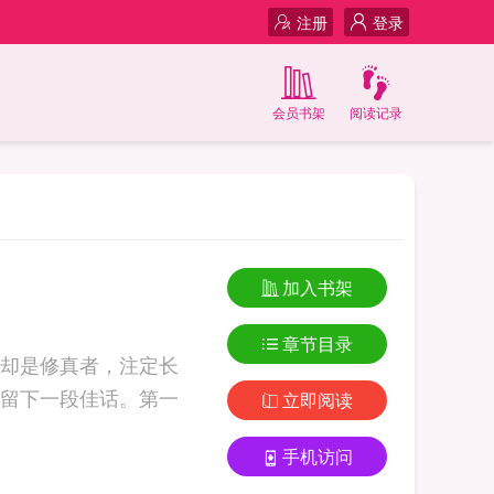
注册
登录
会员书架
阅读记录
加入书架
章节目录
却是修真者，注定长
留下一段佳话。第一
立即阅读
手机访问