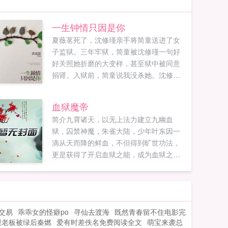
一生钟情只因是你
夏薇茗死了，沈修瑾亲手将简童送进了女
子监狱。三年牢狱，简童被沈修瑾一句好
好关照她折磨的大变样，甚至狱中被同意
捐肾。入狱前，简童说我没杀她。沈修瑾
不为所动。出狱后，简童说我...
血狱魔帝
简介九霄诸天，以无上法力建立九幽血
狱，囚禁神魔，朱雀大陆，少年叶东因一
滴从天而降的鲜血，不但得到旷世功法，
更是获得了开启血狱之能，成为血狱之
主，从此之后，带领血狱亿万囚徒，踏上
一条逆天之路！如果您喜欢血狱魔帝，别
忘记分享给朋友...
交易
乖乖女的怪癖po
寻仙去渡海
既然青春留不住电影完
跟老板被绿后秦燃
爱有时差佚名免费阅读全文
萌宝来袭总