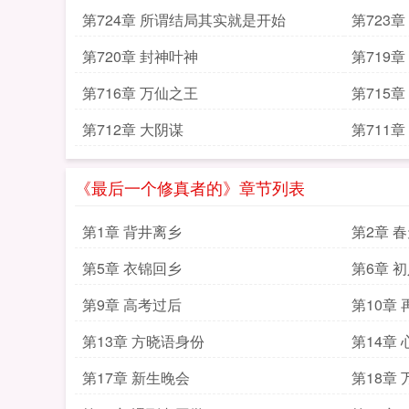
第724章 所谓结局其实就是开始
第723
第720章 封神叶神
第719
第716章 万仙之王
第715
第712章 大阴谋
第711
《最后一个修真者的》章节列表
第1章 背井离乡
第2章 
第5章 衣锦回乡
第6章 
第9章 高考过后
第10章
第13章 方晓语身份
第14章 
第17章 新生晚会
第18章