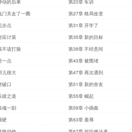
 冲动的后果
第23章 军训
 鬼门关走了一圈
第27章 格局改变
 起步点
第31章 开学了
 对应计策
第35章 新的目标
 该不该打脸
第39章 不经意间
 差一点
第43章 被围堵
 胆儿很大
第47章 再次遇到
 突破口
第51章 新的舍友
 以彼之道
第55章 崛起
 惊魂一刻
第59章 小插曲
强硬
第63章 羞辱
 谁敢动他
第67章 对抗修法者