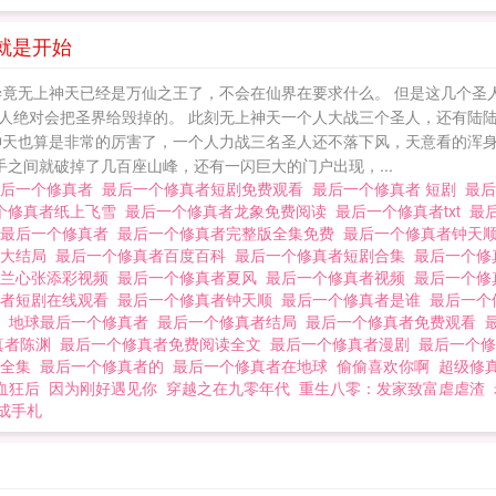
就是开始
毕竟无上神天已经是万仙之王了，不会在仙界在要求什么。 但是这几个圣
人绝对会把圣界给毁掉的。 此刻无上神天一个人大战三个圣人，还有陆
神天也算是非常的厉害了，一个人力战三名圣人还不落下风，天意看的浑身
手之间就破掉了几百座山峰，还有一闪巨大的门户出现，...
最后一个修真者
最后一个修真者短剧免费观看
最后一个修真者 短剧
最
个修真者纸上飞雪
最后一个修真者龙象免费阅读
最后一个修真者txt
最
代最后一个修真者
最后一个修真者完整版全集免费
最后一个修真者钟天
者大结局
最后一个修真者百度百科
最后一个修真者短剧合集
最后一个修
龙兰心张添彩视频
最后一个修真者夏风
最后一个修真者视频
最后一个修
真者短剧在线观看
最后一个修真者钟天顺
最后一个修真者是谁
最后一个
北
地球最后一个修真者
最后一个修真者结局
最后一个修真者免费观看
真者陈渊
最后一个修真者免费阅读全文
最后一个修真者漫剧
最后一个
看全集
最后一个修真者的
最后一个修真者在地球
偷偷喜欢你啊
超级修
血狂后
因为刚好遇见你
穿越之在九零年代
重生八零：发家致富虐虐渣
成手札