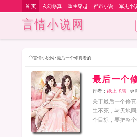
首 页
玄幻修真
重生穿越
都市小说
军史小
言情小说网
言情小说网
>
最后一个修真者的
最后一个
作者：
纸上飞雪
更新
关于最后一个修真
生不死，与天地同