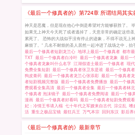
《最后一个修真者的》第724章 所谓结局其实
神天是恶魔，但是现在他心中倒是希望对方能够获胜了。 
如果无上神天今天死了或者逃掉了，天意非常的确定这些圣
累死了。 恐怖的大战似乎没有停止的迹象，不得不说无上
麻烦了。” 几名不耐烦的圣人居然一起冲进了战场之中，抬
最后一个修真者短剧龙兰心
地球上最后一个修真者
都市
TXT
最后一个修真者白冷叶
最后一个修真者龙象
最后一
个修真者龙象叫什么名字
江湖假道士最后一个修真者
现
免费全集短剧
最后一个修真者张卫东是谁
最后一个修真
狗皮膏药
最后一个修真者龙兰心张添彩
最后一个修真者
者短剧视频完整版
最后一个修真者免费播放
最后一个修
费观看全集高清
最后一个修真者全集
最后一个修真者林
个修真者 泡沫镜子
最后一个修真者免费阅读
最后一个修
漫画
最后一个修真者好看吗
最后一个修真者短剧免费观
妃：冷情王爷请入榻
七十年代之军嫂来自古代
淙尘乱
嗜
活
重生之极品宝镜
最狂兵王
万气本宗
回到东汉
影后养
《最后一个修真者的》最新章节