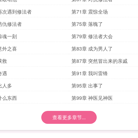
 再次遇到修法者
第71章 震惊全场
 结仇修法者
第75章 落魄了
 惊魂一刻
第79章 修法者大会
 意外之喜
第83章 成为男人了
获救
第87章 突然冒出来的亲戚
奇遇
第91章 我叫雷锋
 比人多
第95章 出事了
 什么东西
第99章 神医见神医
查看更多章节...