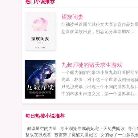
热门小说推荐
望族闲妻
红袖读书首届全球征文大赛参赛作品如
您喜欢望族闲妻，别忘记分享给朋友...
九叔师徒的诸天求生游戏
一个颇为偏僻的豪华小屋九叔盯着眼前
光幕，林缘，对于这三个世界该如何选
只见那光幕上出现三个不同的世界九叔
中的林缘出声道义父，第一个世界和我
的世界差不多第二个世界讲的是复仇，
过她没有滥杀无辜。秋生打断道那我们
第三个世界。林缘听了便是一个哆嗦，
每日热搜小说推荐
知道自家师兄神坑，但是平时坑就算了
仰望星空的力量
毒王溺宠专属萌妃宠上天免费阅读
寻仙
现在这种情况还坑如果您喜欢九叔师徒
整版在线观看
被雷劈了觉醒九世记忆
女的做了一百多次
诸天求生游戏，别忘记分享给朋友...