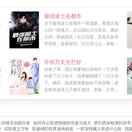
最强道士在都市
果
关于最强道士在都市一双鬼眼，看透天地
人间一团鬼力，足以搅乱日月星辰。顷刻
之间，斩妖除恶！红尘浩荡，恶鬼太多你
争我抢，血腥都市。亿万里江山，谁敢纵
横？他叫陶夏，从在地下墓穴得到鬼眼神
通开始，...
许你万丈光芒好
的
你救了我，我让我爹地以身相许！宁夕意
择
外救了只小包子，结果被附赠了一只大包
口
子。婚后，陆霆骁宠妻如命千依百顺，虐
们
起狗来连亲儿子都不放过。老板，公司真
不
给夫人拿去玩？难道夫人要卖公司您也不
去
管？卖你家公司了？大少爷，不好了！夫
他
人说要把屋顶掀了！还不去帮夫人扶梯
，
子。粑粑，谢谢你给小宝买的大熊！那是
120级天劫路任务
如何停止焦虑情绪的传递与放大
梦幻西游检测到异常
的
买给你妈妈的。老公，这个剧本我特别喜
爱
综影视之万秋
穿越ABO世界漫画精选
一腔深情藏入骨是什么歌
我
欢，我可以接吗？陆霆骁神色淡定可以。