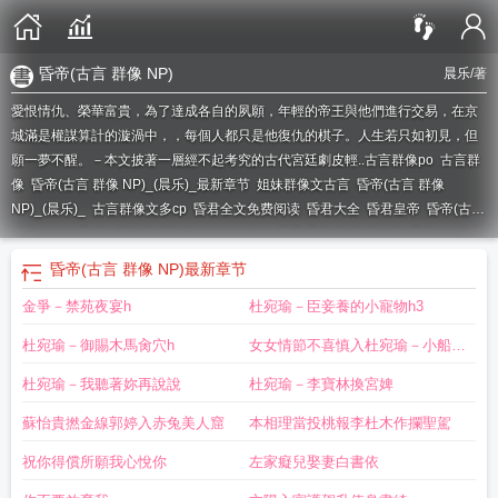
昏帝(古言 群像 NP)
晨乐
/著
愛恨情仇、榮華富貴，為了達成各自的夙願，年輕的帝王與他們進行交易，在京
城滿是權謀算計的漩渦中，，每個人都只是他復仇的棋子。人生若只如初見，但
願一夢不醒。－本文披著一層經不起考究的古代宮廷劇皮輕..
古言群像po
古言群
像
昏帝(古言 群像 NP)_(晨乐)_最新章节
姐妹群像文古言
昏帝(古言 群像
NP)_(晨乐)_
古言群像文多cp
昏君全文免费阅读
昏君大全
昏君皇帝
昏帝(古言
群像 NP)_(晨乐)_最新章节列表_大众文学作
昏君 最新章节 无弹窗
昏帝(古言 群
像 NP)全文
昏君类型的
昏君知乎
盘点昏君的
昏帝(古言 群像 NP)最新(晨
昏帝(古言 群像 NP)
最新章节
乐)_
昏君好看吗
古言群像文
昏君推荐
昏君之类的
昏君扫书
昏帝(古言 群像
金爭－禁苑夜宴h
杜宛瑜－臣妾養的小寵物h3
NP)(晨乐)
昏帝(古言 群像 NP)最
昏君笔趣阁
昏帝(古言 群像 NP)_(晨乐)_最新
章节列表_大众文学
古言高门群像
古言群像文推荐
盘点十大昏君
群像文多对cp
杜宛瑜－御賜木馬肏穴h
女女情節不喜慎入杜宛瑜－小船上
古言日常
昏帝(古言群像NP)
昏帝(古言 群像 NP)最新章节
昏君的
昏君列表
昏
君免费全文阅读
关于昏君的
好看的古言群像文
有幾
古言群像 细水长流
有关昏君
杜宛瑜－我聽著妳再說說
杜宛瑜－李寶林換宮婢
的
大家族古言群像
昏帝(古言 群像 NP)最新章节_
昏帝(古言 群像 NP)作者晨
蘇怡貴撚金線郭婷入赤兔美人窟
本相理當投桃報李杜木作攔聖駕
乐
昏帝(古言 群像 NP)最新
昏帝(古言 群像 NP)最新章节_昏帝
祝你得償所願我心悅你
左家癡兒娶妻白書依