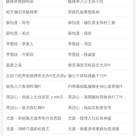
駱槿華爬錦明床
駱槿華入公主府小住
程夭儷召見駱槿華
郭羅氏族事變真相
蘇怡貴－荷包
蘇怡貴－穆氏貴女與程三爺
蘇怡貴－初次
蘇怡貴－擋箭
李鶯娃－李家人
李鶯娃－消息
李鶯娃－方昭容
李鶯娃－除歲宴
親家之喜
靡音滿室淫程昌玄尤卉H
左斨刀疤男前後狎弄尤卉H尤卉群p
穆公子插筷捅處子穴H
銀筷入穴春潮炸濺H
灼華藏福氣穆御史傾心溫青微H
席語心－病後上元佳節至 y edu3 c
席語心－張開腿給我肏就行了H程
om
昌玄桃灼華
席語心－族兄取紅燭H
席語心－福如宮私會堂哥
尤茵－前朝風光遙寄明月倍思親
尤茵－隱埋入仕紅珠伸援
尤茵－湖畔巧遇薊松親王
尤茵－御書房情事蘇怡貴灌藥