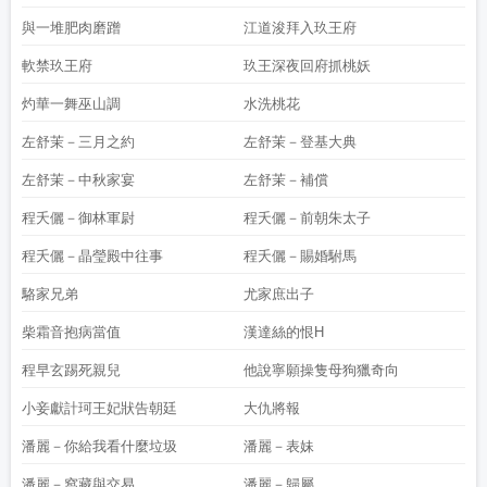
與一堆肥肉磨蹭
江道浚拜入玖王府
軟禁玖王府
玖王深夜回府抓桃妖
灼華一舞巫山調
水洗桃花
左舒茉－三月之約
左舒茉－登基大典
左舒茉－中秋家宴
左舒茉－補償
程夭儷－御林軍尉
程夭儷－前朝朱太子
程夭儷－晶瑩殿中往事
程夭儷－賜婚駙馬
駱家兄弟
尤家庶出子
柴霜音抱病當值
漢達絲的恨H
程早玄踢死親兒
他說寧願操隻母狗獵奇向
小妾獻計珂王妃狀告朝廷
大仇將報
潘麗－你給我看什麼垃圾
潘麗－表妹
潘麗－窩藏與交易
潘麗－歸屬