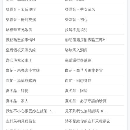
柴霜音－太后臆症
柴霜音－秀女留名
柴霜音－冊封雙嬪
柴霜音－初心
駱槿華替兄敬酒
奴婢不是禧兒
做點熟悉的事情H
柳昭儀廂房酣戰駱三郎H
皇后酒祝天賜良緣
駱駙馬入洞房
盡心侍候公主H
皇后還得多練練
白芷－未央宮小宮婢
白芷－白芷芳蕙非冬雪
白芷－湯藥與賭約
白芷－回想身世
夏冬晶－師徒
夏冬晶－阿渝
夏冬晶－家人
夏冬晶－必須守護的珍寶
我怕不小心跟丟妳左舒茉 ｒ
見不到我也無所謂嗎 ｈ
245uщ120046120003８
120042119998120061α120107120100
左舒茉初見程昌玄
詩不是給你的左舒茉程易玄
120044120108ｍ
119992246120106