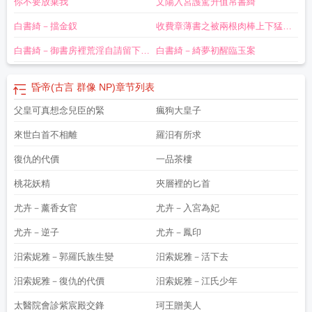
你不要放棄我
文陽入宮護駕升值帛書綺
白書綺－擋金釵
收費章薄書之被兩根肉棒上下猛操
白書綺
白書綺－御書房裡荒淫自請留下程
白書綺－綺夢初醒臨玉案
昌玄薄書之
昏帝(古言 群像 NP)
章节列表
父皇可真想念兒臣的緊
瘋狗大皇子
來世白首不相離
羅汨有所求
復仇的代價
一品茶樓
桃花妖精
夾層裡的匕首
尤卉－薰香女官
尤卉－入宮為妃
尤卉－逆子
尤卉－鳳印
汨索妮雅－郭羅氏族生變
汨索妮雅－活下去
汨索妮雅－復仇的代價
汨索妮雅－江氏少年
太醫院會診紫宸殿交鋒
珂王贈美人