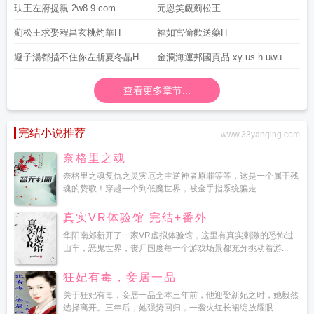
玞王左府提親 2w8 9 com
元恩笑覷薊松王
薊松王求娶程昌玄桃灼華H
福如宮偷歡送藥H
避子湯都擋不住你左斨夏冬晶H
金瀾海運邦國貢品 xy us h uwu on
e
查看更多章节...
完结小说推荐
www.33yanqing.com
奈格里之魂
奈格里之魂复仇之灵灾厄之主逆神者原罪等等，这是一个属于残
魂的赞歌！穿越一个到低魔世界，被金手指系统骗走...
真实VR体验馆 完结+番外
华阳南郊新开了一家VR虚拟体验馆，这里有真实刺激的恐怖过
山车，恶鬼世界，丧尸国度每一个游戏场景都充分挑动着游...
狂妃有毒，妾居一品
关于狂妃有毒，妾居一品全本三年前，他迎娶新妃之时，她毅然
选择离开。三年后，她强势回归，一袭火红长裙绽放耀眼...