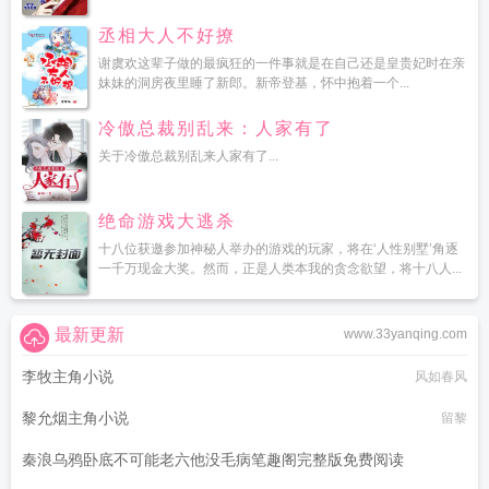
丞相大人不好撩
谢虞欢这辈子做的最疯狂的一件事就是在自己还是皇贵妃时在亲
妹妹的洞房夜里睡了新郎。新帝登基，怀中抱着一个...
冷傲总裁别乱来：人家有了
关于冷傲总裁别乱来人家有了...
绝命游戏大逃杀
十八位获邀参加神秘人举办的游戏的玩家，将在‘人性别墅’角逐
一千万现金大奖。然而，正是人类本我的贪念欲望，将十八人...
最新更新
www.33yanqing.com
李牧主角小说
风如春风
黎允烟主角小说
留黎
秦浪乌鸦卧底不可能老六他没毛病笔趣阁完整版免费阅读