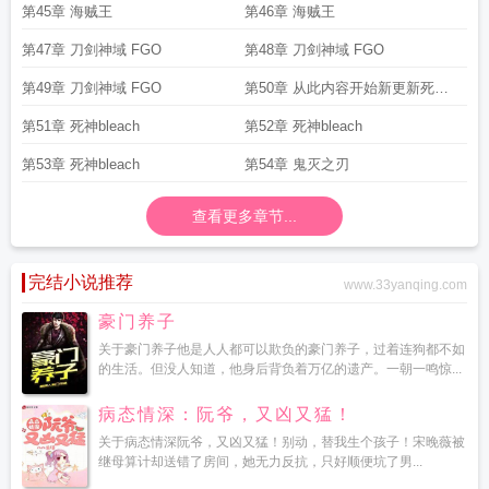
第45章 海贼王
第46章 海贼王
第47章 刀剑神域 FGO
第48章 刀剑神域 FGO
第49章 刀剑神域 FGO
第50章 从此内容开始新更新死神
bleach
第51章 死神bleach
第52章 死神bleach
第53章 死神bleach
第54章 鬼灭之刃
查看更多章节...
完结小说推荐
www.33yanqing.com
豪门养子
关于豪门养子他是人人都可以欺负的豪门养子，过着连狗都不如
的生活。但没人知道，他身后背负着万亿的遗产。一朝一鸣惊...
病态情深：阮爷，又凶又猛！
关于病态情深阮爷，又凶又猛！别动，替我生个孩子！宋晚薇被
继母算计却送错了房间，她无力反抗，只好顺便坑了男...