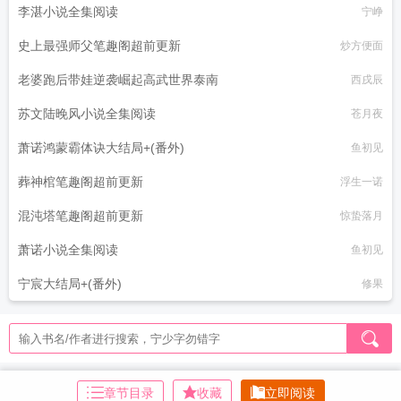
李湛小说全集阅读
宁峥
史上最强师父笔趣阁超前更新
炒方便面
老婆跑后带娃逆袭崛起高武世界泰南
西戌辰
苏文陆晚风小说全集阅读
苍月夜
萧诺鸿蒙霸体诀大结局+(番外)
鱼初见
葬神棺笔趣阁超前更新
浮生一诺
混沌塔笔趣阁超前更新
惊蛰落月
萧诺小说全集阅读
鱼初见
宁宸大结局+(番外)
修果
章节目录
收藏
立即阅读