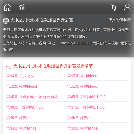
无限之用催眠术在动漫世界开后宫
正义的催眠
/著
无限之用催眠术在动漫世界开后宫是由作者：正义的催眠所著，言情小说网免费
提供无限之用催眠术在动漫世界开后宫全文在线阅读。
三秒记住本站：言情小说网 网址：www.33yanqing.com
无限催眠 学校篇
无限催
眠海贼
无限之用催眠术在动漫世界开后宫
最新章节
第54章 鬼灭之刃
第53章 死神bleach
第52章 死神bleach
第51章 死神bleach
第50章 从此内容开始新更新死神
第49章 刀剑神域 FGO
bleach
第48章 刀剑神域 FGO
第47章 刀剑神域 FGO
第46章 海贼王
第45章 海贼王
第44章 兰斯rance
第43章 兰斯rance