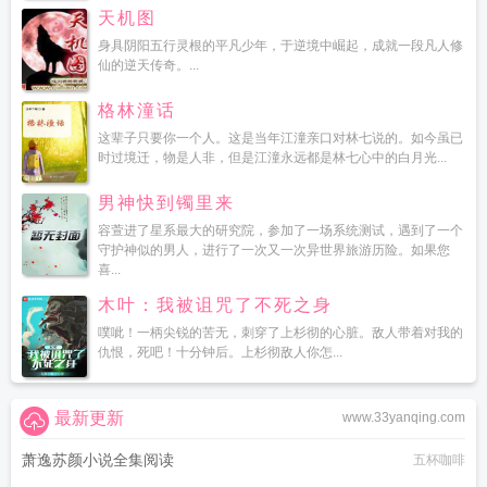
天机图
身具阴阳五行灵根的平凡少年，于逆境中崛起，成就一段凡人修
仙的逆天传奇。...
格林潼话
这辈子只要你一个人。这是当年江潼亲口对林七说的。如今虽已
时过境迁，物是人非，但是江潼永远都是林七心中的白月光...
男神快到镯里来
容萱进了星系最大的研究院，参加了一场系统测试，遇到了一个
守护神似的男人，进行了一次又一次异世界旅游历险。如果您
喜...
木叶：我被诅咒了不死之身
噗呲！一柄尖锐的苦无，刺穿了上杉彻的心脏。敌人带着对我的
仇恨，死吧！十分钟后。上杉彻敌人你怎...
最新更新
www.33yanqing.com
萧逸苏颜小说全集阅读
五杯咖啡