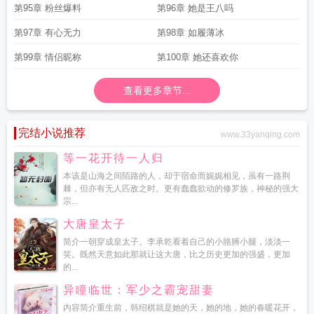
第95章 粉丝爆料
第96章 她是王八吗
第97章 有心无力
第98章 如履薄冰
第99章 情侣昵称
第100章 她还喜欢你
查看更多章节...
完结小说推荐
www.33yanqing.com
等一花开待一人归
本该是山海之间陌路的人，却于宿命而娓娓相见，虽有一路荆
棘，但亦有无人匹敌之时。更有蠢蠢欲动的修罗族，神秘的强大
宗...
大唐皇太子
简介一朝穿成皇太子。李承乾看着自己的小胳膊小腿，淡淡一
笑。既然天意如此那就让这大唐，比之历史更加的强盛，更加
的...
异瞳临世：军少之霸宠甜妻
内容简介重生前，韩绍棋就是她的天，她的地，她的春暖花开，