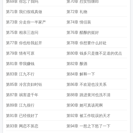
第69章 你忘了我吗
第70章 烈女怕缠郎
第71章 我们假戏真做
第72章 礼物
第73章 分走你一半家产
第74章 情侣装
第75章 相亲三连问
第76章 醋酿的挺好
第77章 你也给我起开
第78章 你想要什么好处
第79章 情有可原
第80章 钱多只是微不足道的优点
第81章 带我赚钱
第82章 酿酒
第83章 江九不行
第84章 解释一下
第85章 冷宫弃妇时钰
第86章 不欢迎也没关系
第87章 祸害遗千年
第88章 跳进黄河也洗不清
第89章 江九很行
第90章 她可真该死啊
第91章 已经很好了
第92章 被工作耽误的天才
第93章 网恋不算恋
第94章 一怒之下怒了一下