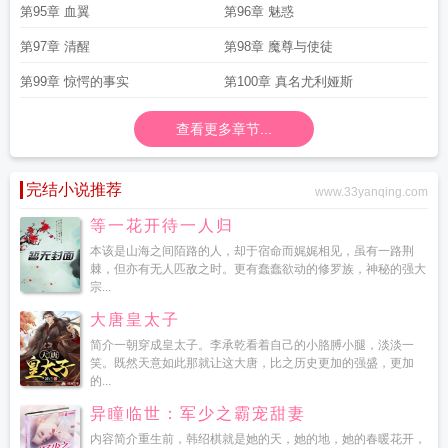
第95章 血翼
第96章 魅惑
第97章 清醒
第98章 魔尊与使徒
第99章 惊愕的事实
第100章 真名尤利娅斯
查看更多章节...
完结小说推荐
www.33yanqing.com
等一花开待一人归
本该是山海之间陌路的人，却于宿命而娓娓相见，虽有一路荆
棘，但亦有无人匹敌之时。更有蠢蠢欲动的修罗族，神秘的强大
宗...
大唐皇太子
简介一朝穿成皇太子。李承乾看着自己的小胳膊小腿，淡淡一
笑。既然天意如此那就让这大唐，比之历史更加的强盛，更加
的...
异瞳临世：军少之霸宠甜妻
内容简介重生前，韩绍棋就是她的天，她的地，她的春暖花开，