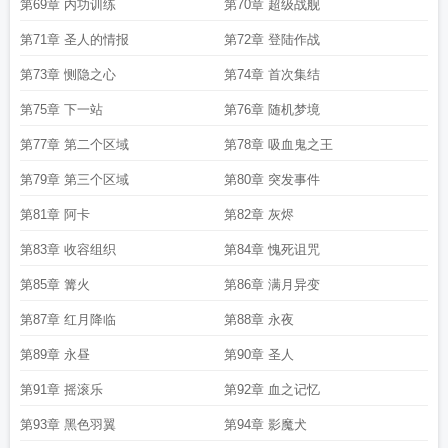
第69章 内功训练
第70章 超级战舰
第71章 圣人的情报
第72章 登陆作战
第73章 恻隐之心
第74章 首次集结
第75章 下一站
第76章 随机梦境
第77章 第二个区域
第78章 吸血鬼之王
第79章 第三个区域
第80章 突发事件
第81章 阿卡
第82章 灰烬
第83章 收容组织
第84章 愧死诅咒
第85章 篝火
第86章 满月异变
第87章 红月降临
第88章 永夜
第89章 永昼
第90章 圣人
第91章 摇滚乐
第92章 血之记忆
第93章 黑色羽翼
第94章 影魔犬