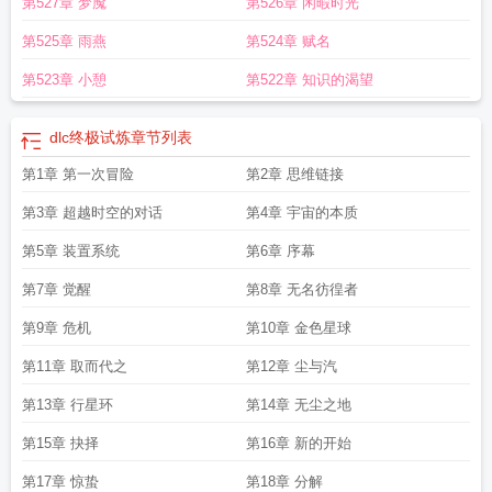
第527章 梦魇
第526章 闲暇时光
第525章 雨燕
第524章 赋名
第523章 小憩
第522章 知识的渴望
dlc终极试炼
章节列表
第1章 第一次冒险
第2章 思维链接
第3章 超越时空的对话
第4章 宇宙的本质
第5章 装置系统
第6章 序幕
第7章 觉醒
第8章 无名彷徨者
第9章 危机
第10章 金色星球
第11章 取而代之
第12章 尘与汽
第13章 行星环
第14章 无尘之地
第15章 抉择
第16章 新的开始
第17章 惊蛰
第18章 分解