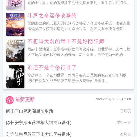
她的全世界，她的眼里除了他什么都看不到。重生后，韩绍棋...
斗罗之命运修改系统
因病去世的孤儿夏天灵机缘巧合绑定了命运修改系统，改变人物
命运就可以获得命运之力向系统许愿。夏天灵看来我有必要...
不想当大名的武士不是好阴阳师
尼赫卡里地区，金字塔中的亡灵再次苏醒。旧世界中，人类与矮
人正饱受绿皮和野兽人的袭击。新世界里，曾经同为一族的...
谁还不是个修行者了
穿越到了一个玄幻世界，然而具备先进思想的修行者们刚刚以一
场旷日持久的战争结束了早已步入黄昏的旧修行...
最新更新
www.33yanqing.com
阎王下山笔趣阁超前更新
苍月夜
陈长安宁婷玉葬神棺大结局+(番外)
浮生一诺
苏文陆晚风阎王下山大结局+(番外)
苍月夜