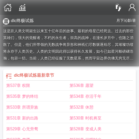
dlc终极试炼
月下沁影
/著
这是距人类文明诞生以来五十亿年后的故事。最初的母星已经死去。过去的那些
英雄们，强大的觉醒者，不朽的永生者，崇高的战神，在漫长岁月中，也随之消
散了。但是，他们所带领的无数战争将异形和神祇们尽数驱逐殆尽，其璀璨功绩
将永存于人类历史。人类的文明因此得以获得长久发展，如今已如星河般磅礴浩
瀚，包容一切。当前，人类已经征服了无数星系，然而宇宙边界仿佛无穷无尽，
依旧有大量尚未接触到的未知。而此时，宇宙却因未知原因正在加速老去。即使
如此，人类依旧不会放弃探索宇宙，直至终结。而我便是探索宇宙未知的‘先驱
dlc终极试炼
最新章节
者’……如果您喜欢终极宇宙试炼，别忘记分享给朋友.
宇宙终极公式
终级宇宙
终
第537章 权限
第536章 愿望
极宇宙八颗无限宝石
终极宇宙术
漫画终极宇宙
终极系列之终极宇宙
终极试炼
一共有多少层?
终极试炼怎么打
终极试炼之【题库认证】
终极宇宙无限宝石
宇
第535章 梦的终结
第534章 存活千年
宙试炼场
终极宇宙内战
宇宙终极法则
终极宇宙
宇宙终极答案
终极宇宙绿
魔
宇宙的终极奥秘
终极宇宙1610漫画
宇宙的终极命运
dlc终极试炼
宇宙四大
第533章 所谓异族
第532章 休憩
终极结局
宇宙的终极真理
宇宙终极力量
新终极宇宙
宇宙终极奥秘42
宇宙终极
第531章 新的出路
第530章 时机将至
命运猜想
终极宇宙1610
终极系列之试炼
终极宇宙顺序
宇宙终极的答案42
宇
宙终极42
宇宙的终极答案42
终极宇宙观看顺序
第529章 心无旁骛
第528章 变成人类