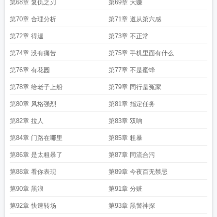
第68章 复仇之刃
第69章 大赚
第70章 合理分析
第71章 遵从第六感
第72章 得逞
第73章 不正常
第74章 没有痛苦
第75章 手机里面有什么
第76章 有花园
第77章 不是蜜蜂
第78章 给老子上船
第79章 同行是冤家
第80章 风格强烈
第81章 指定任务
第82章 拉人
第83章 双响
第84章 门路在哪里
第85章 粗暴
第86章 是太粗暴了
第87章 同流合污
第88章 看你表现
第89章 今夜百无禁忌
第90章 黑浪
第91章 分赃
第92章 快速转场
第93章 黑警神探