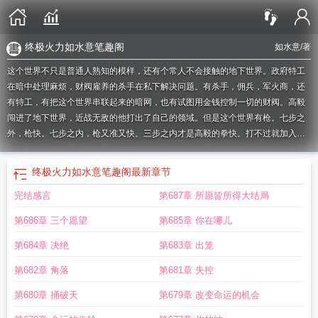
终极火力如水意笔趣阁
如水意
/著
这个世界不只是普通人熟知的模样，还有个常人不会接触的地下世界。政府特工
在暗中处理麻烦，财阀雇养的杀手在私下解决问题。有杀手，佣兵，军火商，还
有特工，有把这个世界串联起来的暗网，也有试图用金钱控制一切的财阀。高毅
闯进了地下世界，近战无敌的他打出了自己的领域。但是这个世界有枪。七步之
外，枪快。七步之内，枪又准又快。三步之内才是高毅的拳快。打不过就加入，
高毅选择全都要。全都要，成为佣兵圈里的杀手之王，杀手眼中的特工之王，特
工眼中的杀手之王，成为军火商眼中的情报之王。直到在整个地下世界加冕为
终极火力如水意笔趣阁
最新章节
王，高毅，就是终极火力。
终极火力精校版txt奇书网
终极火力全文免费笔趣
完结感言
第687章 所愿皆所得大结局
阁
终极火力免费
终极火力txt
终极火力王游戏
终极火力txt百度
终极火力免费阅
读完整版
终极火力作者是谁
终极火力免费全文阅读无弹窗
火力为王
终极火力
第686章 三个愿望
第685章 你在哪儿
再见了
终极火力笔趣阁txt
终极火力QQ阅读
终极火力起点
终极火力精校版
TXT
终极火力全本
终极火力无错版
火力为王无错字笔趣阁
终极火力TXT电子
第684章 决绝
第683章 出笼
书
终极火力最新章节更新
终极火力 如水意
终极火力精校版TXT免费
终极火力
第682章 角落
第681章 失控
txt全文免费阅读
终极火力全本完结免费
终极火力全文免费阅读
终极火力好看
吗
终极火力百度百科
终极火力悠悠球
终极火力无防盗无错版
终极火力激活
第680章 捅破天
第679章 改变命运的机会
码
终极火力无错字笔趣阁
终极火力(全本)笔趣阁如水意
终极火力笔趣阁免费阅