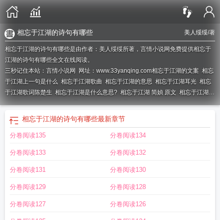
相忘于江湖的诗句有哪些
美人绥绥
/著
相忘于江湖的诗句有哪些是由作者：美人绥绥所著，言情小说网免费提供相忘于
江湖的诗句有哪些全文在线阅读。
三秒记住本站：言情小说网 网址：www.33yanqing.com
相忘于江湖的文案
相忘
于江湖上一句是什么
相忘于江湖歌曲
相忘于江湖的意思
相忘于江湖耳光
相忘
于江湖歌词陈楚生
相忘于江湖是什么意思?
相忘于江湖 简媜 原文
相忘于江湖的
前一句
相忘于江湖了的意思
相忘于江湖到底爱过没
相忘于江湖下一句
相忘于
江湖歌曲陈楚生
庄子说相濡以沫不如相忘于江湖
相忘于江湖不如相濡以沫是什
相忘于江湖的诗句有哪些
最新章节
么意思
相忘于江湖的图片
与其相濡以沫不如相忘于江湖
相忘于江湖简媜
相忘
分卷阅读135
分卷阅读134
于江湖却怀念到哭泣厌倦到终老
相忘于江湖是什么意思
相忘于江湖陈楚生
相忘
于江湖的上一句怎么说的
从此相忘于江湖
相忘于江湖图片
相忘于江湖的诗
分卷阅读133
分卷阅读132
句
相忘于江湖经典句子一整句
相忘于江湖的反义词是什么
相忘于江湖的下一
句
相忘于江湖的诗句有哪些
相忘于江湖是真爱吗
相忘于江湖下一句怎么说
相
分卷阅读131
分卷阅读130
呴以湿
相忘于江湖之间忘不了惊鸿一瞥
江湖故人
相忘于江湖简媜原文
分卷阅读129
分卷阅读128
分卷阅读127
分卷阅读126