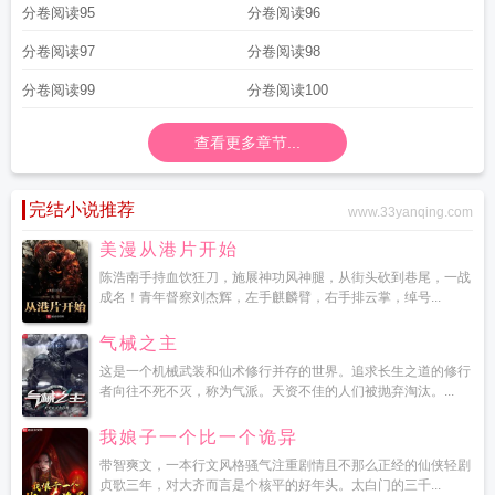
分卷阅读95
分卷阅读96
分卷阅读97
分卷阅读98
分卷阅读99
分卷阅读100
查看更多章节...
完结小说推荐
www.33yanqing.com
美漫从港片开始
陈浩南手持血饮狂刀，施展神功风神腿，从街头砍到巷尾，一战
成名！青年督察刘杰辉，左手麒麟臂，右手排云掌，绰号...
气械之主
这是一个机械武装和仙术修行并存的世界。追求长生之道的修行
者向往不死不灭，称为气派。天资不佳的人们被抛弃淘汰。...
我娘子一个比一个诡异
带智爽文，一本行文风格骚气注重剧情且不那么正经的仙侠轻剧
贞歌三年，对大齐而言是个核平的好年头。太白门的三千...