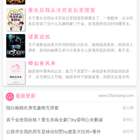
重生后我从冷宫皇后变团宠
关于重生后我从冷宫皇后变团宠容槿重生了。一觉醒来，从冷宫
皇后变成了没什么头脑的豪门千金。处境显然也没好到哪里去...
谜案追凶
关于谜案追凶身为市局刑侦队大队长，骆斌临危受命，然而深入
调查，曾经的秘事又牵引出更多令人匪夷所思的异闻。看不见...
卿如春风来
她是朝中重将的幺女，集万千宠爱于一身他是有异国血统的皇
子，永无继位之可能。她原本性子娇纵跋扈，却因失足落水而...
最新更新
www.33yanqing.com
陆白榆顾长庚笔趣阁无弹窗
晏云栖
真千金抢我命格？重生杀疯全豪门by晏明心未删减
晏明心
公路求生我的房车是移动别墅by虞姜大结局+番外
锦司司