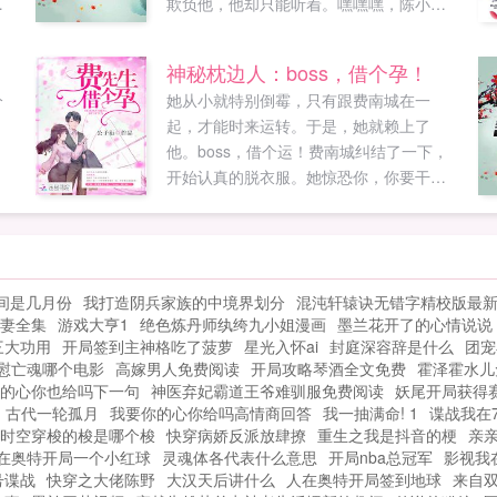
天
欺负他，他却只能听着。嘿嘿嘿，陈小少
别
爷，没想到你天不怕地不怕，居然怕蟑螂
啊？？无法反驳的男孩你知道吗？你追我
神秘枕边人：boss，借个孕！
的样子，就像一只打不死的小强，不过你
分
她从小就特别倒霉，只有跟费南城在一
还真能打动我陈小强陈美人，你睡着的样
起，才能时来运转。于是，她就赖上了
子，可真像睡美人啊陈睡美人某天，沐倾
他。boss，借个运！费南城纠结了一下，
音抓着他胳膊祈求小楠楠～你给我卖个萌
开始认真的脱衣服。她惊恐你，你要干什
看看？终于，男孩把她逼到了墙角，咬牙
么？费南城欺身而上不是要借个孕？此运
切齿的道你知不知道，要不是我舍不得，
非彼孕啊喂！！我拼尽了此生所有的运
我真的很想让你哭着求饶。后来她知道，
气，只为遇到你。公子衍如果您喜欢神秘
她心里住如果您喜欢为你而来的声音，别
枕边人boss，借个孕！，别忘记分享给朋
忘记分享给朋友...
间是几月份
我打造阴兵家族的中境界划分
混沌轩辕诀无错字精校版最
友...
妻全集
游戏大亨1
绝色炼丹师纨绔九小姐漫画
墨兰花开了的心情说说
三大功用
开局签到主神格吃了菠萝
星光入怀ai
封庭深容辞是什么
团宠
慰亡魂哪个电影
高嫁男人免费阅读
开局攻略琴酒全文免费
霍泽霍水儿
的心你也给吗下一句
神医弃妃霸道王爷难驯服免费阅读
妖尾开局获得
古代一轮孤月
我要你的心你给吗高情商回答
我一抽满命! 1
谍战我在
时空穿梭的梭是哪个梭
快穿病娇反派放肆撩
重生之我是抖音的梗
亲
在奥特开局一个小红球
灵魂体各代表什么意思
开局nba总冠军
影视我
号谍战
快穿之大佬陈野
大汉天后讲什么
人在奥特开局签到地球
来自