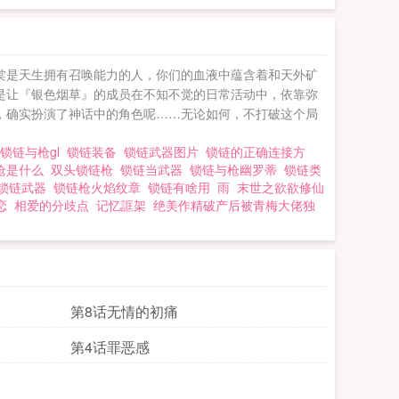
海棠是天生拥有召唤能力的人，你们的血液中蕴含着和天外矿
是让『银色烟草』的成员在不知不觉的日常活动中，依靠弥
，确实扮演了神话中的角色呢……无论如何，不打破这个局
锁链与枪gl
锁链装备
锁链武器图片
锁链的正确连接方
枪是什么
双头锁链枪
锁链当武器
锁链与枪幽罗蒂
锁链类
锁链武器
锁链枪火焰纹章
锁链有啥用
雨
末世之欲欲修仙
恋
相爱的分歧点
记忆誆架
绝美作精破产后被青梅大佬独
第8话无情的初痛
第4话罪恶感