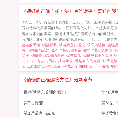
《锁链的正确连接方法》最终话平凡普通的我
子行走，都只得在蕾卡的搀扶下进行。 “关于血液的事情，
石内特殊物质类同的存在。而我采取的方法，比起多米尼克
漫在香烟内的毒素，慢慢让身体接受着赋予能力的可能性。
面的话，我们大概都会跟着这座城陪葬。” “我……我要先去『断
锁链的两端
锁链解释
锁链武器的招式
乐高锁链枪
锁链
法
用锁链当武器
锁链与枪by幽罗帝
锁链与枪gl笔趣阁
锁
武器
锁链作为武器的角色
锁链搏杀
锁链当武器的动漫
（nph）
某人的男友
独自守候
道路前方的光辉
妖重之镜
宠
王妃他总是寻死觅活
寻找没有你的雨天
千年迷路
明
《锁链的正确连接方法》最新章节
最终话平凡普通的我们
第10话
第7话转变
第6话并
第3话谎言与真实
第2话协