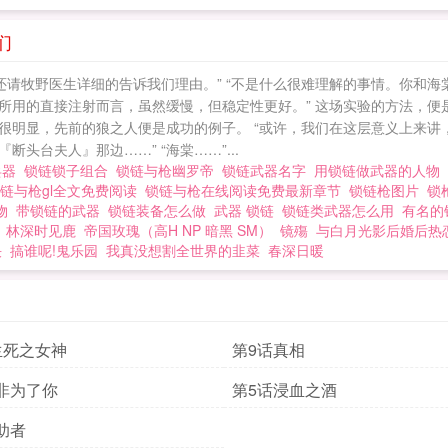
们
还请牧野医生详细的告诉我们理由。” “不是什么很难理解的事情。你和
所用的直接注射而言，虽然缓慢，但稳定性更好。” 这场实验的方法，便
很明显，先前的狼之人便是成功的例子。 “或许，我们在这层意义上来讲
头台夫人』那边……” “海棠……”...
兵器
锁链锁子组合
锁链与枪幽罗帝
锁链武器名字
用锁链做武器的人物
链与枪gl全文免费阅读
锁链与枪在线阅读免费最新章节
锁链枪图片
锁
人物
带锁链的武器
锁链装备怎么做
武器 锁链
锁链类武器怎么用
有名的
林深时见鹿
帝国玫瑰（高H NP 暗黑 SM）
镜殤
与白月光影后婚后热
决
搞谁呢!鬼乐园
我真没想割全世界的韭菜
春深日暖
生死之女神
第9话真相
非为了你
第5话浸血之酒
助者