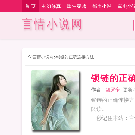
首 页
玄幻修真
重生穿越
都市小说
军史小
言情小说网
言情小说网
>
锁链的正确连接方法
锁链的正
作者：
幽罗帝
更新时间
锁链的正确连接方
阅读。