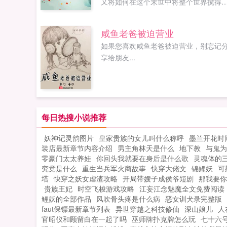
又将如何在这个末世中将整个世界搅得
翻地覆呢如果您喜欢末世之宠物领主，
忘记分享给朋友...
咸鱼老爸被迫营业
如果您喜欢咸鱼老爸被迫营业，别忘记
享给朋友...
每日热搜小说推荐
妖神记灵韵图片
皇家贵族的女儿叫什么称呼
墨兰开花时
装店最新章节内容介绍
男主角林天是什么
地下教
与鬼为
零豪门太太养娃
你回头我就要在身后是什么歌
灵魂体的
究竟是什么
重生当兵军火商故事
快穿大佬文
锦鲤妖
可
塔
快穿之妖女虐渣攻略
开局带嫂子成侯爷短剧
那我要你
贵族王妃
时空飞梭游戏攻略
江妄江念魅魔全文免费阅读
鲤妖的全部作品
风吹骨头疼是什么病
恶女训犬录完整版
faut保镖最新章节列表
异世穿越之科技修仙
深山娘儿
人
官昭仪和顾留白在一起了吗
巫师牌扑克牌怎么玩
七十六