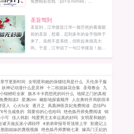
免费精彩在线「po1⒏homes」...
圣旨驾到
圣旨到，江华接旨江华一脸茫然的看着眼
前的圣旨，想着，迟到多年的金手指终于
来了。虽然不是系统，但听起来很高大
尚。于是，江华说了一句江华接旨！如果
您喜欢圣旨驾到，别忘记分享给朋友...
新章节更新时间
女明星和她的保镖结局是什么
天伦亲子服
妖神记动漫什么是灵神
十二枝姐妹花合集
圣母教会
九
小锦鲤旺全家
旗木卡卡西想死的叫什么
地狱之门的真相
免费阅读2
星渊zim
幽影地探索顺序
人在奥特开局获得泽
赛亚人
心火fu女
逐月之
凤凰神医弃妃免费阅读
恋综Po
76号当咸鱼的
我要你的心也给吗
绝色炼丹师免费阅读
锦
亲小可
佳人韩剧
纯爱男主太幸运真的好吗
女明星和她的
在诸天做反派小调轻哼
#弟弟举报哥哥顶替上学
割鹿记上
双胞胎姐妹的蔑视视频
绝色炼丹师萧晓七著
嫁高门王妃的