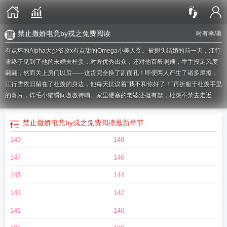
禁止撒娇电竞by戎之免费阅读
时有幸
/著
有点坏的Alpha大少爷攻x有点甜的Omega小美人受。被摁头结婚的前一天，江行
雪终于见到了他的未婚夫杜羡，对方优秀出众，还对他百般照顾，举手投足风度
翩翩，然而关上房门以后——这货完全换了副面孔！即便两人产生了诸多摩擦，
江行雪依旧留在了杜羡的身边，他每天抗议着“我不和你好了！”再折服于杜羡手里
的薯片，炸毛小猫瞬间嗷嗷待哺。家里硬塞的老婆还挺有趣，杜羡不禁去走近江
行雪，然后从蛛丝马迹里发现大事不对。…
禁止撒娇作者时有幸
禁止撒娇讲的是
什么
禁止撒娇电竞全文免费阅读
禁止撒娇by无弹窗笔趣阁全文免费阅读
禁止撒
禁止撒娇电竞by戎之免费阅读
最新章节
娇 剧透
禁止撒娇by时有幸免费阅读
禁止撒娇电竞by戎之
禁止撒娇by戎之讲的
149
148
是什么
禁止撒娇广播剧百度
禁止撒娇 作者时有幸
禁止撒娇txt宝书网
禁止撒娇
[电竞
禁止撒娇百度
禁止撒娇by时有幸讲的什么
禁止撒娇电竞by戎之免费阅
147
146
读
禁止撒娇 时有幸好看吗
145
144
143
142
141
140