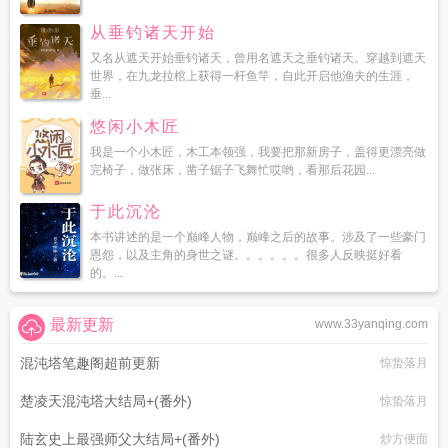
从垂钓诸天开始
又名从遮天开始垂钓诸天，曾用名遮天之垂钓诸天。穿越到遮天
世界，在九龙拉棺上获得一杆鱼竿，自此开启他渔夫的生涯，
垂...
悠闲小木匠
我是一个小木匠，木工本领强，我要把那新房子，盖得更漂亮做
完椅子，做张床，凿子锯子飞舞忙哎哟，看那后花园...
于此沉沦
本书讲述的是一个巅峰人物，巅峰之后的故事。涉及了一些豪门
恩怨，以及主角的身世之谜。。。。。。很多人反映挺好看
的。...
最新更新
www.33yanqing.com
混沌塔笔趣阁超前更新
惊蛰落月
楚凌天混沌塔大结局+(番外)
惊蛰落月
陆玄史上最强师父大结局+(番外)
炒方便面