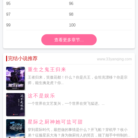
95
96
97
98
99
100
查看更多章节...
完结小说推荐
www.33yanqing.com
重生之鬼王归来
王者归来，笑傲花都！什么？你是兵王，会坦克漂移？你是宗
师，能生擒龙虎？你...
这不是娱乐
一个世界在文艺复兴，一个世界在突飞猛进。...
星际之厨神她可盐可甜
穿到星际时代，最想做的事情是什么？开飞船？穿机甲？收小
弟？征服星辰大海？身为御厨传人的简言，颠了颠手中特制的...