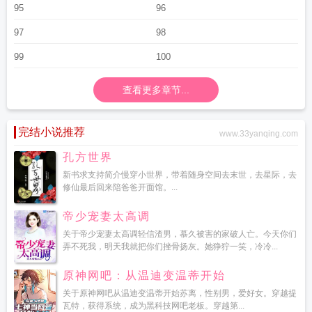
95
96
97
98
99
100
查看更多章节...
完结小说推荐
www.33yanqing.com
孔方世界
新书求支持简介慢穿小世界，带着随身空间去末世，去星际，去
修仙最后回来陪爸爸开面馆。...
帝少宠妻太高调
关于帝少宠妻太高调轻信渣男，慕久被害的家破人亡。今天你们
弄不死我，明天我就把你们挫骨扬灰。她狰狞一笑，冷冷...
原神网吧：从温迪变温蒂开始
关于原神网吧从温迪变温蒂开始苏离，性别男，爱好女。穿越提
瓦特，获得系统，成为黑科技网吧老板。穿越第...