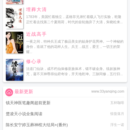
埋葬大清
1783年，美国忙着独立，孟格菲兄弟忙着载人飞行实验，乾隆
正忙着去找第二个夏雨荷，时代的齿轮抛弃了大清，朱晓松来...
近战高手
一夜之间，特种兵王成了极品美女的贴身护花男神。一个神秘的
身份，造就了他的花样人生。兵王，战王，爱王，一切王的荣
耀...
修心录
法道门仙诀，成不朽仙体修巫族体术，锻不破金身。练妖族神
咒，凝不灭神尊得仙府奇珍，开天地乾坤。三脉同修，五行归...
最新更新
www.33yanqing.com
镇天神医笔趣阁超前更新
五杯咖啡
楚凌天小说全集阅读
惊蛰落月
陈长安宁婷玉葬神棺大结局+(番外)
浮生一诺