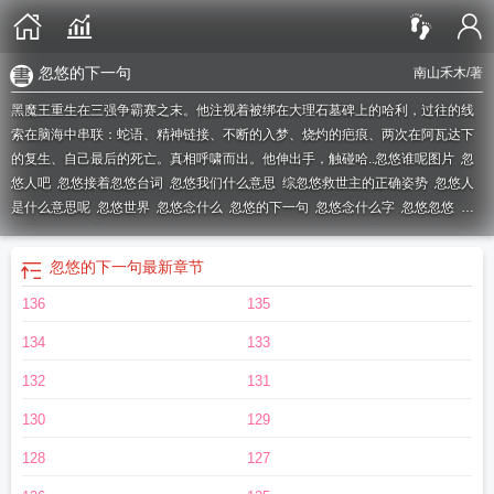
忽悠的下一句
南山禾木
/著
黑魔王重生在三强争霸赛之末。他注视着被绑在大理石墓碑上的哈利，过往的线
索在脑海中串联：蛇语、精神链接、不断的入梦、烧灼的疤痕、两次在阿瓦达下
的复生、自己最后的死亡。真相呼啸而出。他伸出手，触碰哈..
忽悠谁呢图片
忽
悠人吧
忽悠接着忽悠台词
忽悠我们什么意思
综忽悠救世主的正确姿势
忽悠人
是什么意思呢
忽悠世界
忽悠念什么
忽悠的下一句
忽悠念什么字
忽悠忽悠
忽
悠是欺骗的意思吗
hp忽悠救世主的正确方法
忽悠谁呢什么意思
忽悠救世主的正
确姿势 南山禾木
忽悠全文免费阅读
忽悠是什么意思?请回复
忽悠的解释
忽悠
忽悠的下一句
最新章节
她什么意思
忽悠我了是什么意思
忽悠啥意思吧
忽悠指什么意思
忽悠王在线收
136
135
徒
忽悠解释
忽悠啊
忽悠救世主的正确姿势 百度
忽悠世代第一季
忽悠了是什
么意思
忽悠我什么意思?
hp忽悠救世主正确姿势
忽悠的
忽悠咋了
忽悠第一
134
133
章
忽悠啊的
忽悠txt
忽悠 意思
忽悠世界脑洞
忽悠谁呢
忽悠先生
忽悠 什么意
思
忽悠继续忽悠快穿
忽悠什么呀
132
131
130
129
128
127