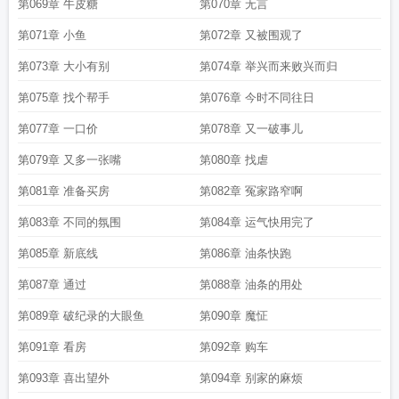
第069章 牛皮糖
第070章 无言
第071章 小鱼
第072章 又被围观了
第073章 大小有别
第074章 举兴而来败兴而归
第075章 找个帮手
第076章 今时不同往日
第077章 一口价
第078章 又一破事儿
第079章 又多一张嘴
第080章 找虐
第081章 准备买房
第082章 冤家路窄啊
第083章 不同的氛围
第084章 运气快用完了
第085章 新底线
第086章 油条快跑
第087章 通过
第088章 油条的用处
第089章 破纪录的大眼鱼
第090章 魔怔
第091章 看房
第092章 购车
第093章 喜出望外
第094章 别家的麻烦