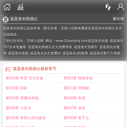
逍遥渔夫陈骁云
醛石
/著
逍遥渔夫陈骁云是由作者：醛石所著，言情小说网免费提供逍遥渔夫陈骁云全文
在线阅读。
三秒记住本站：言情小说网 网址：www.33yanqing.com
逍遥渔夫动漫
逍遥渔夫
TXT全本笔趣阁
逍遥渔夫陈骁云全文免费阅读
逍遥渔夫混都市
逍遥渔夫的微
博
逍遥渔夫面相
逍遥渔夫全文免费txt
逍遥渔夫v的微博
逍遥渔夫整个大海都是
我的牧场
逍遥渔夫陈晓云免费阅读
逍遥渔夫面相课
逍遥渔夫在线听
逍遥渔夫
当龙王TXT八零
逍遥渔夫电子书
逍遥渔夫TXT免费
逍遥渔夫有女主吗
逍遥渔夫
逍遥渔夫陈骁云
最新章节
卫航
逍遥渔夫钓鱼小猫
逍遥渔夫百度TXT
逍遥渔夫面相百度
逍遥渔夫完整
第554章 终章 百代衣食
第553章 我很幸福
版
逍遥渔夫我是钓王
逍遥渔夫当龙王免费阅读
逍遥渔夫无弹窗
逍遥渔夫免
费
滨海小镇逍遥渔夫
逍遥渔夫 醛石
逍遥渔夫精校版
逍遥渔夫百科
逍遥渔夫
第552章 回家
第551章 带保镖
带着美女去钓鱼主角萧行云
逍遥渔夫v微博
逍遥渔夫TXT奇书网
逍遥渔夫v股市
直播间
逍遥渔夫贝海TXT
逍遥渔夫全本免费
逍遥渔夫当龙王txt
逍遥渔夫当龙
第550章 需要的幸福
第549章 补偿
王
逍遥渔夫txt
逍遥渔夫醛石
逍遥渔夫陈晓云
逍遥渔夫贝海笔趣阁
逍遥渔夫混
第548章 小灰马
第547章 舍友
都市 陶易
逍遥渔夫海蛇分身
逍遥渔夫v
逍遥渔夫贝海
逍遥渔夫陈骁云
逍遥渔
夫 笔趣阁
逍遥渔夫免费阅读
逍遥渔夫微博
逍遥渔夫从打劫土狗开始
逍遥渔夫
第546章 有钱人的仇家多
第545章 至于么
全集免费观看
逍遥渔夫123读
逍遥渔夫TXT
逍遥渔夫百度百科
逍遥渔夫txt免费