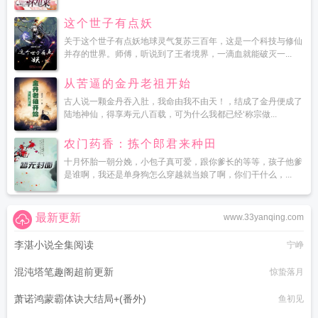
这个世子有点妖
关于这个世子有点妖地球灵气复苏三百年，这是一个科技与修仙
并存的世界。师傅，听说到了王者境界，一滴血就能破灭一...
从苦逼的金丹老祖开始
古人说一颗金丹吞入肚，我命由我不由天！，结成了金丹便成了
陆地神仙，得享寿元八百载，可为什么我都已经‘称宗做...
农门药香：拣个郎君来种田
十月怀胎一朝分娩，小包子真可爱，跟你爹长的等等，孩子他爹
是谁啊，我还是单身狗怎么穿越就当娘了啊，你们干什么，...
最新更新
www.33yanqing.com
李湛小说全集阅读
宁峥
混沌塔笔趣阁超前更新
惊蛰落月
萧诺鸿蒙霸体诀大结局+(番外)
鱼初见