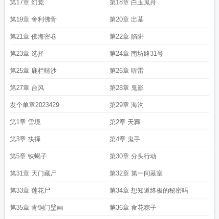
第17章 幻觉
第18章 白玉鬼舟
第19章 舍利佛骨
第20章 出墓
第21章 佛海密卷
第22章 陷阱
第23章 选择
第24章 南坊路31号
第25章 鹿栏晴沙
第26章 听雷
第27章 台风
第28章 鬼影
发个单章2023429
第29章 海沟
第1章 雪境
第2章 天葬
第3章 抉择
第4章 鬼手
第5章 铁蝎子
第30章 分头行动
第31章 天门藏尸
第32章 第一间墓室
第33章 莲花尸
第34章 想知道终极的秘密吗
第35章 青铜门壁画
第36章 食花粽子