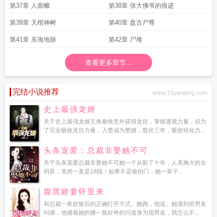
第37章 人面蛾
第38章 张大佛爷的痕迹
第39章 天棺神树
第40章 盘古尸尊
第41章 东海地脉
第42章 尸堆
查看更多章节...
完结小说推荐
www.33yanqing.com
史上最强龙婿
关于史上最强龙婿主角秦牧意外获得龙目，掌握透视力量，但为
了完全吸收龙目力量，入赘成为赘婿，蛰伏三年，吸收转化力...
头条宠爱：总裁非娶她不可
关于头条宠爱总裁非娶她不可她一个从影了十年，人美胸大的女
明星，竟然一直是18线！如果不是偷拍门，她一辈子...
腹黑娇妻怀里来
和总裁一夜欢愉后的正确打开方式。她跑，他追。她遇到前男友
纠缠，他搂着她的腰一脸好奇的问道身为现男友，我怎么不...