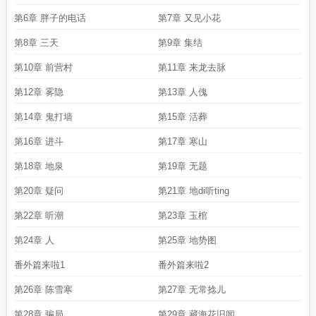
第6章 胖子的电话
第7章 又见小花
第8章 三天
第9章 集结
第10章 前营村
第11章 来龙去脉
第12章 雾隐
第13章 人傀
第14章 鬼打墙
第15章 活葬
第16章 进斗
第17章 寒山
第18章 地泉
第19章 无题
第20章 疑问
第21章 地di听ting
第22章 听潮
第23章 玉棺
第24章 人
第25章 地势图
番外篇来啦1
番外篇来啦2
第26章 陈雪寒
第27章 无常捻儿
第28章 骗局
第29章 藏海花旧闻