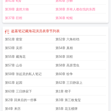
第41章 蛇矿
第40章 沙葬
整版
盗墓笔记之藏海花电视剧全集
盗墓笔记藏海花免费观看完整版
盗墓笔记藏
海花免费阅读
盗墓笔记藏海花漫画免费阅读
盗墓笔记之重启极海听雷第一季
盗
第39章 庞然大物
第38章 所有人都在找的东西
墓笔记重启之极海听雷免费阅读
盗墓笔记藏海花1
盗墓笔记藏海花电影
第37章 巨棺
第36章 蛇蜕
盗墓笔记藏海花演员表
章节列表
第51章 密室
第52章 六角铃铛
第53章 吴邪
第54章 真相
第55章 藏海花
第56章 回程
第57章 山谷
第58章 高原雪虫
第59章 张起灵的私人笔记
第60章 纷争
第61章 起因
第62章 三日静寂上
第63章 三日静寂下
第1章 楔子
第2章 回来后的一些事
第3章 第三枚鬼玺
第4章 来历
第5章 花玉楼牌