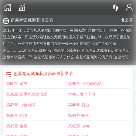
盗墓笔记藏海花演员表
北空
/著
2010年年末，吴邪从尼泊尔回国的时候，在墨脱误打误撞得知了一些关于闷油瓶
过去的线索，而这些线索让他义无反顾地进入了喜马拉雅山脉，在经历了重重险
阻之后，一座与云顶天宫青铜门几乎一模一样的青铜门出现在了他的面
前…………...
盗墓笔记藏海花2
盗墓笔记·藏海花
盗墓笔记之藏海花1
盗墓笔记
之极海听雷第二部
盗墓笔记藏海花讲了什么
盗墓笔记藏海花演员表
盗墓笔记之
藏海花结局
记盗墓笔记
盗墓笔记之藏海花2免费阅读
盗墓笔记藏海花3
盗墓笔
记藏海花TXT
盗墓笔记之极海听雷免费观看完整版
盗墓笔记重启之极海听雷好
盗墓笔记藏海花演员表
最新章节
看吗
盗墓笔记之藏海花阅读
盗墓笔记藏海花百度百科
盗墓笔记之藏海花
盗墓
第50章 尾声
第49章 回忆峥嵘岁月
笔记藏海花什么时候上映
藏海花盗墓笔记续
盗墓笔记 之藏海花
盗墓笔记藏海
花全集
盗墓笔记之藏海花全集
盗墓笔记藏海花电视剧在线观看
藏海花盗墓笔记
第48章 隆重的欢迎仪式
大晚上发个牢骚
电视剧在线观看
藏海花盗墓笔记电视剧
盗墓笔记之藏海花百度百科
盗墓笔记藏
海花在线观看免费高清
盗墓笔记藏海花阅读
盗墓笔记藏海花txt
盗墓笔记之藏海
第47章 白色地狱
第46章 石山
花演员表
盗墓笔记之藏海花电视剧免费观看完整版
盗墓笔记重启之极海听雷免
第45章 幻境
第44章 蛇灾
费
盗墓笔记藏海花续集
盗墓笔记之藏海花在线阅读
盗墓笔记之藏海花2
盗墓笔
记藏海花在线观看
盗墓笔记藏海戏麟
盗墓笔记重启之极海听雷免费观看
盗墓笔
第43章 余毒
第42章 沙海
记之藏海花免费阅读
盗墓笔记藏海花讲的是什么
盗墓笔记之藏海花免费观看完