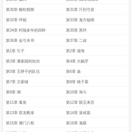
第30章 蝮蛇裂隙
第31章 汗烈弓室
第32章 环锁
第33章 鬼方秘闻
第34章 时隔多年的回眸
第35章 黑环
第36章 金弓帛书
第37章 二叔
第1章 引子
第2章 谜海
第3章 潘家园的短信
第4章 大龅牙
第5章 王胖子的队伍
第6章 蛊
第7章 王家铺
第8章 镜子墓
第9章 潮
第10章 海斗
第11章 毒发
第12章 陨玉来历
第13章 双龙断崖
第14章 落候墓
第15章 佛门八祭
第16章 鬼眼