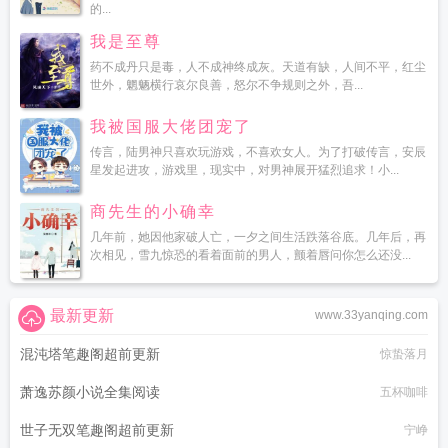
的...
我是至尊
药不成丹只是毒，人不成神终成灰。天道有缺，人间不平，红尘
世外，魍魉横行哀尔良善，怒尔不争规则之外，吾...
我被国服大佬团宠了
传言，陆男神只喜欢玩游戏，不喜欢女人。为了打破传言，安辰
星发起进攻，游戏里，现实中，对男神展开猛烈追求！小...
商先生的小确幸
几年前，她因他家破人亡，一夕之间生活跌落谷底。几年后，再
次相见，雪九惊恐的看着面前的男人，颤着唇问你怎么还没...
最新更新
www.33yanqing.com
混沌塔笔趣阁超前更新
惊蛰落月
萧逸苏颜小说全集阅读
五杯咖啡
世子无双笔趣阁超前更新
宁峥