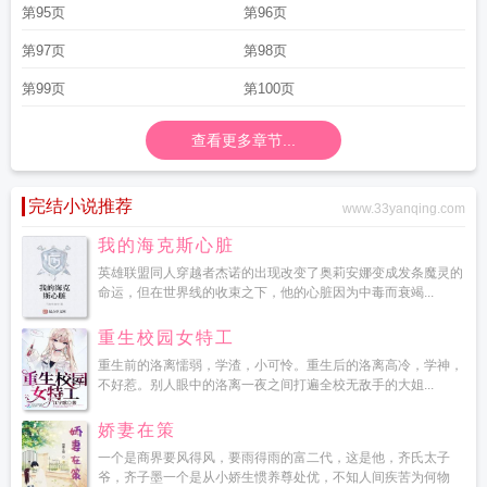
第95页
第96页
第97页
第98页
第99页
第100页
查看更多章节...
完结小说推荐
www.33yanqing.com
我的海克斯心脏
英雄联盟同人穿越者杰诺的出现改变了奥莉安娜变成发条魔灵的
命运，但在世界线的收束之下，他的心脏因为中毒而衰竭...
重生校园女特工
重生前的洛离懦弱，学渣，小可怜。重生后的洛离高冷，学神，
不好惹。别人眼中的洛离一夜之间打遍全校无敌手的大姐...
娇妻在策
一个是商界要风得风，要雨得雨的富二代，这是他，齐氏太子
爷，齐子墨一个是从小娇生惯养尊处优，不知人间疾苦为何物