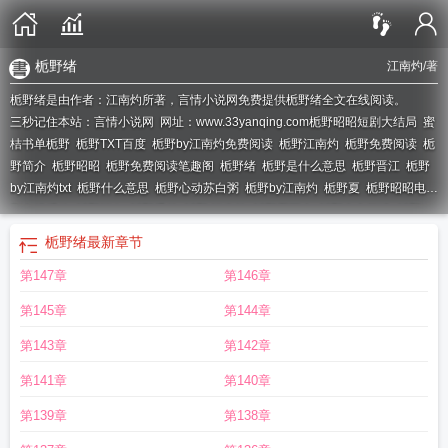
栀野绪
江南灼
/著
栀野绪是由作者：江南灼所著，言情小说网免费提供栀野绪全文在线阅读。
三秒记住本站：言情小说网 网址：www.33yanqing.com
栀野昭昭短剧大结局
蜜
桔书单栀野
栀野TXT百度
栀野by江南灼免费阅读
栀野江南灼
栀野免费阅读
栀
野简介
栀野昭昭
栀野免费阅读笔趣阁
栀野绪
栀野是什么意思
栀野晋江
栀野
by江南灼txt
栀野什么意思
栀野心动苏白粥
栀野by江南灼
栀野夏
栀野昭昭电视
剧在线播放
栀野汀白
栀野番外
栀野 江南灼
栀野夏雨伞
栀野全文阅读
栀野by
江南灼免费阅读笔趣阁
栀野安鹤是谁
栀野在线阅读
栀野岑野笔趣阁
栀野云祁
栀野绪
最新章节
许妗
栀野晋江免费阅读
栀野心动
栀野云栀岑野
栀野江南钓免费阅读
栀野森
第147章
第146章
林
栀野昭昭短剧
栀野免费阅读笔趣阁岑野云栀
栀野江南灼免费阅读
第145章
第144章
第143章
第142章
第141章
第140章
第139章
第138章