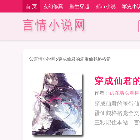
首 页
玄幻修真
重生穿越
都市小说
军史小
言情小说网
言情小说网
>
穿成仙君的笨蛋仙鹤格格党
穿成仙君
作者：
趴在墙头看桃
穿成仙君的笨蛋仙
蛋仙鹤格格党全文