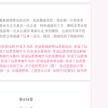
些魔族做调查后的点评。包括魔族高层，现在都一片和谐美
靠长生之主最后一次正道。柯冉成婚后三月，黎阳冰雪全部
菇再一次从云鼎宗‘离家出走’来到黎阳。云鼎宗不得不想
且把父母都接了过来一起住。随后，静娘也辞了顾家的职
的笨蛋仙鹤 作者大乌苏
穿成青梅娇帮仙君渡劫后
穿成了仙
成了仙君青梅竹马 趴在墙头看桃花
穿成仙君的笨蛋仙鹤格
青梅竹马番外
穿成仙君青梅竹马的免费阅读
穿成了仙君青
后
穿成了仙君青梅竹马的
穿成仙君的笨仙鹤
穿成了仙君青
假如让你说下去
才不想和男主H（限）
皇后是朕的小青
啪一次
玫瑰遇野风
三国贵女日常
余情可待[重生]
收手吧
第434章