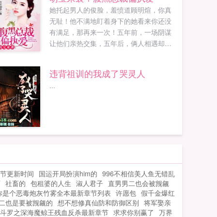
她托起男人的俊脸，羞愤道顾明煊，你真
无耻！他不满地盯着身下的她看来你还没
有满足，那再来一次！五年前，一场阴谋
让他们亲热交集，五年后，俩人相遇却不
相识。她成了两个萌娃的母亲，他则是TK
跨国集团的大总裁，他不近女色，直到她
违背祖训的我成了哭灵人
不小心把他给压了，夺去了他的初吻他说
...
你家孩子把你卖了，以后就乖乖留在这儿
帮我治病。她咬牙，这两个没良心的PO18
脸红心跳（18wenwvip）提供萌宝来袭腹
黑总裁偏执爱最新章节全文免费阅读！。...
节更新时间
国运开局扮演him的
996不相信美人鱼无错乱
画
社畜的
包租婆的人生
淑人君子
直男男二也会被觊觎
你是个恶毒炮灰竹雾全本最新章节列表
许愿包
假千金爆红
二也是要被觊觎的
想不想修真仙防和防御区别
将军娶亲
斗罗之深海魔鲸王残血反杀最新章节
求求你别赢了
万界