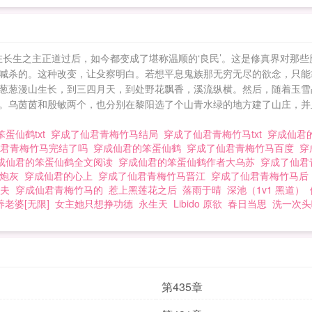
在长生之主正道过后，如今都变成了堪称温顺的‘良民’。这是修真界对那
喊杀的。这种改变，让殳察明白。若想平息鬼族那无穷无尽的欲念，只能
葱葱漫山生长，到三四月天，到处野花飘香，溪流纵横。然后，随着玉雪晶
。乌茵茵和殷敏两个，也分别在黎阳选了个山青水绿的地方建了山庄，并
蛋仙鹤txt
穿成了仙君青梅竹马结局
穿成了仙君青梅竹马txt
穿成仙君
仙君青梅竹马完结了吗
穿成仙君的笨蛋仙鹤
穿成了仙君青梅竹马百度
穿
成仙君的笨蛋仙鹤全文阅读
穿成仙君的笨蛋仙鹤作者大乌苏
穿成了仙君
的炮灰
穿成仙君的心上
穿成了仙君青梅竹马晋江
穿成了仙君青梅竹马
婚夫
穿成仙君青梅竹马的
惹上黑莲花之后
落雨于晴
深池（1v1 黑道）
老婆[无限]
女主她只想挣功德
永生天
Libido 原欲
春日当思
洗一次头
第435章