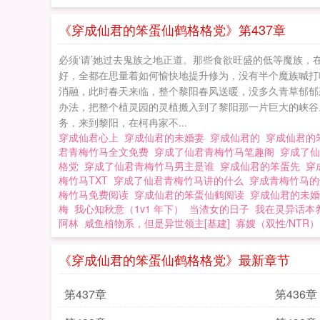
《穿成仙君的笨蛋仙鹤格格党》第437章
必须‘请’她过去鬼族之地正道。那些食欲旺盛的低等魔族，
好，全都在思量着如何愉快地提升修为，没有半个魔族喊打
消融，此时春天来临，整个黎阳春风送暖，没多久青草郁郁
办法，把整个植灵园的灵植搬入到了黎阳那一片巨大的峡谷
务，来到黎阳，在柯冉家不...
穿成仙君心上
穿成仙君的未婚妻
穿成仙君的
穿成仙君的笨
君青梅竹马全文免费
穿成了仙君青梅竹马笔趣阁
穿成了
格党
穿成了仙君青梅竹马男主是谁
穿成仙君的笨蛋先
穿
梅竹马TXT
穿成了仙君青梅竹马讲的什么
穿成青梅竹马
梅竹马免费阅读
穿成仙君的笨蛋仙鹤阅读
穿成仙君的未
梅
我心知秋意（1v1 年下）
当渣女的日子
我在灵异话本养
阿林
咸鱼植物系，但是异世领主[基建]
寡嫂（双性/NTR）
《穿成仙君的笨蛋仙鹤格格党》最新章节
第437章
第436章