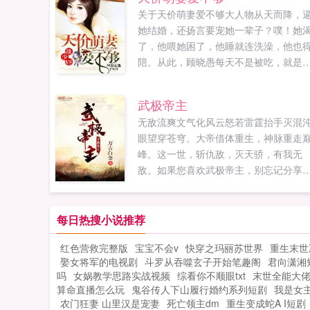
关于天价萌妻爱不够大人物从天而降，
她结婚，还扬言要宠她一辈子？噗！她
了，他喂她困了，他睡就连洗澡，他也
陪。从此，顾晓愚每天不是被吃，就是
在预谋被吃的路上。直到某天意外发现
的老公是个GAY？！小白兔一怒出逃，
武极帝主
人微微一跺脚，千人军团来报道，夫人
无敌流爽文气化风云怒若雷霆抬手灭混
首长又饿了。...
眼望穿苍穹。大帝借体重生，神脉重走
峰。这一世，斩仇敌，灭天骄，有我无
敌。如果您喜欢武极帝主，别忘记分享
朋友...
每日热搜小说推荐
红色营救完整版
宝宝不会v
快穿之玛丽苏世界
重生末世
娶女将军的电视剧
斗罗从吞噬玄子开始笔趣阁
君向潇湘
吗
女娲教学思路实战视频
综看你不顺眼txt
末世全能大佬
算命直播怎么玩
鬼谷传人下山履行婚约系列短剧
我是女
农门狂妻 山里汉是宠妻
死亡领主dm
重生变成蛇A I短剧