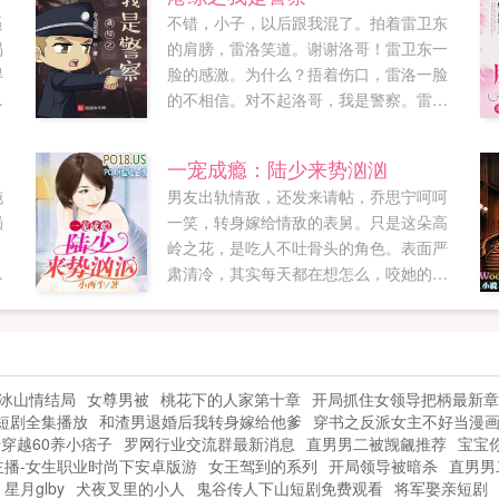
逼
不错，小子，以后跟我混了。拍着雷卫东
渴
的肩膀，雷洛笑道。谢谢洛哥！雷卫东一
得
脸的感激。为什么？捂着伤口，雷洛一脸
走
的不相信。对不起洛哥，我是警察。雷卫
她
东道。放心家驹，我不会挖你的墙角。拍
某
着陈家驹的肩膀，雷卫东赌咒发誓。这不
一宠成瘾：陆少来势汹汹
，
是挖墙脚的问题，而是老大你的老婆带着
沌
男友出轨情敌，还发来请帖，乔思宁呵呵
阿美发财，我在家中都快变成煮夫了。陈
巅
一笑，转身嫁给情敌的表舅。只是这朵高
家驹一脸的苦恼。彭奕行，比枪吗？雷卫
岭之花，是吃人不吐骨头的角色。表面严
东扛着巴雷特问道。滚，我不和子弹会转
给
肃清冷，其实每天都在想怎么，咬她的
弯的人比。彭奕行帅气的回答。高进，玩
唇，做深入交流。更多免费小说请收藏
两把吗？雷卫东拿着扑克牌。滚，我不会
po18mvip...
外挂男玩。星仔这是发生在港综的故事如
果您喜欢港综之我是警察，别忘记分享给
朋友...
冰山情结局
女尊男被
桃花下的人家第十章
开局抓住女领导把柄最新章
短剧全集播放
和渣男退婚后我转身嫁给他爹
穿书之反派女主不好当漫
穿越60养小痞子
罗网行业交流群最新消息
直男男二被觊觎推荐
宝宝
主播-女生职业时尚下安卓版游
女王驾到的系列
开局领导被暗杀
直男男
星月glby
犬夜叉里的小人
鬼谷传人下山短剧免费观看
将军娶亲短剧