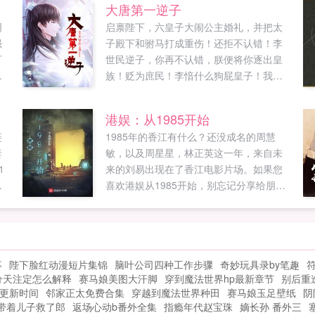
大唐第一逆子
明
启禀陛下，六皇子大闹公主婚礼，并把太
强
子殿下和驸马打成重伤！还拒不认错！李
可
世民逆子，你再不认错，朕便将你逐出皇
病
族！贬为庶民！李愔什么狗屁皇子！我不
多
稀罕！半年后。李世民李愔肯认错了么？
贤
陛下，六皇子拒不认错，并且现在过的比
港娱：从1985开始
们
您好。他的琉璃厂月入百万贯。堪比长安
链
1985年的香江有什么？还没成名的周慧
如
半年税收。李世民惊恐这陛下，六皇子的
妻
敏，以及周星星，林正英这一年，来自未
给
集团公司提供了千万个就业岗位，让千万
1
来的刘易出现在了香江电影片场。如果您
家庭奔小康。月进账亿万贯！富可敌国！
，
喜欢港娱从1985开始，别忘记分享给朋
李世民急了快召我儿回宫，大不了朕给他
友...
道歉。晚了！六皇子带着他的远洋舰队已
经出发前往倭国，说要生擒倭国天皇！李
世民懵了不可！快找他回来！不！朕亲自
出面求他回来！如果您喜欢大唐第一逆
事
陛下脸红动漫短片集锦
脑叶公司四种工作步骤
奇妙玩具录by笔趣
子，别忘记分享给朋友...
分天注定怎么解释
赛马娘美图大汗脚
穿到魔法世界hp最新章节
别后重
节更新时间
邻家正太免费合集
穿越到魔法世界种田
赛马娘玉足壁纸
阴
带着儿子救了郎
返场心动b番外全集
指瘾年代赵宝珠
嫡长孙 番外三