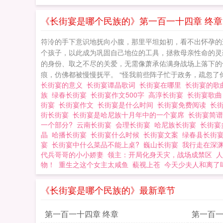
《长街宴是哪个民族的》第一百一十四章 终章
符泠的手下意识地抚向小腹，那里平坦如初，看不出怀孕的
个孩子，以此成为巩固自己地位的工具，拯救母亲性命的灵
的身份、取之不尽的关爱，无需像萧承佑满身战场上落下的
痕，仿佛都被慢慢抚平。 “怪我前些阵子忙于政务，疏忽了你
长街宴的意义
长街宴谭晶歌词
长街宴在哪里
长街宴的歌
族
绿春长街宴
长街宴作文500字
高淳长街宴
长街宴歌
街宴
长街宴作文
长街宴是什么时间
长街宴免费阅读
长
街长街宴
长街宴是哈尼族十月年中的一个宴席
长街宴简
一个部分?
云南长街宴
会理长街宴
哈尼族长街宴
长街宴
晶
哈播长街宴
长街宴什么时候
长街宴文案
绿春县长街
宴
长街宴中什么菜品不能上桌?
巍山长街宴
我行走在深
代兵哥哥的小小娇妻
领主：开局化身天灾，战场成禁区
人
物！
重生之这个女主太咸鱼
藐视上苍
今天少夫人和离了
《长街宴是哪个民族的》最新章节
第一百一十四章 终章
第一百一