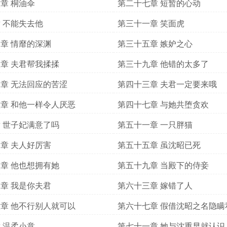
章 桐油伞
第二十七章 短暂的心动
 不能失去他
第三十一章 笑面虎
章 情靡的深渊
第三十五章 嫉妒之心
章 夫君帮我揉揉
第三十九章 他错的太多了
章 无法回应的苦涩
第四十三章 夫君一定要来哦
章 和他一样令人厌恶
第四十七章 与她共堕贪欢
 世子妃满意了吗
第五十一章 一只胖猫
章 夫人好厉害
第五十五章 虽沈昭已死
章 他也想拥有她
第五十九章 当殿下的侍妾
章 我是你夫君
第六十三章 嫁错了人
章 他不行别人就可以
第六十七章 假借沈昭之名隐瞒
 温柔小意
第七十一章 她与沈重早就认识