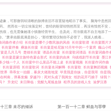
迹象，可那微弱却清晰的脉搏依旧不容置疑地昭示了事实。 脑海中忽然
药。 然而在一切尘埃落定时，曾经的盼望却悄然而至，再没有惶然不安，
伤痕，也无需像她谨小慎微经营半生。 念及此，符泠眼底不自主地添了
。”萧承佑眼底满是担心，“那些繁琐仪制你不必管了，我派人瞧着...
曲词曲作者介绍
长街宴是哪个少数民族的风俗
长街宴歌谱
长街宴图片
曲
长街宴伴奏
彝族长街宴
长街宴是哈尼族10月年中的一个宴席
巍山小
街宴是几月几号
楚雄长街宴
谭晶长街宴
长街宴歌词谭晶
长街宴词曲作
谱
长街宴是蒙古族特色宴会形式
长街宴的由来
乌镇戏剧节长街宴
墨江
多少钱一个人
长街宴中什么菜品不能上桌
长街宴视频
长街宴作词作曲
宴
长街宴原唱
长街宴歌词
长街宴名词解释
长街宴歌
长街宴舞蹈视频
渊世界
乖乖女一抬眼，暴戾大佬跪地宠
毕竟我是你妹，你是我哥
你是我
在柯南，弹幕发癫
穿越70：死对头成了我闺女
纸韵花开巧娘子
绿我？
吗？
升龙纪
末日降临：觉醒九尾狐血脉
程序员的游戏人生
渝梦沉香
十三章 未尽的倾诉
第一百一十二章 鲜血与罪孽