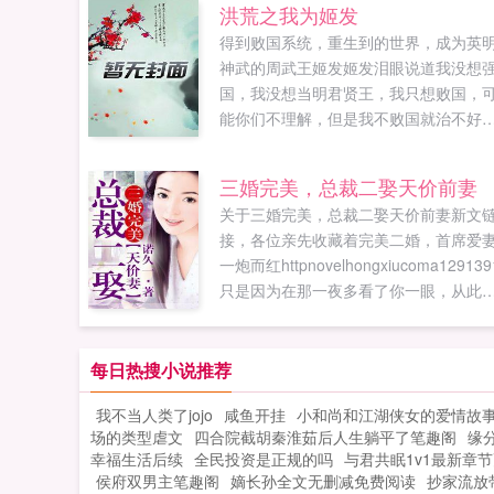
洪荒之我为姬发
得到败国系统，重生到的世界，成为英
神武的周武王姬发姬发泪眼说道我没想
国，我没想当明君贤王，我只想败国，
能你们不理解，但是我不败国就治不好
就得死！看，这就是一代贤王的风采，
么的高瞻远瞩，多么的标新立异，没有
三婚完美，总裁二娶天价前妻
君周武王做的这些，就没有强国，朋友
关于三婚完美，总裁二娶天价前妻新文
让我一起加油干，为了伟大的强国梦！
接，各位亲先收藏着完美二婚，首席爱
果您喜欢洪荒之我为姬发，别忘记分享
一炮而红httpnovelhongxiucoma129139
朋友...
只是因为在那一夜多看了你一眼，从此
万劫不复！温绯心曾经深爱南黎辰...
每日热搜小说推荐
我不当人类了jojo
咸鱼开挂
小和尚和江湖侠女的爱情故
场的类型虐文
四合院截胡秦淮茹后人生躺平了笔趣阁
缘
幸福生活后续
全民投资是正规的吗
与君共眠1v1最新章
侯府双男主笔趣阁
嫡长孙全文无删减免费阅读
抄家流放