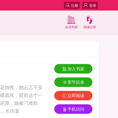
注册
登录
会员书架
阅读记录
加入书架
章节目录
花烛夜，她忐忑不安
疆战死，眼前这个一
立即阅读
泥潭，她被刁难欺
手机访问
辱，他为她仗义撑腰。她终于想开了，与他有了夫妻之实。可不过多时，她... 长街宴