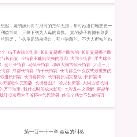
回想起，她初嫁到将军府时的茫然无措，那时她迫切地想要一
利益纠葛，只剩下初为人母的喜悦。 她的孩子将拥有尊贵
一丝温柔，心头像是清泉涌过，那些潜藏的、不为人所知的伤
大全
街子古镇长街宴
长街宴是哪个民族的
长街宴是哪个民
吃节长街宴
长街宴不能随便去的原因
大同长街宴
柔力球长
者
丽江长街宴
乌镇长街宴
邛崃大同古镇长街宴
大理三月
长街宴
成都长街宴
街子长街宴
长街宴是什么仪式最重要的
弥渡长街宴
长街宴简介
长街宴原唱完整版
长街宴谭
长街宴歌词完整版
长街宴图片
哈尼长街宴
大同古镇长街
的万千璀璨
我什么时候成大影后
七彩龙神之觉醒
穿越年
我转投京圈太子爷怀抱气死渣男
修仙？感觉不如偷窃万
第一百一十一章 命运的纠葛