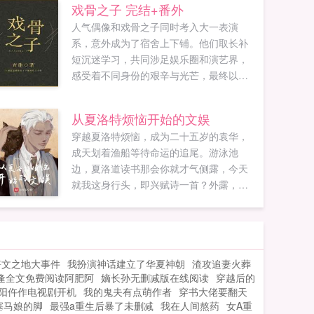
戏骨之子 完结+番外
人气偶像和戏骨之子同时考入大一表演
系，意外成为了宿舍上下铺。他们取长补
短沉迷学习，共同涉足娱乐圈和演艺界，
感受着不同身份的艰辛与光芒，最终以实
力与汗水证明了一切，再现了父辈的辉煌
荣耀。本文文笔清...
从夏洛特烦恼开始的文娱
穿越夏洛特烦恼，成为二十五岁的袁华，
成天划着渔船等待命运的追尾。游泳池
边，夏洛道读书那会你就才气侧露，今天
就我这身行头，即兴赋诗一首？外露，外
露，我的诗都是有批判性的。没事，随便
说几句。飒爽英姿雄鸡装，飞上枝头盖凤
凰夏洛我打算投一个杂志社，你当主编！
袁华洛哥，我想开一家电影投资公司。如
符文之地大事件
我扮演神话建立了华夏神朝
渣攻追妻火葬
果您喜欢从夏洛特烦恼开始的文娱，别忘
逢全文免费阅读阿肥阿
嫡长孙无删减版在线阅读
穿越后的
记分享给朋友...
阳仵作电视剧开机
我的鬼夫有点萌作者
穿书大佬要翻天
塞马娘的脚
最强a重生后暴了未删减
我在人间熬药
女A重