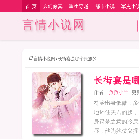
首 页
玄幻修真
重生穿越
都市小说
军史小
言情小说网
言情小说网
>
长街宴是哪个民族的
长街宴是
作者：
救救小羊
更新
符泠出身低微，多
地环住夫君的腰，
身肃杀之意的冷戾