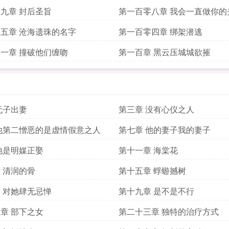
九章 封后圣旨
第一百零八章 我会一直做你的
五章 沧海遗珠的名字
第一百零四章 绑架潜逃
一章 撞破他们缠吻
第一百章 黑云压城城欲摧
无子出妻
第三章 没有心仪之人
他第二憎恶的是虚情假意之人
第七章 他的妻子我的妻子
她是明媒正娶
第十一章 海棠花
 清润的骨
第十五章 蜉蝣撼树
 对她肆无忌惮
第十九章 是不是不行
章 部下之女
第二十三章 独特的治疗方式