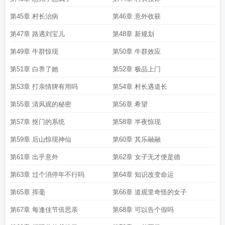
第45章 村长治病
第46章 意外收获
第47章 路遇刘宝儿
第48章 新规划
第49章 牛群惊现
第50章 牛群效应
第51章 白养了她
第52章 极品上门
第53章 打亲情牌有用吗
第54章 村长遇道长
第55章 清风观的秘密
第56章 希望
第57章 抠门的系统
第58章 半夜惊现
第59章 后山惊现神仙
第60章 其乐融融
第61章 出乎意外
第62章 女子无才便是德
第63章 过个消停年不行吗
第64章 知识改变命运
第65章 挥毫
第66章 道观里奇怪的女子
第67章 每逢佳节倍思亲
第68章 可以告个假吗