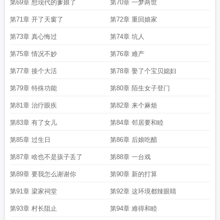
第69章 想现代的爹娘了
第70章 一梦两世
第71章 开了天窗了
第72章 重回娘家
第73章 真心悔过
第74章 坑人
第75章 情况不妙
第76章 难产
第77章 接个大活
第78章 娶了个宝贝媳妇
第79章 特殊功能
第80章 陌生女子登门
第81章 治疗眼疾
第82章 来个麻烦
第83章 有了女儿
第84章 邻居要和睦
第85章 过生日
第86章 后娘吃醋
第87章 啥也不是孩子丢了
第88章 一台戏
第89章 要我怎么谢谢你
第90章 新的打算
第91章 梁家祠堂
第92章 这环境都辣眼睛
第93章 村长阻止
第94章 难得和睦