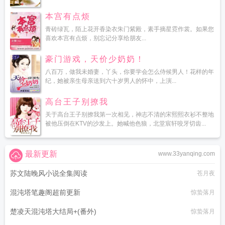
本宫有点烦
青砖绿瓦，陌上花开香染衣朱门紫殿，素手摘星霓作裳。如果您
喜欢本宫有点烦，别忘记分享给朋友...
豪门游戏，天价少奶奶！
八百万，做我未婚妻，丫头，你要学会怎么侍候男人！花样的年
纪，她被亲生母亲送到六十岁男人的怀中，上演...
高台王子别撩我
关于高台王子别撩我第一次相见，神志不清的宋熙熙衣衫不整地
被他压倒在KTV的沙发上。她喊他色狼，北堂宸轩咬牙切齿...
最新更新
www.33yanqing.com
苏文陆晚风小说全集阅读
苍月夜
混沌塔笔趣阁超前更新
惊蛰落月
楚凌天混沌塔大结局+(番外)
惊蛰落月