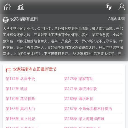
农家福妻有点田
A笔名儿
/著
大学刚毕业的尹小桃，欠下巨债，意外被时空管理局收编，被迫绑定系统，开启
了挣积分还债之路。开局就穿成了凄惨可怜的怀孕小寡妇。梁家有恶婆，小叔子
狠角色，后娘逼她嫁给老鳏夫。道高一尺魔高一丈，尹小桃决定不走寻常路。挥
挥衣袖，开启了教育梁家人，养娃搞事业的农家寡妇逆袭之路。种田养猪遛狗溜
溜娃，上山抓兔子抓野猪，下河抓鳖抓龙虾......这农家寡妇生活不要太惬意。养的
萌娃水灵灵白胖胖，文武全才得天下。贴心小姑也成了诸侯们炙手可热的美娇
娘。眼看着梁家蒸蒸日上，远近闻名，有人坐不住了。当朝首辅：“都离寡妇远
农家福妻有点田
最新章节
点！”如果您喜欢农家福妻忙种田，别忘记分享给朋友.
种田暴富了
农家福妻种田
第174章 名垂千史
第173章 梁家有功
暴富了笔趣阁
农家福女种田忙
农家福妻种田暴富了书包网
农家福妻种田暴富
了
农家福妻温暖
农家福妻有点田
农家福妻种田暴富了免费听书
农家福妻种田
第172章 凯旋
第171章 系统神助攻
记
农家福妻种田暴富了免费阅读
农家福女种田忙全文免费阅读
农家福妻种田暴
富了有声
农家福妻种田爆富了
农家福妻免费全文免费阅读
农家福妻种田暴富了
第170章 路途惊险
第169章 请求出征
txt
农家福妻忙种田 A笔名儿
农家福妻种田暴富
农家福妻种田暴富了免费
农家
第168章 真相大白
第167章 小弟你面相不好得治
福妻种田发家致富
农家福妻种田忙二莫
农家福妻np
农家福妻
第166章 皇上封妃
第165章 梁大海进退两难