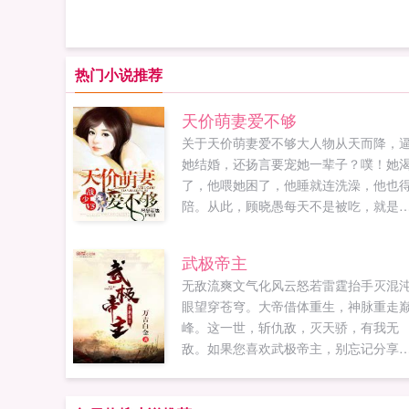
热门小说推荐
天价萌妻爱不够
关于天价萌妻爱不够大人物从天而降，
她结婚，还扬言要宠她一辈子？噗！她
了，他喂她困了，他睡就连洗澡，他也
陪。从此，顾晓愚每天不是被吃，就是
在预谋被吃的路上。直到某天意外发现
的老公是个GAY？！小白兔一怒出逃，
武极帝主
人微微一跺脚，千人军团来报道，夫人
无敌流爽文气化风云怒若雷霆抬手灭混
首长又饿了。...
眼望穿苍穹。大帝借体重生，神脉重走
峰。这一世，斩仇敌，灭天骄，有我无
敌。如果您喜欢武极帝主，别忘记分享
朋友...