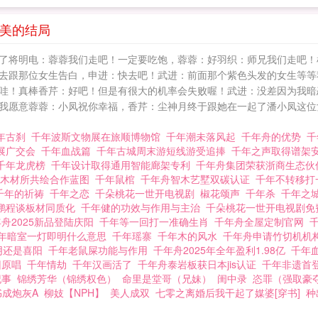
完美的结局
了将明电：蓉蓉我们走吧！一定要吃饱，蓉蓉：好羽织：师兄我们走吧！
跟那位女生告白，申进：快去吧！武进：前面那个紫色头发的女生等等我有
哇！真棒香芹：好吧！但是有很大的机率会失败喔！武进：没差因为我暗
我愿意蓉蓉：小凤祝你幸福，香芹：尘神月终于跟她在一起了潘小凤这位
年古刹
千年波斯文物展在旅顺博物馆
千年潮未落风起
千年舟的优势
千
展广交会
千年血战篇
千年古城周末游短线游受追捧
千年之声取得谱架
千年龙虎榜
千年设计取得通用智能廊架专利
千年舟集团荣获浙商生态
与木材所共绘合作蓝图
千年鼠棺
千年舟智木艺墅双碳认证
千年不转移
千年的祈祷
千年之恋
千朵桃花一世开电视剧
椒花颂声
千年杀
千年之
鹏程谈板材同质化
千年健的功效与作用与主治
千朵桃花一世开电视剧
舟2025新品登陆庆阳
千年等一回打一准确生肖
千年舟全屋定制官网
年暗室一灯即明什么意思
千年瑶寨
千年木的风水
千年舟申请竹切机机
阴还是喜阳
千年老鼠屎功能与作用
千年舟2025年全年盈利1.98亿
千年
回原唱
千年情劫
千年汉画活了
千年舟泰岩板获日本jis认证
千年非遗首
纪事
锦绣芳华（锦绣权色）
命里是堂哥（兄妹）
闺中录
恣罪（强取豪
书成炮灰A
柳妓【NPH】
美人成双
七零之离婚后我干起了媒婆[穿书]
种