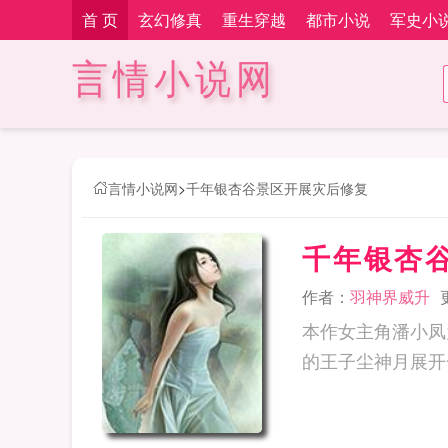
首 页
玄幻修真
重生穿越
都市小说
军史小
言情小说网
言情小说网
>
千年银杏谷景区开展灾后修复
千年银杏
作者：
羽神界威升
本作女主角潘小凤