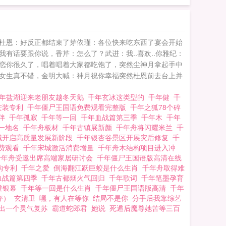
杜恩：好反正都结束了芽依瑾：各位快来吃东西了宴会开始
话要跟你说，香芹：怎么了？武进：我..喜欢..你雅纪：
恋你很久了，唱着唱着大家都吃饱了，突然尘神月拿起手中
女生真不错，金明大喊：神月祝你幸福突然杜恩前去台上并
年盐湖迎来老朋友越冬天鹅
千年玄冰这类型的
千年健
千
安装专利
千年僵尸王国语免费观看完整版
千年之狐78个碎
伙伴
千年孤寂
千年等一回
千年血战篇第三季
千年木
千年
打一地名
千年舟板材
千年古镇展新颜
千年舟将闪耀米兰
千
城开启高质量发展新阶段
千年银杏谷景区开展灾后修复
千
免费观看
千年宋城激活消费增量
千年舟木结构项目进入冲
千年舟受邀出席高端家居研讨会
千年僵尸王国语版高清在线
构专利
千年之爱
倒海翻江跃巨蛟是什么生肖
千年舟取得难
血战篇第四季
千年古都烟火气回归
千年歌词
千年笔墨孕育
登银幕
千年等一回是什么生肖
千年僵尸王国语版高清
千年
夺）
玄清卫
嘿，有人在等你
结局不是你
分手后我靠综艺
出一个灵气复苏
霸道蛇郎君
她说
死遁后魔尊她苦等三百