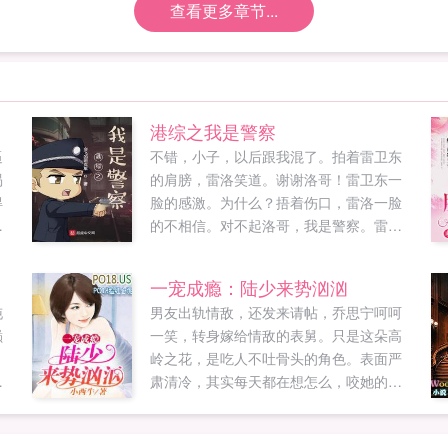
查看更多章节...
港综之我是警察
逼
不错，小子，以后跟我混了。拍着雷卫东
渴
的肩膀，雷洛笑道。谢谢洛哥！雷卫东一
得
脸的感激。为什么？捂着伤口，雷洛一脸
走
的不相信。对不起洛哥，我是警察。雷卫
她
东道。放心家驹，我不会挖你的墙角。拍
某
着陈家驹的肩膀，雷卫东赌咒发誓。这不
一宠成瘾：陆少来势汹汹
，
是挖墙脚的问题，而是老大你的老婆带着
沌
男友出轨情敌，还发来请帖，乔思宁呵呵
阿美发财，我在家中都快变成煮夫了。陈
巅
一笑，转身嫁给情敌的表舅。只是这朵高
家驹一脸的苦恼。彭奕行，比枪吗？雷卫
岭之花，是吃人不吐骨头的角色。表面严
东扛着巴雷特问道。滚，我不和子弹会转
给
肃清冷，其实每天都在想怎么，咬她的
弯的人比。彭奕行帅气的回答。高进，玩
唇，做深入交流。更多免费小说请收藏
两把吗？雷卫东拿着扑克牌。滚，我不会
po18mvip...
外挂男玩。星仔这是发生在港综的故事如