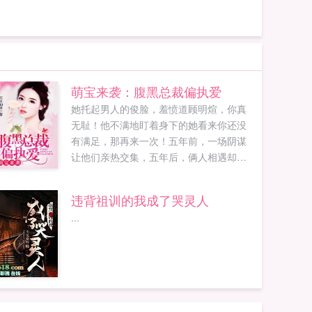
萌宝来袭：腹黑总裁偏执爱
她托起男人的俊脸，羞愤道顾明煊，你真
无耻！他不满地盯着身下的她看来你还没
有满足，那再来一次！五年前，一场阴谋
让他们亲热交集，五年后，俩人相遇却不
相识。她成了两个萌娃的母亲，他则是TK
跨国集团的大总裁，他不近女色，直到她
违背祖训的我成了哭灵人
不小心把他给压了，夺去了他的初吻他说
...
你家孩子把你卖了，以后就乖乖留在这儿
帮我治病。她咬牙，这两个没良心的PO18
脸红心跳（18wenwvip）提供萌宝来袭腹
黑总裁偏执爱最新章节全文免费阅读！。...