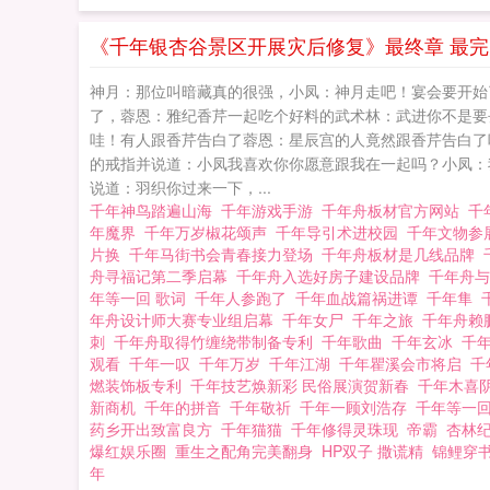
《千年银杏谷景区开展灾后修复》最终章 最
神月：那位叫暗藏真的很强，小凤：神月走吧！宴会要开始
了，蓉恩：雅纪香芹一起吃个好料的武术林：武进你不是要去
哇！有人跟香芹告白了蓉恩：星辰宫的人竟然跟香芹告白了
的戒指并说道：小凤我喜欢你你愿意跟我在一起吗？小凤：
说道：羽织你过来一下，...
千年神鸟踏遍山海
千年游戏手游
千年舟板材官方网站
千
年魔界
千年万岁椒花颂声
千年导引术进校园
千年文物参
片换
千年马街书会青春接力登场
千年舟板材是几线品牌
舟寻福记第二季启幕
千年舟入选好房子建设品牌
千年舟
年等一回 歌词
千年人参跑了
千年血战篇祸进谭
千年隼
年舟设计师大赛专业组启幕
千年女尸
千年之旅
千年舟赖
刺
千年舟取得竹缠绕带制备专利
千年歌曲
千年玄冰
千年
观看
千年一叹
千年万岁
千年江湖
千年瞿溪会市将启
千
燃装饰板专利
千年技艺焕新彩 民俗展演贺新春
千年木喜
新商机
千年的拼音
千年敬祈
千年一顾刘浩存
千年等一
药乡开出致富良方
千年猫猫
千年修得灵珠现
帝霸
杏林
爆红娱乐圈
重生之配角完美翻身
HP双子 撒谎精
锦鲤穿
年