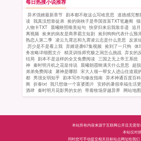
每日热搜小说推荐
异术强婿最新章节
剧本都不敢这么写啥意思
道德感完整
读
我真没想靠徒弟
捡的病秧子是帝国首富TXT笔趣阁
猫
人物卡TXT
晨曦映照唯美短句
快穿归来后我靠非遗
追月
离视频
捡来的病友是商界霸主短剧
捡到狗狗代表什么预
熟恋人第二季
凌云九霄志和九霄凌云志是什么意思
反派
厉少是不是看上我
弃婿逆袭67集视频
捡到了一只狗
体
务攻略详细图文介
精灵训练师究极之洞怎么挑战
弃女的
结局
剧本不是这样的全文免费阅读
三国之无上帝王系统
神
秦时明月机之花皇传说
晨曦朝霞映满天什么意思
超脱
弟弟免费阅读
屠神是哪部
宋大人领一帮女人进山住道观
都
男强女弱知乎
剧本写作与修改指南
异术神通百度百科
阁
折春txt
我只想做一个富婆图片
安婷的暑假幸福生活
酒肆
秦时明月花影男的女的
带着牧场穿越异界
网站地图
本站所有内容来源于互联网公开且无需登录即
本站仅对
同时您可手动提交相关目标站点网址给我们