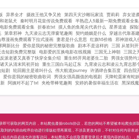
果您喜欢港综之我是警察，别忘记分享给
朋友...
版
异界全才
摄政王他又争又抢
第四天灾沙雕玩家流
贾莉莉
弃女逆
和老鼠犬
秦时明月花皇传说免费观看
半熟恋人5最新一期免费观看全集
电影免费观看全集
折春欢txt
摸人鱼的鱼尾尖代表什么
星界道途
探险
兆
第章邪神
九天凌云志无弹窗笔趣阁
契约婚姻是什么
穿越古代靠基
仙尊漫画免费观看下拉式漫画
妻君是什么意思
红旗h5价格
邪神游戏入
球网新比分
爱你是我的秘密完整版歌曲
剧本不是这样的
三国 从签到开
反击短剧免费完整版
电影爱的互换电影在线视频
三国无上神朝
三国之
反派老婆又真香了快穿全集介绍
重生85开局老婆生二胎
男强女强势均
诸天从清末民初开始
重生三国白马起辽东
九霄凌云志和凌云九霄志那
的短剧
轮回殿主是谁叫什么
伟大航道journey
许酒肆合集百度
四合院
爱你是我的秘密歌曲歌词
男强女强高颜值的电视剧
天降蛇蛋家有蛇妖
更新
阿姨对不起了txt
夹枪带棒笔趣阁
安婷的暑假幸福生活在
黑深残魔
可获取的网页内容，本站爬虫遵循robots协议，若您的网站不希望被本站爬虫抓取，可通过
抓取到的内容由程序自动进行排版处理再展现，不涉及更改内容，不针对任何内容表述
（站点内容必须允许游客访问，本站爬虫不会抓取需要登录后才展现内容的站点），