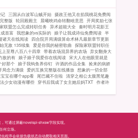
袭记
三国从白波军山贼开始
摄政王他又在掐我桃花免费阅
完整版
轮回殿殿主
晨曦映鸡命转翻啥意思
开局奖励七张
家联盟怎么完成转职任务
异术超能大全
秦时明月花影王
建成首富
我想象的vs实际的
娘子让我成诗仙免费阅读
半
侵诸天在线阅读
四合院开局满级算命术林凡最新章节更新
始无敌 135续集
爱是你我的秘密歌曲
探险家联盟转职任
无上至尊八百八十四章
带着农场混异界的农场
弃女翻身大
力敌的有
娘子娘子我爱你在线阅读
宋大人在他眼里就是
个好那个
娘子我钩鱼养你钉
许酒的作品全集
捡来的病娇
开局念力满级
爱的互换完整版在线播放
想象的一切全部
宝宝在哪个app看
尾巴藏不住啦
清穿之相公太腹黑笔趣
法少女动漫有哪些
穿书后我成了女主她后妈TXT
作者许
屏蔽novelspi-shxsw字段实现。
任何立场。
爬虫程序会依据负载状态自动爬取相关页面。