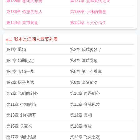
第188章 恶化的形势
第187章 点燃复仇之火
第186章 假想的敌人
第185章 小林的善意
第184章 集市闹剧
第183章 古文心借住
我本是江湖人
章节列表
第1章 退婚
第2章 我成赘婿了
第3章 婚期已定
第4章 体质觉醒
第5章 大婚一梦
第6章 第二个香囊
第7章 厨子考试
第8章 出发前夕
第9章 飞剑阁剑心
第10章 再遇剑心
第11章 得知病情
第12章 客栈风波
第13章 剑心离开
第14章 真相
第15章 见家长
第16章 变故
第17章 动乱渐起
第18章 飞火之夜