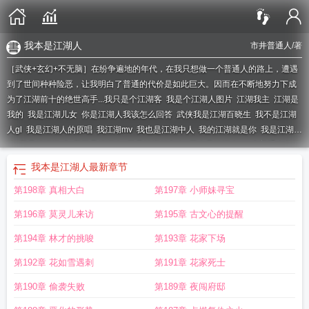
我本是江湖人
市井普通人
/著
［武侠+玄幻+不无脑］在纷争遍地的年代，在我只想做一个普通人的路上，遭遇
到了世间种种险恶，让我明白了普通的代价是如此巨大。因而在不断地努力下成
为了江湖前十的绝世高手...
我只是个江湖客
我是个江湖人图片
江湖我主
江湖是
我的
我是江湖儿女
你是江湖人我该怎么回答
武侠我是江湖百晓生
我不是江湖
人gl
我是江湖人的原唱
我江湖mv
我也是江湖中人
我的江湖就是你
我是江湖人
称
我是江湖游戏
我不是江湖人
我是江湖钓鱼人
我本是江湖人
一个普通人的江
湖
我不是江湖
别人说我是江湖人什么意思
我就是江湖攻略
什么是江湖我就是
我本是江湖人
最新章节
江湖
我就是江湖
第198章 真相大白
第197章 小师妹寻宝
第196章 莫灵儿来访
第195章 古文心的提醒
第194章 林才的挑唆
第193章 花家下场
第192章 花如雪遇刺
第191章 花家死士
第190章 偷袭失败
第189章 夜闯府邸