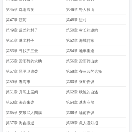
第45章 鸟哨震夜
第46章 野人搜山
第47章 渡河
第48章 进村
第49章 反差的村子
第50章 村长的邀约
第51章 逃出村子
第52章 海城何家
第53章 寻找齐三云
第54章 地牢重逢
第55章 梁雨荷的求助
第56章 梁雨荷出嫁
第57章 黑甲卫遭袭
第58章 齐三云的选择
第59章 逛海市
第60章 乘船夜谈
第61章 升阁上层间
第62章 秋婉的自述
第63章 海盗来袭
第64章 逃离商船
第65章 突破武人圆满
第66章 睡前夜谈
第67章 海盗撤退
第68章 救人没好报