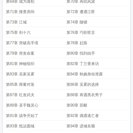
第69章 成为逃犯
第70章 再陷风波
第71章 搜查房间
第72章 遭遇江匪
第73章 江城
第74章 随镖
第75章 剑十六
第76章 巧听匪言
第77章 突破高手境
第78章 赶路
第79章 突发命案
第80章 找到凶手
第81章 神秘组织
第82章 丁兰香来访
第83章 吴家吴雾
第84章 秋婉身份泄露
第85章 商量对策
第86章 吴雾的选择
第87章 红发武夫
第88章 再遇黑衣男子
第89章 圣手魏灵心
第90章 苏醒
第91章 战争开始了
第92章 偶遇逃亡者
第93章 抵达圆城
第94章 进城名额