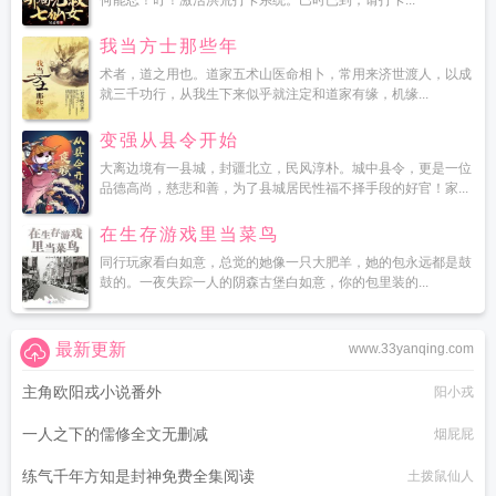
何能忍！叮！激活洪荒打卡系统。巳时已到，请打卡...
我当方士那些年
术者，道之用也。道家五术山医命相卜，常用来济世渡人，以成
就三千功行，从我生下来似乎就注定和道家有缘，机缘...
变强从县令开始
大离边境有一县城，封疆北立，民风淳朴。城中县令，更是一位
品德高尚，慈悲和善，为了县城居民性福不择手段的好官！家...
在生存游戏里当菜鸟
同行玩家看白如意，总觉的她像一只大肥羊，她的包永远都是鼓
鼓的。一夜失踪一人的阴森古堡白如意，你的包里装的...
最新更新
www.33yanqing.com
主角欧阳戎小说番外
阳小戎
一人之下的儒修全文无删减
烟屁屁
练气千年方知是封神免费全集阅读
土拨鼠仙人