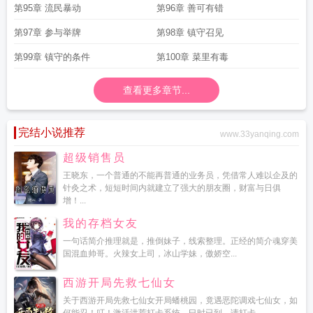
第95章 流民暴动
第96章 善可有错
第97章 参与举牌
第98章 镇守召见
第99章 镇守的条件
第100章 菜里有毒
查看更多章节...
完结小说推荐
www.33yanqing.com
超级销售员
王晓东，一个普通的不能再普通的业务员，凭借常人难以企及的
针灸之术，短短时间内就建立了强大的朋友圈，财富与日俱
增！...
我的存档女友
一句话简介推理就是，推倒妹子，线索整理。正经的简介魂穿美
国混血帅哥。火辣女上司，冰山学妹，傲娇空...
西游开局先救七仙女
关于西游开局先救七仙女开局蟠桃园，竟遇恶陀调戏七仙女，如