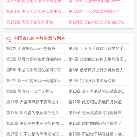
第203章 房玄龄的眼光比魏征更加
第202章 大唐最强犀利臣vs千古一
独到啊
帝
第201章 主公天寒地冻我这里有一
第200章 什么这就黄袍加身了
件龙袍您先穿上御寒吧
第199章 无限米饭加醋系统
第198章 这白粥怎会是给徭役吃的
求求你让我也尝一口哭泣
中国古代红色故事
章节列表
第1章 天道投影app为您服务
第2章 上下五千载你心目中的千古
一帝是谁
第3章 朕后世竟有如此勇猛的继承
第4章 此刻他比任何人更想听天幕
者
所论的理由
第5章 李世民杀兄囚父如何可称千
第6章 然若评其品行亦难称善人
古一帝
第7章 我一介贫民以一碗起家天下
第8章 犯我强汉者虽远必诛
谁能与我相提并论
第9章 然而有一点世人共认
第10章 后人普遍认为汉武帝刘彻
晚年失去了理智变得昏庸了
第11章 大秦啊风起于青萍之末
第12章 此誓昭告天地日月为证诸
神共听
第13章 那么贵为秦始皇的他又该
第14章 这天幕莫非将我曹操当作
有着何等的殊荣
愚夫
第15章 纵使良驹也不可能在两个
第16章 此时的他们完全呆滞了
时辰跨越七百余里
第17章 却不知是何等明君治理得
第18章 不能尝干锅香辣蟹与沸腾