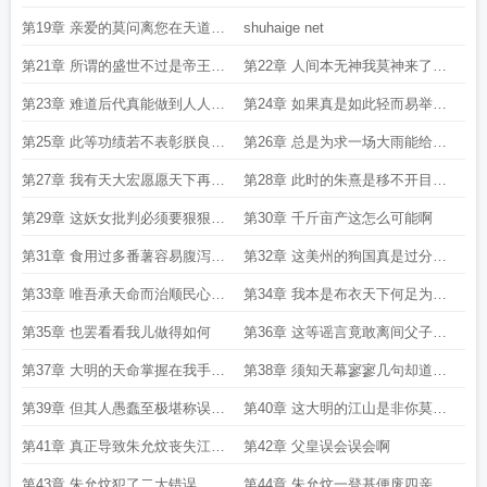
是如此之好啊
鱼片朕还算何千古一帝
第19章 亲爱的莫问离您在天道投
shuhaige net
影app的言论将传遍各朝时空哦
第21章 所谓的盛世不过是帝王的
第22章 人间本无神我莫神来了那
盛世而非百姓的盛世
他就是神
第23章 难道后代真能做到人人吃
第24章 如果真是如此轻而易举何
饱
至于那许多人活活饿死
第25章 此等功绩若不表彰朕良心
第26章 总是为求一场大雨能给百
难安啊
姓带来什么
第27章 我有天大宏愿愿天下再无
第28章 此时的朱熹是移不开目光
饿死之人
的大长腿
第29章 这妖女批判必须要狠狠的
第30章 千斤亩产这怎么可能啊
批判啊
第31章 食用过多番薯容易腹泻实
第32章 这美州的狗国真是过分这
为一大隐患啊
么好东西居然藏着不让我们得
第33章 唯吾承天命而治顺民心而
第34章 我本是布衣天下何足为惧
行
也
第35章 也罢看看我儿做得如何
第36章 这等谣言竟敢离间父子关
系真当我不敢杀你吗
第37章 大明的天命掌握在我手中
第38章 须知天幕寥寥几句却道出
我命由我不由天命
天命这究竟意味着什么
第39章 但其人愚蠢至极堪称误国
第40章 这大明的江山是非你莫属
之贼啊
啊
第41章 真正导致朱允炆丧失江山
第42章 父皇误会误会啊
的恰恰是这两位乱臣贼子啊
第43章 朱允炆犯了二大错误
第44章 朱允炆一登基便废四亲王