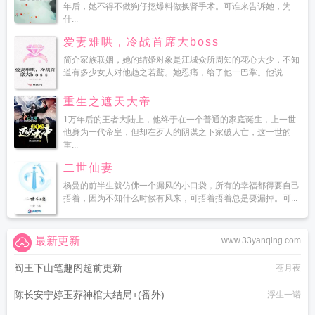
年后，她不得不做狗仔挖爆料做换肾手术。可谁来告诉她，为
什...
爱妻难哄，冷战首席大boss
简介家族联姻，她的结婚对象是江城众所周知的花心大少，不知
道有多少女人对他趋之若鹜。她忍痛，给了他一巴掌。他说...
重生之遮天大帝
1万年后的王者大陆上，他终于在一个普通的家庭诞生，上一世
他身为一代帝皇，但却在歹人的阴谋之下家破人亡，这一世的
重...
二世仙妻
杨曼的前半生就仿佛一个漏风的小口袋，所有的幸福都得要自己
捂着，因为不知什么时候有风来，可捂着捂着总是要漏掉。可...
最新更新
www.33yanqing.com
阎王下山笔趣阁超前更新
苍月夜
陈长安宁婷玉葬神棺大结局+(番外)
浮生一诺