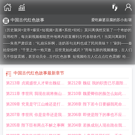
中国古代红色故事
爱吃麻婆豆腐的苏小友
/著
（历史脑洞+皇帝+爆笑+短视频+直播+系统+轻松）莫问离偶然安装了一个奇妙的
应用程序，每次刷视频都能意外地将内容直播到古代各朝各代！当莫问离刷到
——朱熹严肃叹道：“礼崩乐坏啊，连奶茶勾兑料也成了民间美味？！”刷到——秦
始皇惊呼：“千里之外一炮灭敌，后世竟如此威武？”而每当新的视频播放，古人们
无不惊骇震撼，甚至动员全...
古代红色故事
短视频给古人亿点点红色震撼!
给古
人带来红色的震撼
短视频给古人红色震撼星汉玄羽
红色古风人物图片
红色古代
背景图
红色古装视频
古代 红色
给古人看红色的震撼
红色在古代
红色古文
中
中国古代红色故事
最新章节
国古代红色故事
短视频给古人红色震撼!作者爱吃麻婆豆腐的苏小友
刷短视频开
第213章 贞观盛世人才辈出魏征或
第212章 魏征 我的职责已尽愿陛下
局给古人红色震撼
给古人红色震撼
古代红色背景
短视频给古人红色震撼星汉
玄
红色古风视频
古语红色
红色古风素材
红色古诗词视频
短视频给古人带来红
许才是大唐真正的功臣啊
与大唐永葆强盛
第211章 李世民 我现在就将衡山公
第210章 魏爱卿你的脸怎么如此黑
色的震撼
短视频给古人红色震撼
古代红色的意义
红色 古代
古代对红色
古代
红色诗词
主许配给你的儿子
古代对红色的描述
播放红色的古诗
是否有恙
红色古风人物
短视频给古人红色
第209章 究竟是守江山难还是打江
第208章 陛下若今日要赐我死命魏
震撼星
古代红色故事有哪些
山难
征绝无异议
第207章 李世民 你是皇帝还是我是
第206章 即便是陛下的事也不应例
皇帝啊
外啊
第205章 陛下臣有两点不解之事啊
第204章 若换成别人现在跪在我面
前的人恐怕就是你李世民