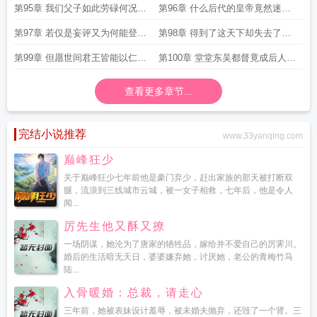
是少数啊
所忌惮此其人间悲哀
第95章 我们父子如此劳碌何况是
第96章 什么后代的皇帝竟然迷上
后来的帝王呢
了长生不老
第97章 若仅是妄评又为何能登上
第98章 得到了这天下却失去了所
天幕传扬天下
有亲近之人
第99章 但愿世间君王皆能以仁德
第100章 堂堂东吴都督竟成后人取
治国而非以私欲行事
乐之料这简直荒唐至极
查看更多章节...
完结小说推荐
www.33yanqing.com
巅峰狂少
关于巅峰狂少七年前他是豪门弃少，赶出家族的那天被打断双
腿，流浪到三线城市云城，被一女子相救，七年后，他是令人
闻...
厉先生他又酥又撩
一场阴谋，她沦为了唐家的牺牲品，嫁给并不爱自己的厉霁川。
婚后的生活暗无天日，婆婆嫌弃她，讨厌她，老公的青梅竹马
陆...
入骨暖婚：总裁，请走心
三年前，她被表妹设计羞辱，被未婚夫抛弃，还毁了一个肾。三