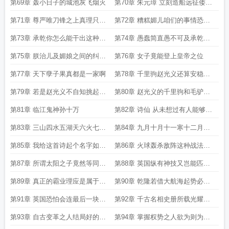
一定要打造出这种坦克
易扭转乾坤
第69章 轰小日子的城池灰飞烟灭
第70章 朱元璋 立刻造船远征倭寇
灭其国断其根
第71章 尊严唯刀锋之上真理只在
第72章 糟糕媚儿咱们的事情恐怕
炮弹射程之内
要被曝光了
第73章 承乾你怎么能干出这种事
第74章 愚蠢简直愚不可及承乾你
儿来
背叛了我的信任
第75章 朕治儿及媚娘之间的纠葛
第76章 女子竟能登上皇帝之位
岂非为大唐之乱开了先河
第77章 天下孽子果真都是一家啊
第78章 千里驹赵光义还算安稳一
切都能应对
第79章 若是赵光义不自知挑起这
第80章 赵光义的千里驹和毛驴漂
一切恐怕他早就没有了活路
移大师
第81章 临江鬼神孙十万
第82章 诗仙 从未想过有人能够在
一生之中写下五万多首诗
第83章 三山四水五湖天六火七风
第84章 九月十月十一寒十二月里
八海远
雪漫天
第85章 我给这首诗起个名字如何
第86章 火球轰杀敌阵这种战法前
在三秒内让大家笑疯
所未见啊
第87章 所谓太阳之子竟然等同于
第88章 英国纵有神技又岂能匹敌
天道的宠儿
我大唐盛世
第89章 真正的霸业理应是属于他
第90章 乾隆若借大航海起势必为
们大明才行
后世所颂称之明君
第91章 英国恐怕会连最后一块遮
第92章 千古名相史册所载光耀千
羞布也会被剥夺一空
秋
第93章 自古变革之人结局好的都
第94章 掌握权势之人欲为则为无