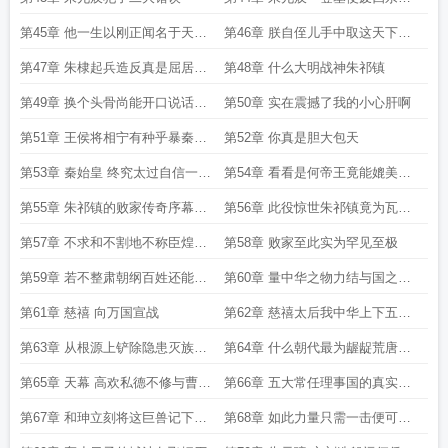
天下藩王安能视之
第45章 他一生以刚正闻名于天下
第46章 朕自侄儿手中取这天下但
如今竟被逼至这般地步
这功绩难道仍洗不净朕之罪吗
第47章 朱棣起兵造反真是屈居猪
第48章 什么大明战神朱祁镇
窝吃的是猪食乎
第49章 换个头骨尚能开口说话真
第50章 实在震撼了我的小心肝啊
是妙手实惊
第51章 王侯将相宁有种乎暴秦必
第52章 你真是胆大包天
亡
第53章 秦始皇 终究太过自信一朝
第54章 看看是何帝王竟能媲美朕
暴毙江山顷覆
的胡亥败尽祖宗基业
第55章 朱祁镇的败家传奇序幕已
第56章 此役惊世朱祁镇竟为瓦剌
经拉开
所擒真是莫大耻辱
第57章 不求和不割地不称臣煌煌
第58章 败家至此实为罕见至极
日月天命所归
第59章 若不整肃朝纲百姓还能指
第60章 量中华之物力结与国之欢
望什么
心此妇实乃罪恶滔天
第61章 慈禧 向万国宣战
第62章 慈禧太后我中华上下五千
载民族千古罪人
第63章 从根源上铲除隐患灭族绝
第64章 什么朝代最为龌龊荒唐足
境断其未来
以令后人嘲笑
第65章 天幕 高欢私德不修与曹操
第66章 五大常任理事国的真实军
同类
事实力究竟有多可啪
第67章 和珅立刻将这巨兽记下朕
第68章 如此力量只需一击便可轻