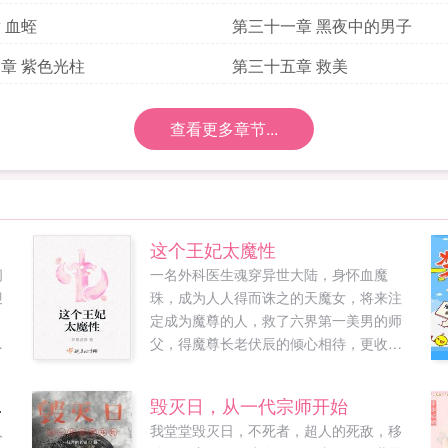
 血蛭
第三十一章 黑夜中的男子
章 紫色光柱
第三十五章 救美
查看更多章节...
这个王妃太魔性
间
一名外科医生魂穿异世大陆，身怀血魔
迎
珠，成为人人得而诛之的天魔女，将来注
，
定成为魔尊的人，救了六界第一美男的师
世
父，得魔尊长老伏辰的倾心相待，更收获
两
了凌王墨南枫的一世痴情。如果您喜欢这
个王妃太魔性，别忘记分享给朋友...
想种田
毁灭日，从一代宗师开始
人
我堂堂毁灭日，不死者，超人的死敌，移