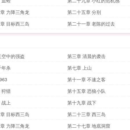
 血蛭
第二十九章 小红的危机感
章 力降三角龙
第二十五章 分别
章 目标西三岛
第二十一章 老陈的过去
天空中的强盗
第三章 清晨的袭击
千年杀
第七章 上山
963
第十一章 不速之客
 狩猎
第十五章 恐狼小队
 战上
第十九章 战下
章 目标西三岛
第二十三章 西三岛
章 力降三角龙
第二十七章 地底洞窟