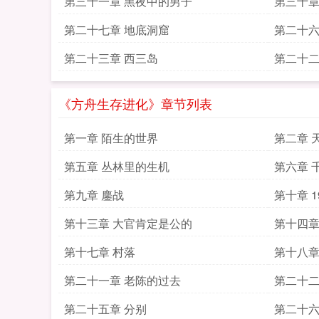
第三十一章 黑夜中的男子
第三十章
第二十七章 地底洞窟
第二十六
第二十三章 西三岛
第二十二
《方舟生存进化》章节列表
第一章 陌生的世界
第二章 
第五章 丛林里的生机
第六章 
第九章 鏖战
第十章 1
第十三章 大官肯定是公的
第十四章
第十七章 村落
第十八章
第二十一章 老陈的过去
第二十二
第二十五章 分别
第二十六