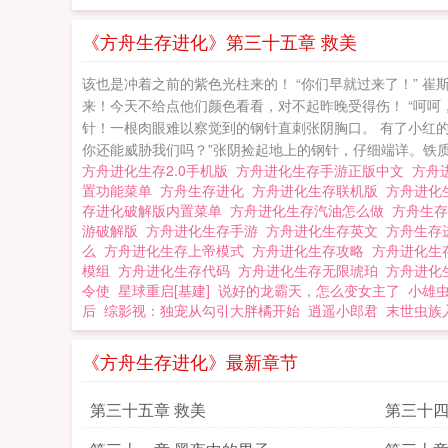
《方舟生存进化》第三十五章 救美
该也是冲着之前的紫色光柱来的！ “你们早就过来了！” 
来！今天不给点他们颜色看看，对不起昨晚受得伤！ “呵呵
针！一根肉眼难以察觉到的钢针直刺张阴胸口。 有了小红
你还能威胁我们吗？”张阴捡起地上的钢针，仔细端详。铁质，
方舟进化生存2.0手机版
方舟进化生存手游正版中文
方舟
置功能菜单
方舟生存进化
方舟进化生存联机版
方舟进化
存进化破解版内置菜单
方舟进化生存汽油怎么做
方舟生
游破解版
方舟进化生存手游
方舟进化生存英文
方舟生存
么
方舟进化生存上帝模式
方舟进化生存攻略
方舟进化生
模组
方舟进化生存代码
方舟进化生存无限琥珀
方舟进化
令使
星球重启[基建]
说好的龙霸天，怎么变女主了
小雄
后
综影视：独宠从勾引大胖橘开始
逍遥小郎君
末世虫族
《方舟生存进化》最新章节
第三十五章 救美
第三十四