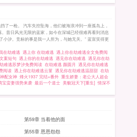
挡了一枪。 汽车失控坠海，他们被海浪冲到一座孤岛上，
落。昔日风光无限的蓝家，如今在深城已经很难再看到消息
了小汐。竞标的事是我一人所为，与她无关。” 蓝宣笑得更
我在劫难逃
遇上你 在劫难逃
遇上你在劫难逃全文免费阅
了文案短句
遇上你的在劫难逃
遇见你在劫难逃
遇见你在劫
劫难逃苏梦汐免费阅读
在劫难逃 颜圆月
遇见你在劫难逃
免费阅读
遇上你在劫难逃云菫
遇见你在劫难逃温甜甜
在劫
神配女神
烽火1937 完结+番外
重生娇妻：老公大人超会
萌宝蛮妻强势来袭
最后一个道士
美貌冠天下[重生]
情深不
第59章 当着他的面
第55章 恩恩怨怨