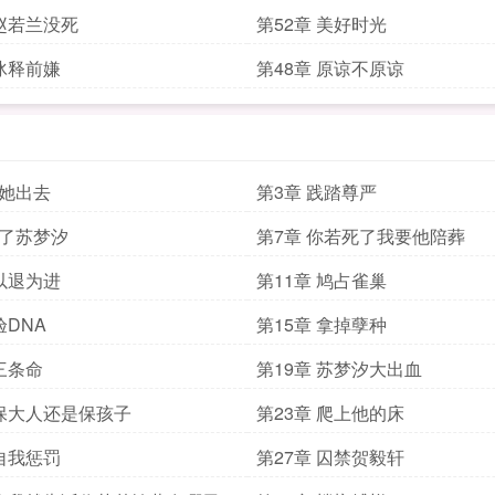
 赵若兰没死
第52章 美好时光
 冰释前嫌
第48章 原谅不原谅
赶她出去
第3章 践踏尊严
杀了苏梦汐
第7章 你若死了我要他陪葬
 以退为进
第11章 鸠占雀巢
验DNA
第15章 拿掉孽种
 三条命
第19章 苏梦汐大出血
 保大人还是保孩子
第23章 爬上他的床
 自我惩罚
第27章 囚禁贺毅轩