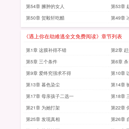
第54章 臃肿的女人
第53章
第50章 贺毅轩吃醋
第49章
《遇上你在劫难逃全文免费阅读》章节列表
第1章 这膜补得不错
第2章 
第5章 三个条件
第6章 
第9章 爱终究强求不得
第10章
第13章 暮色染尘
第14章 
第17章 母亲孩子二选一
第18章
第21章 为她打架
第22章
第25章 发现真相
第26章