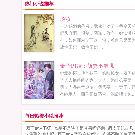
热门小说推荐
淡妆
一道赐婚的圣旨，竟然催动了一番变天
腥风血雨。报复，阴谋，鲜血，她淡漠
心，如何面对？而这一切，难道只是因
成也王妃，败也王妃？...
奉子闪婚：新妻不准逃
她意外怀上他的孩子，穷酸孤女一夜间
了人人艳羡的齐家少夫人。为什么要娶
我？齐睿声音冰冷，我需要一个妻子，
有继承人，而你正好适合。婚后喂！你
做什么！慕思玥忍无可忍朝床上...
每日热搜小说推荐
双面伊人TXT
盗墓不是讲了是直男吗还亲
调皮王妃古风
气最重的地方吗
双面伊人玫瑰在线阅读
盗墓不装了你哥