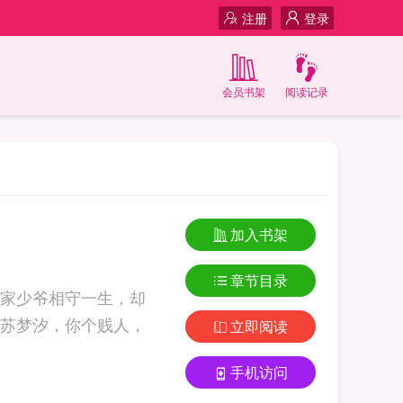
注册
登录
会员书架
阅读记录
加入书架
章节目录
家少爷相守一生，却
“苏梦汐，你个贱人，
立即阅读
手机访问