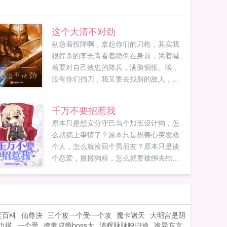
这个大清不对劲
别急着投降啊，拿起你们的刀枪，其实我
很好杀的李长青看着跪倒在身前，哭着喊
着要对自己效忠的降兵，满脸惆怅。唉，
没有你们挡刀，我又要去找新的敌人，好
麻烦李长青脑中灵光一闪，心想或许，我
可以当一个暴君？作为一个有担当，崇尚
千万不要招惹我
正义铁拳的P社玩家，反复刷叛军不是常规
原本只是想安分守己当个加班设计狗，怎
操作么？如果您喜欢这个大清不对劲，别
么就搞上事情了？原本只是想善心突发救
忘记分享给朋友...
个人，怎么就捡回个男朋友？原本只是谈
个恋爱，撒撒狗粮，怎么就要被绑去结
婚？我去，你给我这堆瓶瓶罐罐闹哪样？
小女子不善用毒！那个，牧家九爷，你过
来，惹了我还想跑吗？如果您喜欢千万不
要招惹我，别忘记分享给朋友...
度百科
仙尊決
三个攻一个受一个攻
魔卡诸天
大明宫是阴
边摸
一个受
撩妻成瘾boss太
清辉脉脉映归途
诡异东京