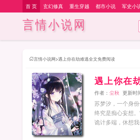
首 页
玄幻修真
重生穿越
都市小说
军史小
言情小说网
言情小说网
>
遇上你在劫难逃全文免费阅读
遇上你在
作者：
尘秋
更新时间：
苏梦汐，一个身份
终究是痴心妄想。