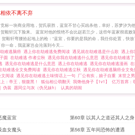
死相依不离不弃
时竞标一块商业用地，贺氏获胜，蓝宣不甘心买凶杀他，幸好，苏梦汐为他
，贺毅轩沉下脸来。 蓝宣对他的恨绝不会比赵若兰少，这些年蓝家彻底败
 贺毅轩弯腰拾起地上的枪：“蓝宣，你要的是我的命，我任你处置，快放
你一命，我蓝家岂会沦落到今天...
在劫难逃脑癌
遇上你在劫难逃免费阅读
遇见就在劫难逃是什么歌
遇上你
沐子圆
在劫难逃 作者尘秋
遇见你我在劫难逃什么意思
遇见你在劫难逃
逃
遇见你在劫难逃是什么意思
遇上你在劫难逃
遇见你在劫难逃漫画
在
在劫难逃全文免费阅读
遇见你在劫难逃尘秋
遇见你在劫难逃脑癌全文
全文阅读
遇见你在劫难逃土味情话上一句
厂公有疾，娘子自重
末世之男
在上：帝王，狠腹黑！
狐仙相公萌翻天
我馋他身子【1v1】
亿万首席：
]
伪装
愿同尘与灰（伪兄妹h）
认真的胡闹
 恶魔蓝宣
第60章 以其人之道还其人之身
 吸血女魔头
第56章 五年间恐怖的遭遇