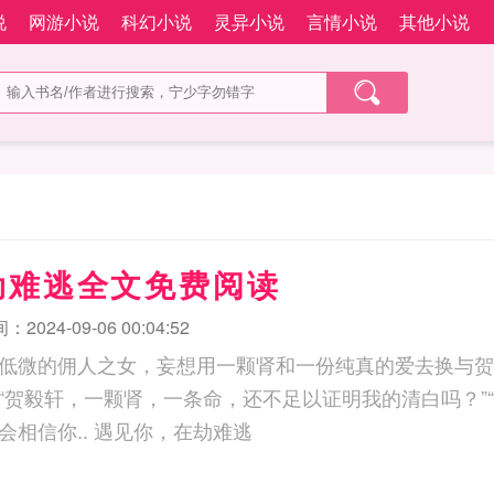
说
网游小说
科幻小说
灵异小说
言情小说
其他小说
劫难逃全文免费阅读
2024-09-06 00:04:52
低微的佣人之女，妄想用一颗肾和一份纯真的爱去换与贺
“贺毅轩，一颗肾，一条命，还不足以证明我的清白吗？”
诡计多端，休想我会相信你.. 遇见你，在劫难逃