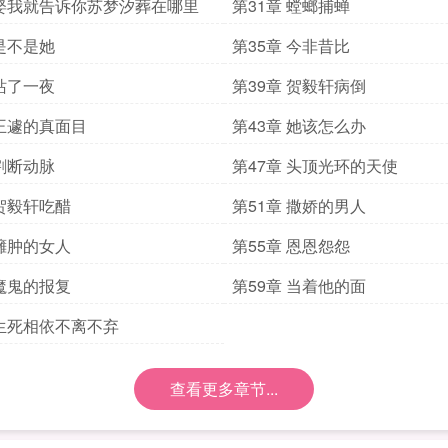
 娶我就告诉你苏梦汐葬在哪里
第31章 螳螂捕蝉
 是不是她
第35章 今非昔比
 站了一夜
第39章 贺毅轩病倒
 王遽的真面目
第43章 她该怎么办
 割断动脉
第47章 头顶光环的天使
 贺毅轩吃醋
第51章 撒娇的男人
 臃肿的女人
第55章 恩恩怨怨
 魔鬼的报复
第59章 当着他的面
 生死相依不离不弃
查看更多章节...