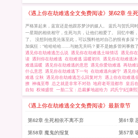
《遇上你在劫难逃全文免费阅读》第62章 生
严格算起来，蓝宣还是他跟苏梦汐的媒人。 蓝氏与贺氏同
一星期的相依相守，生死与共，让他们相爱了。 回忆中断
了。 没想到他竟沦落至此，可以预料他对自己的恨有多深？
加疯狂：“哈哈哈哈……与她无关吗？要不是她多管闲事救了
遇见你在劫难逃怎么说
遇见你在劫难逃土味情话
遇见你
读
遇到你在劫难逃
在劫难逃 温暖初玖
遇见你在劫难逃
难逃温暖
遇见你在劫难逃的意思
遇见你爱劫难逃
再劫难
什么意思
遇见你在劫难逃下一句
在劫难逃向婉宁
遇见你
难逃 尘秋
遇见你在劫难逃怎么回复对方
遇上你在劫难逃
撩
神魂至尊
总之就是非常不对劲
地府老哥混都市
皇后
自知
权倾盛世
一胎二宝：总裁爹地超给力
武氏宁妃[康熙
《遇上你在劫难逃全文免费阅读》最新章节
第62章 生死相依不离不弃
第61章
第58章 魔鬼的报复
第57章