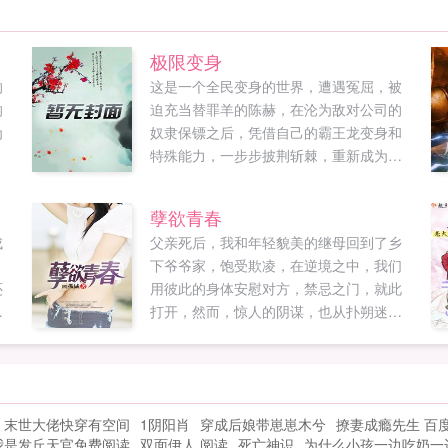
极限变身
的
这是一个全民变身的世界，遭遇冤屈，被
的
迫充当替罪羊的陈赫，在沦为敌对公司的
为
奴隶保镖之后，凭借自己的霸王龙变身和
特殊能力，一步步披荆斩棘，重新成为自
由人，进而成为领主王者，并最终成功复
仇，实现王者归来！如果您喜欢极限变
孽欲青春
身，别忘记分享给朋友...
成
父亲死后，我和年轻貌美的继母回到了乡
下爷爷家，饱受欺凌，在逆境之中，我们
还
用彼此的身体安慰对方，禁忌之门，就此
在
打开，然而，惊人的阴谋，也从扑朔迷离
之中浮出水面为了报仇雪耻，我再一次的
沦为了...
末世大佬快穿有空间
1阴阳肖
穿成后娘带崽崽木兮
撩妻成瘾先生 百
我是发丘天官免费阅读
双面伊人 阅读
死亡神识
为什么小孩一边吃奶一