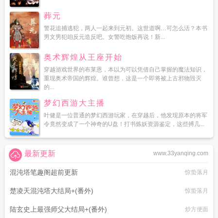
葬元
警花追捕逃犯，两人一起来到元初。这世道啊…可怎么活？本书
男文男犯咱反元造反吧。女警吃饱饭再说！新...
奥术辉煌从王座开始
穿越游戏世界的布莱恩，本以为可以凭借自己掌握的魔法知识，
重现奥术帝国的辉煌。谁曾想，这是一个即将被上古邪物毁灭
的...
梦幻西游大主播
叶健是一位普通的梦幻西游玩家，在穿越后，他发现原本的将军
令竟然变成了一个神奇的U盘！打书炼妖资源鉴定，这些搏几...
最新更新
www.33yanqing.com
混沌塔笔趣阁超前更新
惊蛰落月
楚凌天混沌塔大结局+(番外)
惊蛰落月
陆玄史上最强师父大结局+(番外)
炒方便面