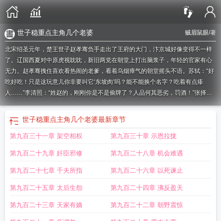
世子稳重点主角几个老婆
贼眉鼠眼
/著
北宋绍圣元年，楚王世子赵孝骞负手走出了王府的大门，汴京城好像变得不一样
了。辽国西夏对中原虎视眈眈，新旧两党在朝堂上打出脑浆子，年轻的官家有心
无力。赵孝骞拽住喜欢看热闹的老爹，看着乌烟瘴气的朝堂摇头不语。苏轼：“好
吃好吃！只是这玩意儿你非要叫它‘东坡肉’吗？能不能换个名字？吃着有点瘆
人……”李清照：“姓赵的，刚刚你是不是偷牌了？人品何其恶劣，罚酒！”张择
端：“世子要杀要剐，悉听尊便！我是绝对不会把你画进《清明上河图》里的，还
坐在青楼里左拥右抱，你要不要脸！”完颜阿骨打：“后背凉凉的，谁捅了我一
世子稳重点主角几个老婆
最新章节
刀？”某年某日，赵孝骞抬头茫然四顾，哎？所谓的“弱宋”，好像没那么弱呀。可
第九百三十一章 架空相权
第九百三十章 示恩拉拢
惜的是，官家似乎有点短命……
世子稳重点全本免费
世子稳重点全文免费
世子
稳重点精校版免费
世子稳重点为啥看不了
世子稳重点无弹窗
世子稳重点女主几
第九百二十九章 奸臣邪修
第九百二十八章 机会难遇
个
世子稳重点TXT奇书网
世子稳重点免费
世子稳重点全文免费阅读软件
世子
稳重点贼眉鼠眼
世子稳重点奇书网
世子稳重点百度
世子稳重点笔趣阁无弹
第九百二十七章 千夫所指
第九百二十六章 以死谏止
窗
世子稳重点全文免费阅读
世子稳重点无错版最新章节
世子稳重点快眼看
第九百二十五章 太后生怨
第九百二十四章 沸反盈天
书
世子稳重点在线阅读
世子稳重点全本TXT资源
世子稳重点女主有几个
世子
稳重点在线阅读笔趣阁
世子稳重点无错完整版免费
世子稳重点笔趣阁手机版
世
第九百二十三章 天家有嫡
第九百二十二章 朝野震惊
子稳重点123读书网
世子稳重点篱笆好文学
世子稳重点全本
世子稳重点新笔趣