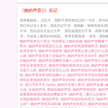
《她的声音()》后记
致林雅姐姐： 记忆中，我听不清你曾说过的一句话，却与
间已经过去十多年，我实在记不清，很抱歉。谢谢你曾在我
不清，所以说话才这么大声。 那段寂寞的日子里，我每天
书，为你送上最美好的祝福。 致李杏梨姐姐： 首先，很抱歉
她的声音有点小英文
时间带走了她的容貌
她的声音酥麻
而光
她的声音用英语怎么说
她的声音再度哽咽英语
她的
改成夸张句
她的声音很甜美
她的声音那么那么那么什么
么歌
她的声音充满了金钱原句
她的声音作文400字
她的
到她的声音
她的声音清脆悦耳像什么造句
她的声音什么
音听起来很美英文
她的声音颤抖着英语怎么说
她的声音
词是什么歌
她的声音英语怎么说
她的声音悦耳动听像百
脸
她的声音优美动听就像什么
她的声音经常浮现在我的
音听起来很甜的英文
她的声音好好听
她的声音很动听的
空
我几乎听不见 barely
她的声音很小英语
她的声音像
么说
女孩的声音
我喜欢她的声音
她的声音很动听
她的
脸紧紧挨着我的脸选自哪篇文学
她的声音…像什么比喻句
在我的脑海里
她他的声音
她的声音很好听的英文
她的声
么样?
她的声音悦耳动听像
她的声音的英文
她的声音很