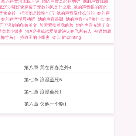
文
她的声音清脆悦耳像
她的声音是那样动听
她的声音犹如
低沉沙哑好像穿透了无数的风是什么歌
她的声音很响亮的
音像金铃一样清脆是比喻句吗
她的声音像什么似的
她的声
身
她的声音悦耳动听
她的声音很甜
她的声音小得像什么
她
下了深刻的印象英文
脸紧紧挨着我的脸
她的声音充满了金
男病宠小懒妻
渣A穿书成恋爱脑后决定创飞所有人
被逼婚后
青梅竹马）
摄政王的小哑妻
铭印 Imprinting
第八章 我在青春之外4
第七章 浪漫至死5
第七章 浪漫至死1
第六章 欠他一个吻1