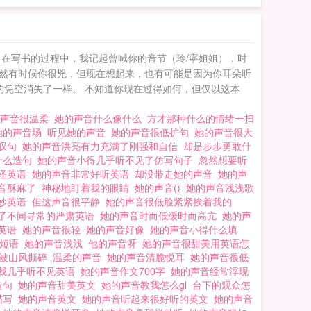
在写书的过程中，我记起曾喊你的音节（玲/寧姐姐），时
然有时候你很兇，但现在想起来，也有可能是因为你耳朵听
的凭空消失了一样。 不知道你现在过得如何，但仅以这本
的声音很温柔
她的声音什么像什么
方才那种什么的情绪一扫
她的声音场
听见她的声音
她的声音很低扩句
她的声音很大
感叹句
她的声音洪亮有力充满了刚强和自信
却是步步勇敢什
什么造句
她的声音小得几乎听不见了仿写句子
忽然想要听
奇怪英语
她的声音非常好听英语
却没带走她的声音
她的声
音酥麻了
神秘地盯着我的眼睛
她的声音()
她的声音浅浅歌
美妙英语
但这声音很平静
她的声音很低脸紧紧挨着我的
了不同寻常的严肃英语
她的声音时而低缓时而高亢
她的声
虑英语
她的声音很轻
她的声音好像
她的声音小得什么填
么短语
她的声音浅浅
他的声音呀
她的声音很甜美用英语怎
音被山风撕碎
温柔的声音
她的声音清脆悦耳
她的声音很低
我几乎听不见英语
她的声音作文700字
她的声音经常浮现
造句
她的声音甜美英文
她的声音教我怎么gl
台下的观众怎
描写
她的声音英文
她的声音听起来很好听的英文
她的声音