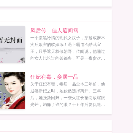
凤后传：佳人眉间雪
一个腹黑冷情的现代女汉子，穿越成爹不
疼后娘害的软妹纸！遇上霸道冷酷武宣
王，只手遮天权倾朝野，传闻说，他睡过
的女人比吃过的饭都多，可是一夜贪欢之
后，他竟对她痴缠不止，他说，女人，你
姿势多技术好...
狂妃有毒，妾居一品
关于狂妃有毒，妾居一品全本三年前，他
迎娶新妃之时，她毅然选择离开。三年
后，她强势回归，一袭火红长裙绽放耀眼
光芒，灼痛了谁的眼？十五年后复仇途
中，被人一棒打晕塞上花轿，心不甘情不
愿嫁入墨王府。为掩饰身份，一张人皮面
具遮住那张倾世容颜。龙泽皇帝一朝被
毒，她为君涉险寻冰天蟾，一身绝顶医毒