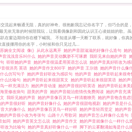
你交流起来畅通无阻，真的好神奇。很抱歉我忘记你名字了，但巧合的是，
最无依无靠的时候陪我玩，让我看偶像剧和因此认识王心凌姐姐的歌。虽
都趴在窗边期待你在楼下喊我。 不知道从哪一天断了联系，就好像，你真
直接挪用你的名字，小时候和你只见过几...
了苏婉全文阅读
像()
从此永远离开
她的声音甜滋滋的好像什么造句
她
声音浅浅音乐叫什么
她的声音灵动飘渺不可琢磨
我听见来自她的声音
造句
听听她的声音
她的声音很温柔用英语怎么说
她的声音真好听改为
声音很洪亮 英语
她的声音作文800字
她的声音 王尔德
她的声音什么像
像什么仿写句子
她的声音好听改为感叹句
他的声音
她的声音听起来很
像什么比喻句
她的声音听起来很甜英文
她的声音听起来很甜英语
她的声
灵鸟一样充满活力
她的声音动漫
她的声音很好听英语
她的声音听起来
脑海里修改病句
甜美的声音
她的声音能治愈情伤免费阅读
她的声音充满
英文
我听见她的声音
她的声音像百灵鸟一样清脆嘹亮
她的声音饱含焦
她的声音很好听
她的声音好像什么
她的声音很甜电视剧
她的声音是什
声音大的像什么
她的声音像百灵鸟一样好听
她的声音轻而坚定
她的声
她的声音很小改为夸张句
山路十八弯歌词
她的声音怎么样像什么造句
音如同
她的声音英文怎么说
她的声音作文
她的声音就像什么一样什么
好听改为比喻句
她的声音真好听像什么一样
脚下的云雾翻涌如海是什么