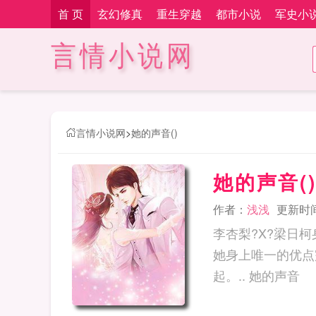
首 页
玄幻修真
重生穿越
都市小说
军史小
言情小说网
言情小说网
>
她的声音()
她的声音(
作者：
浅浅
更新时间：
李杏梨?X?梁日
她身上唯一的优点
起。.. 她的声音