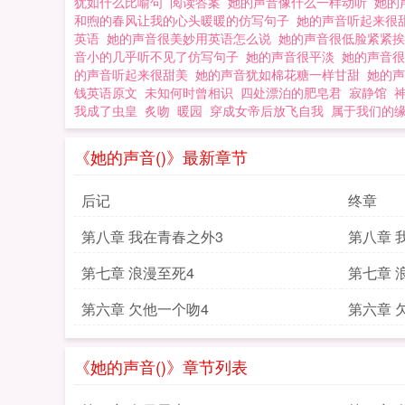
犹如什么比喻句
阅读答案
她的声音像什么一样动听
她的
和煦的春风让我的心头暖暖的仿写句子
她的声音听起来很
英语
她的声音很美妙用英语怎么说
她的声音很低脸紧紧
音小的几乎听不见了仿写句子
她的声音很平淡
她的声音
的声音听起来很甜美
她的声音犹如棉花糖一样甘甜
她的
钱英语原文
未知何时曾相识
四处漂泊的肥皂君
寂静馆
我成了虫皇
炙吻
暖园
穿成女帝后放飞自我
属于我们的
《她的声音()》最新章节
后记
终章
第八章 我在青春之外3
第八章 
第七章 浪漫至死4
第七章 
第六章 欠他一个吻4
第六章 
《她的声音()》章节列表