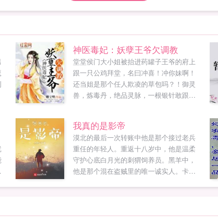
神医毒妃：妖孽王爷欠调教
男
堂堂侯门大小姐被抬进药罐子王爷的府上
魔
跟一只公鸡拜堂，名曰冲喜！冲你妹啊！
别
还当姐是那个任人欺凌的草包吗？！御灵
兽，炼毒丹，绝品灵脉，一根银针敢跟阎
王抢人！昔日懦弱的废材今天还有何人敢
欺？！不过...
我真的是影帝
漠北的最后一次转账中他是那个接过老兵
就
重任的年轻人。重返十八岁中，他是温柔
能
守护心底白月光的刺猬饲养员。黑羊中，
打
他是那个混在盗贼里的唯一诚实人。卡塞
的
尔学院中，他是那个从平庸走向闪耀的衰
韩
仔Sakura回到现实，他其实不过只是一个
，
会点表演的戏中人。感谢这一路走来曾经
韩
帮助过我的所有人。感谢我的粉丝们，感