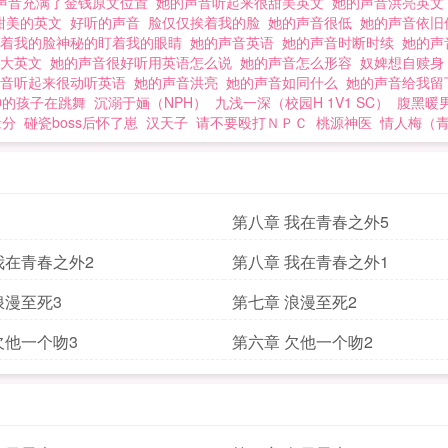
声音充满了金钱原文位置
她的声音听起来很甜美英文
她的声音洪亮英
甜美的英文
好听的声音
脸仅仅挨着我的脸
她的声音很低
她的声音依旧
挨着我的脸神秘的盯着我的眼睛
她的声音英语
她的声音时断时续
她的声
很大英文
她的声音很好听用英语怎么说
她的声音怎么形容
奴婢想自赎
声音听起来很动听英语
她的声音洪亮
她的声音如同什么
她的声音给我留
神的孩子在跳舞
沉溺于婳（NPH）
九浅一深（校园H 1V1 SC）
腹黑暖
缘分
碰瓷boss后怀了崽
汉天子
请不要殴打ＮＰＣ
桃源神医
情人梅（
第八章 我在青春之外5
我在青春之外2
第八章 我在青春之外1
浪漫至死3
第七章 浪漫至死2
欠他一个吻3
第六章 欠他一个吻2