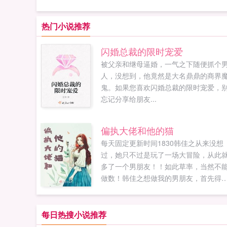
热门小说推荐
闪婚总裁的限时宠爱
被父亲和继母逼婚，一气之下随便抓个
人，没想到，他竟然是大名鼎鼎的商界
鬼。如果您喜欢闪婚总裁的限时宠爱，
忘记分享给朋友...
偏执大佬和他的猫
每天固定更新时间1830韩佳之从来没想
过，她只不过是玩了一场大冒险，从此
多了一个男朋友！！如此草率，当然不
做数！韩佳之想做我的男朋友，首先得
得过我！杜止谦好那一天，空手道黑带
韩佳之第一次感受到了压倒性的力量。
佳之18岁生日那天，她搂着杜止谦的腰
每日热搜小说推荐
无比暧昧。当晚，杜止谦坐在床边，给