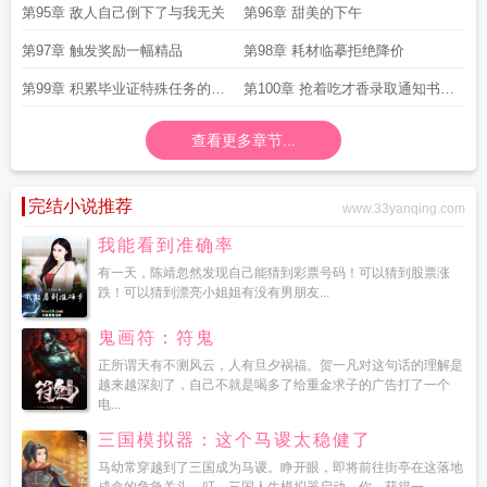
第95章 敌人自己倒下了与我无关
第96章 甜美的下午
第97章 触发奖励一幅精品
第98章 耗材临摹拒绝降价
第99章 积累毕业证特殊任务的奖
第100章 抢着吃才香录取通知书到
励
了
查看更多章节...
完结小说推荐
www.33yanqing.com
我能看到准确率
有一天，陈靖忽然发现自己能猜到彩票号码！可以猜到股票涨
跌！可以猜到漂亮小姐姐有没有男朋友...
鬼画符：符鬼
正所谓天有不测风云，人有旦夕祸福。贺一凡对这句话的理解是
越来越深刻了，自己不就是喝多了给重金求子的广告打了一个
电...
三国模拟器：这个马谡太稳健了
马幼常穿越到了三国成为马谡。睁开眼，即将前往街亭在这落地