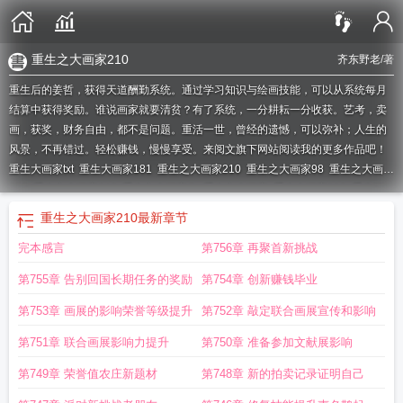
重生之大画家210
齐东野老
/著
重生后的姜哲，获得天道酬勤系统。通过学习知识与绘画技能，可以从系统每月
结算中获得奖励。谁说画家就要清贫？有了系统，一分耕耘一分收获。艺考，卖
画，获奖，财务自由，都不是问题。重活一世，曾经的遗憾，可以弥补；人生的
风景，不再错过。轻松赚钱，慢慢享受。来阅文旗下网站阅读我的更多作品吧！
重生大画家txt
重生大画家181
重生之大画家210
重生之大画家98
重生之大画家
182
重生之大画家242
重生之大画家作
重生之大画家
重生大画家113
重生画
家类男主
重生之大画家ggd
重生大画家晋江
重生之大画家20
重生之大画家
重生之大画家210
最新章节
62
重生之大画家169
重生之大画家笔下
重生之大画家讲了什么故事
重生之大
完本感言
第756章 再聚首新挑战
画家在线阅读
重生之大画家194
重生之大画家免费全文阅读
重生画家赚大钱
的
重生之大画家从学霸当起五月下大雪
重生之大画家221
重生之大画家122
重
第755章 告别回国长期任务的奖励
第754章 创新赚钱毕业
生画家
重生之大画家燃文
重生之大画家038c
重生之大画家150
重生大画家格
格党
重生之大画家的
重生之大画家252
重生之大画家番外
重生之大画家5200
第753章 画展的影响荣誉等级提升
第752章 敲定联合画展宣传和影响
第751章 联合画展影响力提升
第750章 准备参加文献展影响
第749章 荣誉值农庄新题材
第748章 新的拍卖记录证明自己