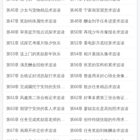
追读
第45章 少女与宠物精品求追读
第46章 宁家画室观赏求追读
第47章 奖励特殊属性求追读
第48章 酬金到手任务进度求追读
第49章 审美提升指点试探求追读
第50章 再现少年肖像报名求追读
第51章 试探艺考碟片除夕快乐
第52章 看电影月底结算求追读
第53章 送上门的奖励新年快乐
第54章 相片素描头像求追读
第55章 满意酬金回校求追读
第56章 班里的笑料积累求追读
第57章 合格证好消息敲打求追读
第58章 整蛊周末好心情全身像求
追读
第59章 完成嘱托宁安持的安排求
第60章 散步任务精品求追读
追读
第61章 风趣第二张合格证求追读
第62章 好事多磨第三张合格证求
追读
第63章 期望宁安持的客人求追读
第64章 廖姐实在是高拍照求追读
第65章 任务完成奖励苗老师的邀
第66章 创作特级技能的作用求追
请求追读
读
第67章 画廊开价定价求追读
第68章 任务奖励到账酬金求追读