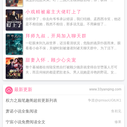
成盒的危急关头。叮，三国人生模拟器启动，你，获得一...
小戏精被雇主大佬盯上了
你怀孕了，你去向爷爷承认错误，我们结婚。孟西西冷笑，他还
是不相信她，既然不相信，那多说无益。不用麻烦了...
拜师九叔，开局加入聊天群
一眨眼来到九叔世界，还没看清状况，危险的诡异扑面而来。眼
看着小命不保，关键时刻被邀请到诸天聊天群中。为了活下...
甜妻入怀，顾少心尖宠
整个暮城都在传陆安然自打被顾少抛弃就变得自甘堕落人尽可
夫，而且伺候的都是肥肚老头。男人说她是冷艳的野花。女...
最新更新
www.33yanqing.com
权力之巅笔趣阁超前更新列表
争渡@qimiaoUGtUK1
萧诺小说全集阅读
鱼初见
宁宸小说免费阅读全文
修果