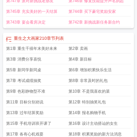
第747章 派对新挑战老朋友
第746章 修复技能提升声名鹊起
第745章 充实美好的一天结算
第744章 买下豪宅奖励安家
第743章 宴会看房决定
第742章 新挑战新任务新合约
重生之大画家210
章节列表
第1章 重生千禧年末美好未来
第2章 卖画
第3章 消费分享喜悦
第4章 新目标
第5章 新同学新同桌
第6章 增加积累快乐生活
第7章 考试成绩抽奖
第8章 非常及时的礼包
第9章 色彩静物型不准
第10章 不是我喜欢的菜
第11章 目标分别劝说
第12章 特别抽奖礼包
第13章 过年结算奖励
第14章 报名购物手机
第15章 手机培训班开课了
第16章 设计主动搭讪的女生
第17章 各有心机戏耍
第18章 积累奖励的新方法消息