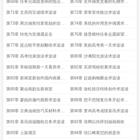
第69章 任务完成苗老师的指点求
第70章 意外抽奖贵重的礼物求追
追读
读
第71章 文房四宝成绩求追读
第72章 荣誉宣传路过求追读
第73章 两次抽奖结算奖励的尝试
第74章 系统的作用意外偶遇求追
求追读
读
第75章 转危为安偶遇反击
第76章 接受模特任务志愿探望求
追读
第77章 提点暗手奖励翻倍求追读
第78章 奖励高考第一天求追读
第79章 高考结束游泳求追读
第80章 沙滩阳光游泳求追读
第81章 草稿假期第一天看房求追
第82章 买房驾校积累求追读
读
第83章 新画室新创作国内画展求
第84章 赶超购物聚会求追读
追读
第85章 聚会闹剧去新画室
第86章 放松按压特殊创作求追读
第87章 廖姐的邀约观察求追读
第88章 想不想报复任务开起求追
读
第89章 古典油画技巧买材料求追
第90章 查询高考成绩喜讯求追读
读
第91章 喜讯祝福随机任务求追读
第92章 张网以待辞别福祸相依
第93章 上架感言
第94章 信口雌黄怼的就是你