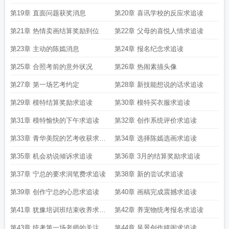
第19章 直面问题获奖消息
第20章 喜讯学校的反应求追读
第21章 热情卖画结算奖励到位
第22章 父母的喜悦人情求追读
第23章 主动的陈嫣消息
第24章 报名纪念求追读
第25章 合照考前的意外状况
第26章 热闹素描头像
第27章 第一场艺考约定
第28章 新技能想说的话求追读
第29章 模特结算奖励求追读
第30章 模特买衣服求追读
第31章 模特愉快的下午求追读
第32章 创作系统评价求追读
第33章 青华美院的艺考收获求追
第34章 选择陈嫣选画求追读
读
第35章 机会劝说倾诉求追读
第36章 3月的结算奖励求追读
第37章 宁总的要求润笔费求追读
第38章 新的尝试求追读
第39章 创作宁总的心思求追读
第40章 画稿完成震撼求追读
第41章 犹豫培训班结束收养求追
第42章 养宠物统考报名求追读
读
第43章 统考第一场老师的关注求
第44章 风景创作嬉闹求追读