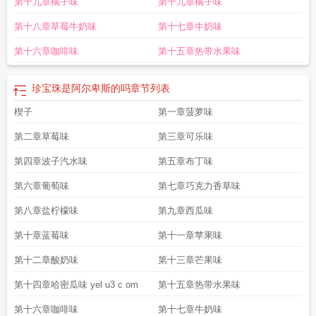
第十九章橘子味
第十九章橘子味
多少钱一个
珍宝珠吉祥物
珍宝珠棒棒糖代言人
西瓜珍宝珠
珍宝珠图片
珍宝珠
宝有限公司
珍宝珠是阿尔卑斯的吗
珍宝珠酸棒
珍宝珠贪酒
珍宝珠衣服
珍宝珠
第十八章草莓牛奶味
第十七章牛奶味
酸酸胶
珍宝珠是哪个国家的
珍宝珠干杯乐棒棒糖
珍宝珠棒棒糖
珍宝珠疯狂长
颈鹿酸条糖
珍宝珠迷你酸条
珍宝珠酸条糖是哪个品牌的
珍宝珠酸条是毒性的
第十六章咖啡味
第十五章热带水果味
吗
珍宝珠酸条糖
熊的珍宝珠
玉翠珠宝
珍宝珠by贪酒讲了什么
珍宝珠酸条多少
钱一个
珍宝珠酸条小孩能吃吗
珍宝珠酸条热量
珍宝珠by贪酒完结了吗
珍宝珠
珍宝珠是阿尔卑斯的吗
章节列表
的拼音
珍宝珠和真知棒哪个好吃
珍宝珠酸条对孩子有害吗
珍宝珠 贪酒
阿尔卑
斯珍宝珠
楔子
珍宝珠棒棒糖热量一根
珍宝珠泡泡糖
第一章菠萝味
珍珠翡翠
珍宝珠是什么
珍宝珠
广告视频
珍珠首饰
珍宝珠棒棒糖是哪个国家的
珍宝珠棒棒糖logo
珍宝珠疯舌
第二章草莓味
第三章可乐味
头哪里还有卖
珍宝珠是什么东西
珍宝珠疯舌头
珍宝珠干杯乐热带水果
真知棒
和珍宝珠
珍宝珠是哪个公司的
珍宝珠阿尔卑斯是一个公司吗
珍宝珠棒棒糖原料
第四章波子汽水味
第五章布丁味
是什么
珍宝珠棒棒糖1个多少钱
珍宝珠美乐迪棒棒糖还有一个特别的功能是什
第六章葡萄味
第七章巧克力香草味
么
珍宝珠官网
珍宝珠贪酒全文阅读
珍宝珠干杯乐
珍宝珠是什么品牌
珍宝珠酸
条糖一条多少钱
珍宝珠酸条市场价
珍宝珠棒棒糖配料表
珍宝珠糖果
珍宝珠酸
第八章盐柠檬味
第九章西瓜味
糖
珍宝珠美乐迪
酸甜糖珍宝珠
珍宝珠什么意思
珍宝珠和阿尔卑斯
珍宝珠和真
第十章蓝莓味
第十一章苹果味
知棒的区别
我的时令男友作者 西瓜珍宝珠
珍宝珠胜丸有什么的疗效可以缓解血
管硬化
珍宝珠是哪里的品牌
珍宝珠美乐笛
珍宝珠贪酒全文免费阅读
珍宝珠和
第十二章酸奶味
第十三章芒果味
阿尔卑斯什么关系
珍宝珠代言人
珍宝珠棒棒糖里面的泡泡糖能吞吗
珍宝珠棒棒
糖是阿尔卑斯吗
第十四章哈密瓜味 yel u3 c om
第十五章热带水果味
第十六章咖啡味
第十七章牛奶味