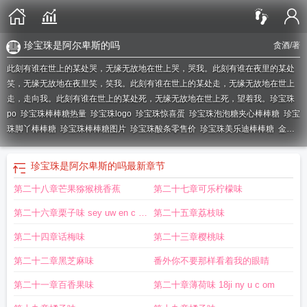
珍宝珠是阿尔卑斯的吗
贪酒
/著
此刻有谁在世上的某处哭，无缘无故地在世上哭，哭我。此刻有谁在夜里的某处
笑，无缘无故地在夜里笑，笑我。此刻有谁在世上的某处走，无缘无故地在世上
走，走向我。此刻有谁在世上的某处死，无缘无故地在世上死，望着我。
珍宝珠
po
珍宝珠棒棒糖热量
珍宝珠logo
珍宝珠惊喜蛋
珍宝珠泡泡糖夹心棒棒糖
珍宝
珠脚丫棒棒糖
珍宝珠棒棒糖图片
珍宝珠酸条零售价
珍宝珠美乐迪棒棒糖
金珠
珍珠
珍宝珠by贪酒
珍宝珠酸酸胶广告视频
珍宝珠酸条广告
珍宝珠拼音
珍宝珠
酸酸棒
珍宝珠 真知棒
珍宝珠肉丸棒棒糖
珍宝珠联名
天珠翡翠
珍宝珠棒棒糖
珍宝珠是阿尔卑斯的吗
最新章节
怎么拆
珍宝珠疯狂长颈鹿
珍宝珠棒棒糖广告
珍宝珠棒棒糖好吃吗
珍宝珠灰美
第二十八章芒果猕猴桃香蕉
第二十七章可乐柠檬味
瞳剪碎
珍宝珠酸条糖图片
翡翠珠宝
珍宝珠是名牌还是杂牌
珍宝珠糖球
珍宝珠
棒棒糖保质期
酸条糖珍宝珠
珍宝珠糖
珍宝珠饮料
珍宝珠酸条软糖
珍宝珠酸条
第二十六章栗子味 sey uw en c o
第二十五章荔枝味
图片
珍宝珠李克勤
珍宝珠汽水
珍宝珠棒棒糖有多少种口味
珍宝珠是阿尔卑斯
旗下的吗
m
珍宝珠软糖
珍宝珠和真知棒
珍宝珠英文
珍宝珠po笔趣阁
珍宝珠是阿
第二十四章话梅味
第二十三章樱桃味
尔卑斯旗下的产品吗
珍宝珠酸条配料表
珍宝珠酸甜糖一条多少钱
珍宝珠棒棒糖
第二十二章黑芝麻味
番外你不要那样看着我的眼睛
怎么样
珍宝珠迷你棒棒糖
珍宝珠系列美瞳
宝钻珠宝
珍宝珠酸条
珍宝珠公
司
珍宝珠棒棒糖保质期几个月
珍宝珠啤酒棒棒糖
珍宝珠酸条是哪个国家的
珍
第二十一章百香果味
第二十章薄荷味 18ji ny u c om
宝珠棒棒糖多少钱一个
珍宝珠奇胜丫丫
珍宝珠美乐笛棒棒糖
珍宝珠棒棒糖零售