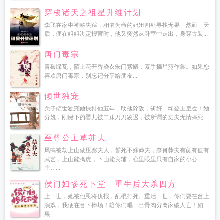
穿梭诸天之祖星升维计划
李飞在家中神秘失踪，相依为命的姐姐四处寻找无果。然而三天
后，便在姐姐决定报官时，他又突然从卧室中走出，身穿古装...
唐门毒宗
青砖绿瓦，陌上花开香染衣朱门紫殿，素手摘星霓作裳。如果您
喜欢唐门毒宗，别忘记分享给朋友...
倾世独宠
关于倾世独宠她扶持他五年，助他除敌，斩奸，终登上皇位！她
分娩，刚诞下的婴儿被二妹刀刀凌迟，被所谓的丈夫无情摔死...
至尊公主草莽夫
凤鸣被劫上山做压寨夫人，誓死不嫁莽夫，奈何莽夫有颜有值有
武艺，上山能擒虎，下山能良辅，心里眼里只有自家的小公
主…...
侯门妇惨死下堂，重生后大杀四方
上一世，她被他恩将仇报，乱棍打死。重活一世，你们要在台上
演戏，我便在台下捧场！陪你们唱一出骨肉分离家破人亡！如
果...