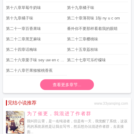
第十八章草莓牛奶味
第十九章橘子味
第十九章橘子味
第二十章薄荷味 18ji ny u c om
第二十一章百香果味
番外你不要那样看着我的眼睛
第二十二章黑芝麻味
第二十三章樱桃味
第二十四章话梅味
第二十五章荔枝味
第二十六章栗子味 sey uw en c o
第二十七章可乐柠檬味
m
第二十八章芒果猕猴桃香蕉
查看更多章节...
完结小说推荐
www.33yanqing.com
为了催更，我混进了作者群
我叫田云霄，是一名纯读者，但是有一天，我觉醒了系统，这该
死的系统居然是让我去写书，然后想办法混进作者群，去直接
面...