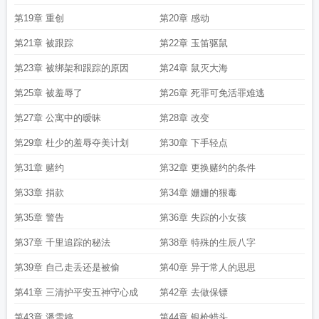
第19章 重创
第20章 感动
第21章 被跟踪
第22章 玉笛驱鼠
第23章 被绑架和跟踪的原因
第24章 鼠灭大海
第25章 被羞辱了
第26章 死罪可免活罪难逃
第27章 公寓中的暧昧
第28章 改变
第29章 杜少的羞辱夺美计划
第30章 下手轻点
第31章 赌约
第32章 更换赌约的条件
第33章 捐款
第34章 姗姗的狠毒
第35章 警告
第36章 失踪的小女孩
第37章 千里追踪的秘法
第38章 特殊的生辰八字
第39章 自己走丢还是被偷
第40章 异于常人的思思
第41章 三清护平安五神守心成
第42章 去做保镖
第43章 潘雪婷
第44章 银枪蜡头