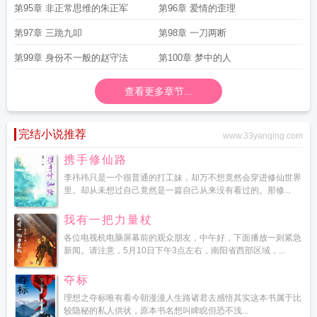
第95章 非正常思维的朱正军
第96章 爱情的歪理
第97章 三跪九叩
第98章 一刀两断
第99章 身份不一般的赵守法
第100章 梦中的人
查看更多章节...
完结小说推荐
www.33yanqing.com
携手修仙路
李祎祎只是一个很普通的打工妹，却万不想竟然会穿进修仙世界
里。却从未想过自己竟然是一篇自己从来没有看过的。那修...
我有一把力量杖
各位电视机电脑屏幕前的观众朋友，中午好，下面播放一则紧急
新闻。请注意，5月10日下午3点左右，南阳省西部区域，...
夺标
理想之夺标唯有看今朝漫漫人生路诸君去感悟其实这本书属于比
较隐秘的私人供状，原本书名想叫睥睨但恐不浅...