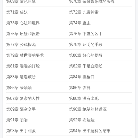
第69章 灰色巨鼠
第70章 帝豪娱乐城的头牌
第71章 猫妖
第72章 九霄神雷
第73章 心法和境界
第74章 蛊虫
第75章 质疑和反击
第76章 下蛊的凶手
第77章 公鸡报晓
第78章 证明的手段
第79章 林世顺的要求
第80章 好心的提醒
第81章 啪啪的打脸
第82章 千足血蜈蚣
第83章 遭遇威胁
第84章 撞枪口
第85章 绿油油
第86章 弥补
第87章 复杂的人性
第88章 没有出现
第89章 隔空交手
第90章 绝望的林道源
第91章 初吻
第92章 布娃娃
第93章 出手相救
第94章 出乎意料的结果