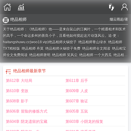
绝品相师
烟云雨起
/著
关于绝品相师：《绝品相师》他——是来自鼠山的江枫叶，一个精通相术和医术
的高手，一个命运多舛的善良小子，且看他如何搅起这片动荡风云。追-更：
haitangshuwu.cc(woo18.vip)
绝品相师火锅饺子
绝品相师青山绿水
绝品相师
TXT精校版
绝品相师 舟莫
绝品相师火锅饺子免费
绝品相师全文阅读
绝品相宝
师全文免费阅读
绝品相师唐明
绝品相师 笑风尘
绝品相师 一个大西瓜
绝品相师
火锅饺子
绝品相师秦宁白晓璇
绝品相师秦宁白晓璇免费阅读
绝品相师秦宁
绝
品相师庄重
绝品相师 烟云雨起
绝品相师全文免费阅读
绝品相师 九灯和善
绝品
绝品相师
最新章节
相师易天
绝品相师有声全集
绝品相师TXT
绝品相术师
绝品相师听书
绝品相师
第612章 大结局
第611章 后手
叶枫
绝品小相师
第610章 变故
第609章 人皮
第608章 影子
第607章 验证
第606章 冒险的修炼方式
第605章 五鼠
第604章 阴龙遗留的宝藏
第603章 小阴龙的报复