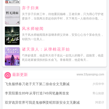
弃子归来
关于弃子归来三年，待他重回巅峰，王者归来，只为用心守护老
婆孩子，当我再次牵起你的手时，天下再无一人敢伤你分毫。...
风水师秘闻
关于风水师秘闻我本该继承师父衣钵，安安心心当个算命先生，
却因为一位美人...
诸天浪人：从弹棉花开始
巧奔妙逃里，他是和大侄子老幺一起找人的顺子。战狼里，他是
死后老家被强拆的队长俞飞。青春期里，他是每天...
最新更新
www.33yanqing.com
飞鱼服绣春刀老子天下第二徐命全文无删减
夕四华华
李景阳重生89年从零打造749局笔趣阁首发
青山如故
双穿诡异世界可我是鬼修啊姜昭郑新安全文无删减
阿星仔