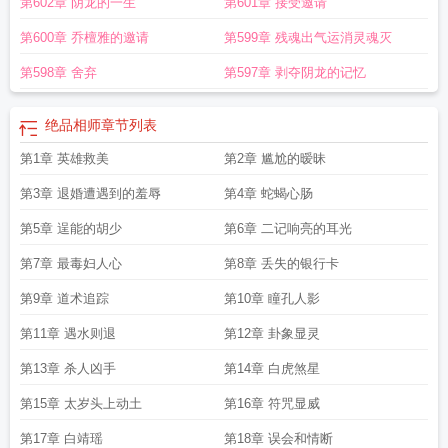
第602章 阴龙的一生
第601章 接受邀请
第600章 乔檀雅的邀请
第599章 残魂出气运消灵魂灭
第598章 舍弃
第597章 剥夺阴龙的记忆
绝品相师
章节列表
第1章 英雄救美
第2章 尴尬的暧昧
第3章 退婚遭遇到的羞辱
第4章 蛇蝎心肠
第5章 逞能的胡少
第6章 二记响亮的耳光
第7章 最毒妇人心
第8章 丢失的银行卡
第9章 道术追踪
第10章 瞳孔人影
第11章 遇水则退
第12章 卦象显灵
第13章 杀人凶手
第14章 白虎煞星
第15章 太岁头上动土
第16章 符咒显威
第17章 白靖瑶
第18章 误会和情断