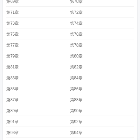
第69章
第70章
第71章
第72章
第73章
第74章
第75章
第76章
第77章
第78章
第79章
第80章
第81章
第82章
第83章
第84章
第85章
第86章
第87章
第88章
第89章
第90章
第91章
第92章
第93章
第94章