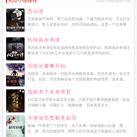
完结小说推荐
www.33yanqing.com
觅仙道
王侯将相宁有种，寒门亦自把仙修。千难万险皆不怕，万丈红尘
炼道心。世人皆道长生好，历经百劫始成仙。这是一个出身寒
门...
民间风水奇谭
民间风水奇谭是张自道的经典其他类型类作品，民间风水奇谭主
要讲述了2013年辽中水库的十几万死鱼塔湾街的百...
无限从饕餮开始
无限流，原创副本一代国术传奇黯然落幕，却意外成为一名太玄
行走。自此，齐宣穿梭在各个光怪陆离的奇妙世界，追求属...
我娇养了未来帝君
1V1双洁架空男主篇后世记载，大晋平南王黎津骁勇善战，征战
沙场数十载，开疆扩土，抵御外敌，后来更是令大...
大佬他负责貌美如花
榕城一中新来了个转学生，此人长着一张标准的小白脸，瘦，
白，帅，而且性格软弱，用旁人的话来说是个能激起人保护欲...