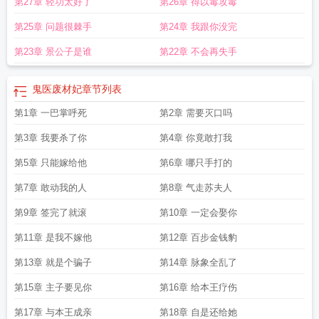
第27章 轻功太好了
第26章 得以毒攻毒
第25章 问题很棘手
第24章 我跟你没完
第23章 景公子是谁
第22章 不会再失手
鬼医废材妃
章节列表
第1章 一巴掌呼死
第2章 需要灭口吗
第3章 我要杀了你
第4章 你竟敢打我
第5章 只能嫁给他
第6章 哪只手打的
第7章 敢动我的人
第8章 气走苏夫人
第9章 签完了就滚
第10章 一定会娶你
第11章 是我不嫁他
第12章 百步金钱豹
第13章 就是个骗子
第14章 脉象全乱了
第15章 主子要见你
第16章 给本王疗伤
第17章 与本王成亲
第18章 自是还给她