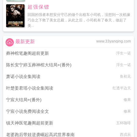
超强保镖
回国的强者本想安分守己的做个出租车小司机，没想到一次机缘
巧合之下救了美女总裁，从此之后，小司机有了春天，做起了
美...
最新更新
www.33yanqing.com
葬神棺笔趣阁超前更新
浮生一诺
陈长安宁婷玉葬神棺大结局+(番外)
浮生一诺
萧诺小说全集阅读
鱼初见
叶楚姜君瑶小说全集阅读
红透半边天
宁宸大结局+(番外)
修果
宁宸小说免费阅读全文
修果
镇天神医笔趣阁超前更新
五杯咖啡
老婆跑后带娃逆袭崛起高武世界泰南
西戌辰