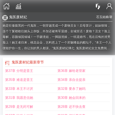
鬼医废材妃
芯玉姑娘
/著
她是狂傲腹黑的一代鬼医，一朝穿越竟成一个废物丑女！后母算计，姐妹狠辣，
连个丫鬟都敢往她头上倒饭，外加还被将军退婚，全城笑话！废物？丑女？脸上
毒解，容颜倾国倾城！一手砸渣姐，一脚踹渣娘，一纸退婚书，甩在后悔的渣男
脸上！她王者归来，桃花朵朵，岂料惹上了一个邪魅嗜血的醋坛子。“本王一个人
便能护你一生，你让别的男人都滚。”
鬼医废材妃璃七
鬼医废材妃全文免费阅读
完整版
鬼医废材妃
最新章节
第37章 分明是晋王
第36章 嫁给老管家
第35章 难道是晋王
第34章 亲自去提亲
第33章 本王不讨厌
第32章 要杀了她吗
第31章 我愿意信她
第30章 她会回来的
第29章 是无药可解
第28章 还不快去查