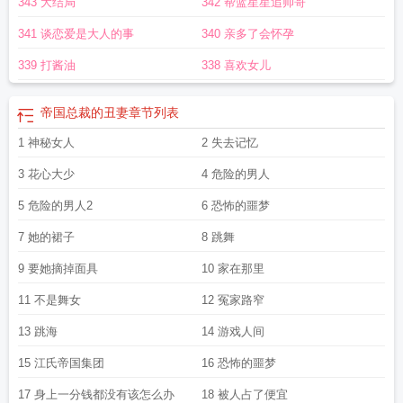
343 大结局
342 帮蓝星星追帅哥
341 谈恋爱是大人的事
340 亲多了会怀孕
339 打酱油
338 喜欢女儿
帝国总裁的丑妻
章节列表
1 神秘女人
2 失去记忆
3 花心大少
4 危险的男人
5 危险的男人2
6 恐怖的噩梦
7 她的裙子
8 跳舞
9 要她摘掉面具
10 家在那里
11 不是舞女
12 冤家路窄
13 跳海
14 游戏人间
15 江氏帝国集团
16 恐怖的噩梦
17 身上一分钱都没有该怎么办
18 被人占了便宜