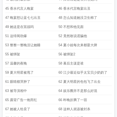
45 香水代言人晚宴
46 香水代言晚宴出丑
47 晚宴想让蓝七七出丑
48 怎么知道她没卫生棉了
49 她这是在宣战吗
50 不想和他见面
51 这绯闻劲爆
52 竟然敢说谎骗他
53 整整一整晚没让她睡
54 夏小姐每次来都耍大牌
55 被绑架
56 被绑架2
57 温馨的夜晚
58 幕后主谋是谁
59 夏大明星被甩了
60 江少最近似乎太宝贝少奶奶了
61 眼睛都哭肿了
62 夏大明星的包包飞了出去
63 被导演相中
64 娱乐圈并不是那么好混
65 露背广告一炮而红
66 昨晚折腾了一宿
67 她被人给卖了
68 这种人就该被封杀