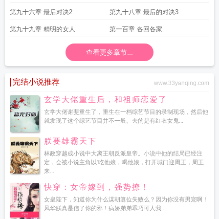
第九十六章 最后对决2
第九十八章 最后的对决3
第九十九章 精明的女人
第一百章 各回各家
查看更多章节...
完结小说推荐
www.33yanqing.com
玄学大佬重生后，和祖师恋爱了
玄学大佬谢斐重生了，重生在一档综艺节目的录制现场，然后他
就发现了这个综艺节目并不一般。去的是有红衣女鬼...
朕要雄霸天下
林政穿越成小说中大离王朝反派皇帝。小说中他的结局已经注
定，会被小说主角以‘吃他娘，喝他娘，打开城门迎周王，周王
来...
快穿：女帝嫁到，强势撩！
女皇陛下，知道你为什么谋朝篡位失败么？因为你没有男宠啊！
风华朕真是信了你的邪！病娇弟弟乖巧可人我...