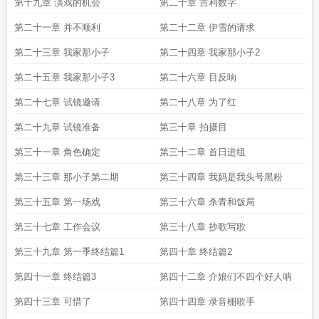
第十九章 演戏的机会
第二十章 吉利数字
第二十一章 并不顺利
第二十二章 伊雪的请求
第二十三章 我家那小子
第二十四章 我家那小子2
第二十五章 我家那小子3
第二十六章 目反响
第二十七章 试镜邀请
第二十八章 为了红
第二十九章 试镜准备
第三十章 拍摄目
第三十一章 角色确定
第三十二章 首日进组
第三十三章 那小子第二期
第三十四章 我妈是我头号黑粉
第三十五章 第一场戏
第三十六章 杀青和饭局
第三十七章 工作会议
第三十八章 抄歌写歌
第三十九章 第一季终结篇1
第四十章 终结篇2
第四十一章 终结篇3
第四十二章 介娘们不四个好人呐
第四十三章 可惜了
第四十四章 录音棚歌手