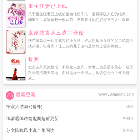
重生狂妻已上线
关于重生狂妻已上线前世她信错了人，落得家破人亡的结局，一
朝重生，废物草包一改从前，发誓要让他们好好尝尝人生艰难...
发家致富从三岁半开始
扶弟魔苟琪一朝穿成古代小女娃，谁承想这小女娃的父亲也是个
扶弟魔。祖母为了让三叔的儿子读书居然想让父亲将她...
救赎
丈夫在外风流快活，不顾家人生死，对妻儿也是漠不关心，成天
跟些混混花天酒地。面对这样一个男人，她该怎么办？何去何
从...
最新更新
www.33yanqing.com
宁宸大结局+(番外)
修果
鸿蒙霸体诀笔趣阁超前更新
鱼初见
苏文陆晚风小说全集阅读
苍月夜