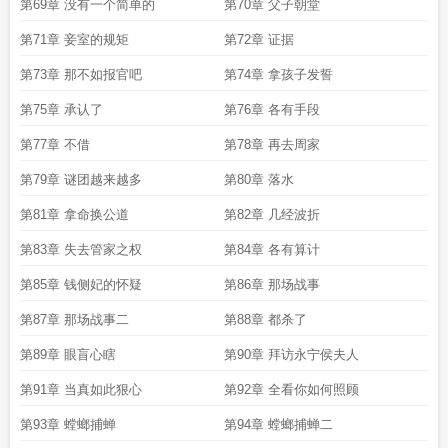
第69章 没有一个简单的
第70章 父子朝堂
第71章 妾室的规矩
第72章 证据
第73章 那不如报官吧
第74章 拿孩子发誓
第75章 承认了
第76章 各有手段
第77章 不借
第78章 再去周家
第79章 谜团越来越多
第80章 落水
第81章 拿命换公道
第82章 几经波折
第83章 失去管家之权
第84章 各有算计
第85章 钱侧妃的怀疑
第86章 那场战事
第87章 那场战事二
第88章 都杀了
第89章 眼盲心瞎
第90章 拜访永宁侯夫人
第91章 当真如此狠心
第92章 全看你如何照顾
第93章 螳螂捕蝉
第94章 螳螂捕蝉二