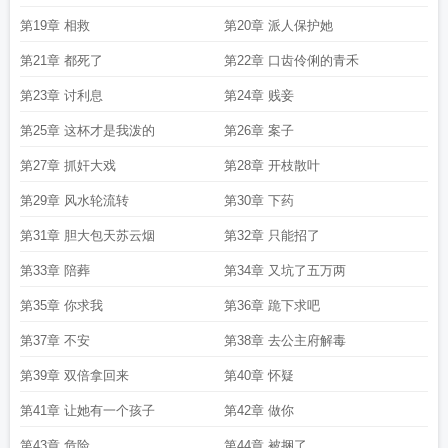
第19章 相救
第20章 派人保护她
第21章 都死了
第22章 口齿伶俐的青禾
第23章 讨利息
第24章 贱妾
第25章 这杯才是我泼的
第26章 案子
第27章 抓奸大戏
第28章 开枝散叶
第29章 风水轮流转
第30章 下药
第31章 胆大包天苏云烟
第32章 只能招了
第33章 陪葬
第34章 又坑了五万两
第35章 你求我
第36章 跪下求吧
第37章 不安
第38章 去公主府解毒
第39章 双倍拿回来
第40章 怀疑
第41章 让她有一个孩子
第42章 做你
第43章 危险
第44章 被捆了