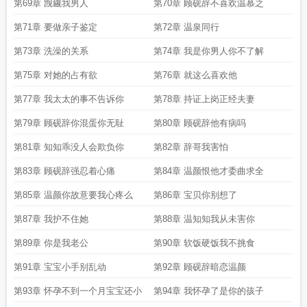
第69章 觊觎我男人
第70章 顾砚辞不喜欢温慕之
第71章 要做亲子鉴定
第72章 温泉同行
第73章 洗澡的关系
第74章 我是你男人你不了解
第75章 对她的占有欲
第76章 就这么喜欢他
第77章 我太太的事不告诉你
第78章 持证上岗正经夫妻
第79章 顾砚辞你混蛋你无耻
第80章 顾砚辞他有病吗
第81章 知知乖没人会欺负你
第82章 辞哥我害怕
第83章 顾砚辞强忍着心痛
第84章 温颜恨他才委曲求全
第85章 温颜你故意要我心疼么
第86章 宝贝你别想了
第87章 我护不住她
第88章 温知知我从未害你
第89章 你是我老公
第90章 软饭硬饭我不挑食
第91章 宝宝小手别乱动
第92章 顾砚辞暗恋温颜
第93章 怀孕不到一个月宝宝还小
第94章 我怀孕了是你的孩子