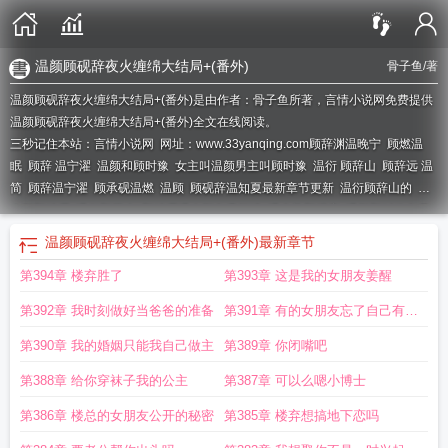
温颜顾砚辞夜火缠绵大结局+(番外)
骨子鱼
/著
温颜顾砚辞夜火缠绵大结局+(番外)是由作者：骨子鱼所著，言情小说网免费提供
温颜顾砚辞夜火缠绵大结局+(番外)全文在线阅读。
三秒记住本站：言情小说网 网址：www.33yanqing.com
顾辞渊温晚宁
顾燃温
眠
顾辞 温宁濯
温颜和顾时豫
女主叫温颜男主叫顾时豫
温衍 顾辞山
顾辞远 温
简
顾辞温宁濯
顾承砚温燃
温顾
顾砚辞温知夏最新章节更新
温衍顾辞山的
温
夕颜顾峙琛
温衍顾辞山
顾峙琛温夕颜免费阅读
温冉染顾煜宸
温颜顾时豫免费
阅读
温火顾怜
温颜的全部
顾承砚温燃全文免费阅读
温眠顾燃全文免费阅读
顾
温颜顾砚辞夜火缠绵大结局+(番外)
最新章节
辞温简
温颜顾启枫完结免费
顾辞温宁
顾砚辞温颜温慕之大结局
顾砚温瑶全文
第394章 楼弃胜了
第393章 这是我的女朋友姜醒
免费正版阅读
温眠顾燃
顾辞温宁濯免费阅读
顾燃 温眠
顾砚辞温阮
第392章 我时刻做好当爸爸的准备
第391章 有的女朋友忘了自己有对
象
第390章 我的婚姻只能我自己做主
第389章 你闭嘴吧
第388章 给你穿袜子我的公主
第387章 可以么嗯小博士
第386章 楼总的女朋友公开的秘密
第385章 楼弃想搞地下恋吗