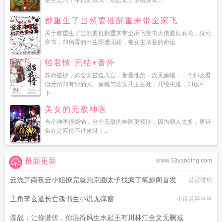
重生之八十年代新农民，别忘记分享给朋友...
都重生了当然要推翻重来带全家飞
关于都重生了当然要推翻重来带全家飞穿书大佬夏侯莳花，身死
穿书，却倒霉的出生即遭溺毙，被女主顶替的命运...
独君情 完结+番外
苏府被抄，苏念安被迫入宫，那是他第一次见秦曦，一个那么看
似无情却有情的人。秦曦与念安共度生死，共经患难，却放不
下...
美女的无敌神医
当个神医很烦恼，当个无敌的神医更烦恼，因为病人太多，唐钰
实在是应付不过来呀！...
最新更新
www.33yanqing.com
云浅萧南夜云小姐撩完就跑京圈太子找疯了笔趣阁首发
瑟瑟微然
主角李玄道长亡魂书生小说无弹窗
小说灵异当当
谍战：让你潜伏，你混得风生水起王有川林江全文无删减