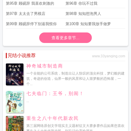
第95章 顾砚辞 我喜欢刺激的
第96章 你玩不过我
第97章 太太去了男模店
第98章 知知想泡男人
第99章 顾砚辞停下别逼我恨你
第100章 知知要我放手做梦
查看更多章节...
完结小说推荐
www.33yanqing.com
神奇城市制造商
一个全能的公司系统，制造出让人惊叹的顶尖科技，梦幻般的建
筑，奇迹的创造，仙界一般的风景和让人噩梦般的恐怖屋，一
个...
七夫临门：王爷，别闹！
...
重生之八十年代新农民
第三届网络原创文学现实主义题材征文大赛参赛作品如果您喜欢