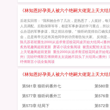
《林知恩好孕美人被六个绝嗣大佬宠上天大结局+
后老实回答： “我和她合作了几次，是熟悉了，人挺好，每
人员调配、后勤保障等等，都是军事参谋的学习重点，所以
么合适的军事参谋，我之前比你惨。” 狼听屿觉得自己确实
会，总是将帝元还有其他同学的功劳都告知大家。 反倒是...
陈凡苏若初重生2000从追求青涩校花同桌开始大结局+(番外
炙热笔趣阁超前更新
萧诺小说全集阅读
被贵妃配给太监当
上天笔趣阁超前更新
重生2000从追求青涩校花同桌开始
外)
沈轻纾傅斯言傅律师太太说她不回头了大结局+(番外)
纾傅斯言小说全集阅读
《林知恩好孕美人被六个绝嗣大佬宠上天大结局
第581章 狼听屿番外七
第580
第577章 狼听屿番外三
第576
第573章 结局下
第572章