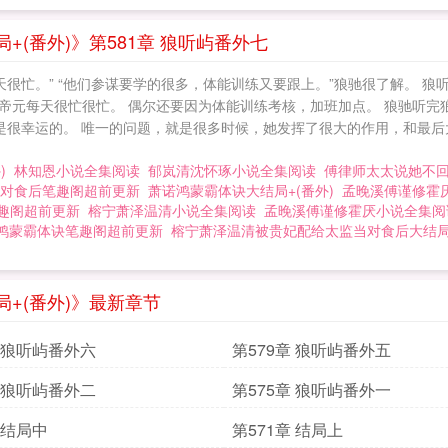
(番外)》第581章 狼听屿番外七
天很忙。” “他们参谋要学的很多，体能训练又要跟上。”狼驰很了解。 
帝元每天很忙很忙。 偶尔还要因为体能训练考核，加班加点。 狼驰听完
是很幸运的。 唯一的问题，就是很多时候，她发挥了很大的作用，和最后
)
林知恩小说全集阅读
郁岚清沈怀琢小说全集阅读
傅律师太太说她不
对食后笔趣阁超前更新
萧诺鸿蒙霸体诀大结局+(番外)
孟晚溪傅谨修霍厌
笔趣阁超前更新
榕宁萧泽温清小说全集阅读
孟晚溪傅谨修霍厌小说全集阅
鸿蒙霸体诀笔趣阁超前更新
榕宁萧泽温清被贵妃配给太监当对食后大结局+
+(番外)》最新章节
章 狼听屿番外六
第579章 狼听屿番外五
章 狼听屿番外二
第575章 狼听屿番外一
 结局中
第571章 结局上