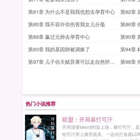
第81章 为什么不是我我也想去孕育中心
第82章
第85章 我不容许你伤害我女儿分毫
第86章
第89章 赢过元帅去孕育中心
第90章
第93章 我的基因卵被调换了
第94章
第97章 儿子你天赋异禀可以走自然怀孕
第98章
这条路
热门小说推荐
联盟：开局暴打可汗
开局顶替sword剑皇上场，暴打可汗，
给可汗带上痛苦面具。一边吊打各路LC