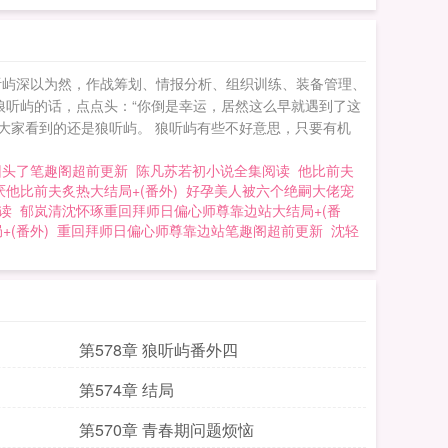
狼听屿深以为然，作战筹划、情报分析、组织训练、装备管理、
狼听屿的话，点点头：“你倒是幸运，居然这么早就遇到了这
大家看到的还是狼听屿。 狼听屿有些不好意思，只要有机
回头了笔趣阁超前更新
陈凡苏若初小说全集阅读
他比前夫
他比前夫炙热大结局+(番外)
好孕美人被六个绝嗣大佬宠
读
郁岚清沈怀琢重回拜师日偏心师尊靠边站大结局+(番
(番外)
重回拜师日偏心师尊靠边站笔趣阁超前更新
沈轻
第578章 狼听屿番外四
第574章 结局
第570章 青春期问题烦恼