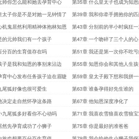
动
 元帅你怎么能和她去孕育中心
第35章 什么皇太子也成为知
 皇太子你是不是对她一见钟情了
第39章 我和你牵手拥抱你的
吃醋打我吧
 心机鬼居然利用精神体抱林知恩
第43章 分别前的半小时疯狂一
 是的元帅我们有一个孩子
第47章 一个吻碎了三个人的心
 百分百的生育值存在吗
第51章 我还是第一次你不吃亏
 孩子是我和知恩的事别来沾边
第55章 知恩你会和其他人生
 孕育中心发布任务孩子迫在眉睫
第59章 皇太子殿下想和我拼
吗
 九尾狐好像也很可爱生
第63章 谁备孕得好先生谁的
 他决定走自然怀孕这条路
第67章 他知恩深度净化了
 小九尾狐多好看你不心动吗
第71章 我喜欢雪狼喜欢雪狼
 居然先孕育成功了小狮子
第75章 你是最好的准爸爸
 虫族也想要百分百生育值
第79章 我会给他生小狮子我保