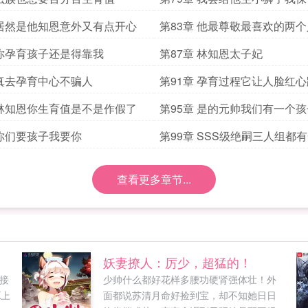
 居然是他知恩意外又有点开心
第83章 他最尊敬最喜欢的两
贝
 你孕育孩子还是得靠我
第87章 林知恩太子妃
 真去孕育中心不骗人
第91章 孕育过程它让人脸红心
 林知恩你生育值是不是作假了
第95章 是的元帅我们有一个
 你们要孩子我要你
第99章 SSS级绝嗣三人组都
查看更多章节...
妖妻撩人：厉少，超猛的！
直接
少帅什么都好花样多腰功硬肾强体壮！外
K上
面都说苏清月命好捡到宝，却不知她日日