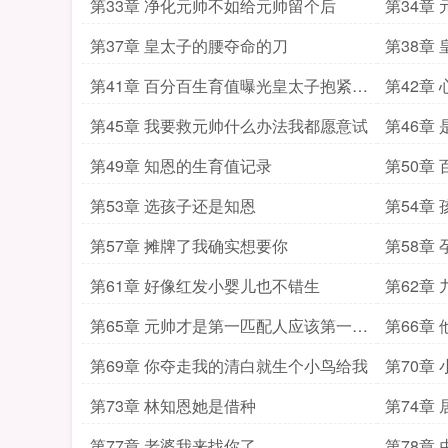
补补
言而喻
第33章 净化元帅不如给元帅留个后
第34章
第37章 皇太子的腰夺命的刀
第38章
第41章 百分百生育值曝光皇太子抱紧林
第42章
知恩
第45章 我要救元帅什么办法我都愿意试
第46章
第49章 知恩的生育值记录
第50章
第53章 选孩子还是知恩
第54章
第57章 摊牌了我确实想要你
第58章
第61章 好像红发小婴儿也不错生
第62章
第65章 元帅才是第一匹配人应该第一个
第66章
生
第69章 你夺走我的清白就生个小鸟给我
第70章
第73章 林知恩她是借种
第74章
第77章 老婆我来找你了
第78章