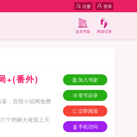
注册
登录
会员书架
阅读记录
+(番外)
加入书架
章节目录
所著，言情小说网免费
立即阅读
手机访问