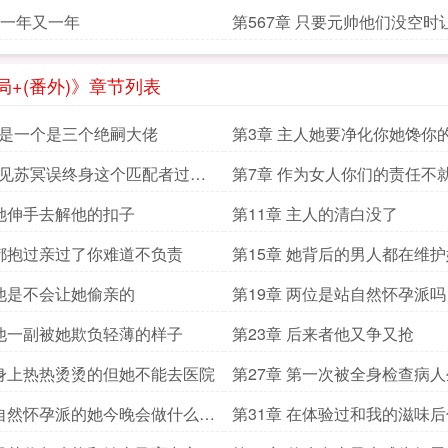
章 一年又一年
第567章 只要元帅他们没空时
就好
+(番外)》章节列表
不是一个是三个绝嗣大佬
第3章 主人她要净化你她馋你
一见苏冥误终身这个匹配者过于
第7章 作为女人你们的责任不
 她伸手去解他的扣子
第11章 主人的清白没了
 都抱过亲过了你难道不负责
第15章 她背后的男人都在维护
 他是不会让她偷亲的
第19章 两位是站自然怀孕派吗
 他一副被她欺负轻薄的样子
第23章 后来者他又争又抢
 身上热热烫烫的但她不能去医院
第27章 第一次被全身检查病
 自然怀孕派的她今晚会做什么不
第31章 在体验过和我的滋味