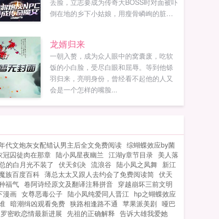
丢脸，立志要成为传奇大BOSS时对面被吓
倒在地的乡下小姑娘，用瘦骨嶙峋的脏兮
兮小手，颤颤巍巍地摸了摸他奶里奶气的
小狼头。行吧！没能转生成人不说，还稀
龙婿归来
里糊涂成为了别人的召唤兽。但这点挫折
一朝入赘，成为众人眼中的窝囊废，吃软
可难不倒前世被称为神级陪玩的廖子轩。
饭的小白脸，受尽白眼和屈辱。等到他铩
于是许多年后在游戏内，多出了一位永夜
羽归来，亮明身份，曾经看不起他的人又
女王，灭世的恐怖魔女，元素神教圣巫
会是一个怎样的嘴脸...
女，堕渊要塞司令长，成为令各大势力与
国家心惊胆颤的神秘存在。在游戏外，多
出了一位被无数玩家视为传奇角色，贯穿
每个版本的剧情主线，令无数死宅夜不能
寐，狂热爱慕的超人气女神而这一切一切
年代文炮灰女配错认男主后全文免费阅读
综蝴蝶效应by菌
的背后，廖子轩欣慰的收起了耕耘的锄
衣冠囚徒肉在那章
陆小凤星夜幽兰
江湖y章节目录
美人落
头。瞧见没，从当初傻里傻气的小村女，
总的白月光不装了
伏天剑决
流浪谷
陆小凤之凤舞
新江
再到现在这颗水灵灵的超级大白菜老子养
魔族百度百科
薄总太太又跟人去约会了免费阅读简
伏天
的！如果您喜欢我将炮灰NPC养成传奇魔
种福气
卷阿诗经原文及翻译注释拼音
穿越崩坏三前文明
女，别忘记分享给朋友...
下漫画
女尊恶毒公子
陆小凤纯爱同人晋江
hp之蝴蝶效应
谁
暗潮缉凶观看免费
狭路相逢路不通
苹果派美剧
哑巴
罗密欧恋情最新进展
先祖的正确解释
告诉大雄我爱她