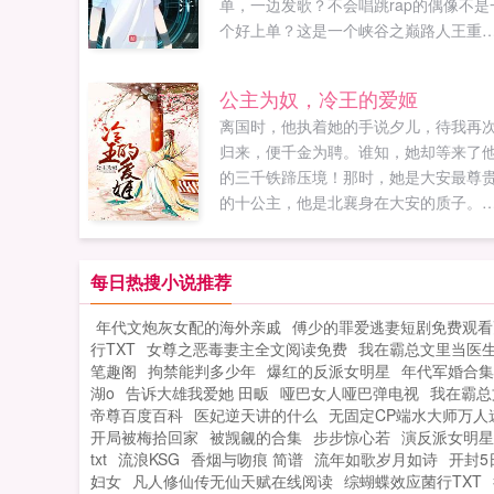
单，一边发歌？不会唱跳rap的偶像不是
个好上单？这是一个峡谷之巅路人王重
到LOL职业赛场打职业的故事，梦的起
LCK，但梦的终点在LPL。天不生我林灿
公主为奴，冷王的爱姬
宇，LCK上单万古如长夜。如果您喜欢
离国时，他执着她的手说夕儿，待我再
开局暴打可汗，别忘记分享给朋友...
归来，便千金为聘。谁知，她却等来了
的三千铁蹄压境！那时，她是大安最尊
的十公主，他是北襄身在大安的质子。
说你若求我，我便放了你。...
每日热搜小说推荐
年代文炮灰女配的海外亲戚
傅少的罪爱逃妻短剧免费观看
行TXT
女尊之恶毒妻主全文阅读免费
我在霸总文里当医生
笔趣阁
拘禁能判多少年
爆红的反派女明星
年代军婚合集
湖o
告诉大雄我爱她 田畈
哑巴女人哑巴弹电视
我在霸总
帝尊百度百科
医妃逆天讲的什么
无固定CP端水大师万人
开局被梅拾回家
被觊觎的合集
步步惊心若
演反派女明星
txt
流浪KSG
香烟与吻痕 简谱
流年如歌岁月如诗
开封5
妇女
凡人修仙传无仙天赋在线阅读
综蝴蝶效应菌行TXT