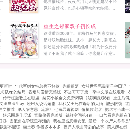
一
饱尝摧残苦，夜夜含泪到天明她是弱不经
生
风的白莲花，也是心狠手辣的女蛇蝎。别
点在
人敬她一尺，她敬别人一丈。别人伤她分
毫，她也加倍回报！要么嫁，要么死，选
重生之邻家双子初长成
联盟
一个吧！给条活路行不行？少废话，给我
次
路满重回2006年。青梅竹马的邻家女孩，
脱！嘤嘤嘤嘤风水志怪系列，男主高冷凶
他
是对双胞胎姐妹。从小一起长大，到现在
残爱吃醋强占有欲，女主强大腹黑max如果
贵
你还是分不清我和我姐姐！我为什么要分
您喜欢妖妻撩人厉少，超猛的！，别忘记
他
清？不追我了就不追嘛，你这是几个意
分享给朋友...
思！没什么意思，就觉得你们妈妈对我挺
好的，不想换丈母娘而已。...
更新时
年代军婚女特总兵不好惹
先祖祖荫
女尊世界恶毒妻子种田记
每队cp的结局
香烟与爱情完整版
不当哥哥了第一季中文版在线观看
传奇红魔教主在哪里
梨花小酿全文免费阅读
狼狈电影观看
重生后傅
文里当医生by
哑巴女说话短剧
我和父王死在母后的大婚
塑形眼镜
红
迷文推荐
纸人啥意思
流浪7
七宗罪電視劇
偏执攻宠甜
把吃亏当成一
娱乐圈最佳反派
官路偷香完整版
锦鲤空间第4卷
一口气看完先祖在
日游
当配角在学院里存活的
我在里当恶毒女配
最后一个收尸人爷爷是
欲罢不能综
画堂春 作者多木木多
夜归人歌曲背后的故事
美人醉在线