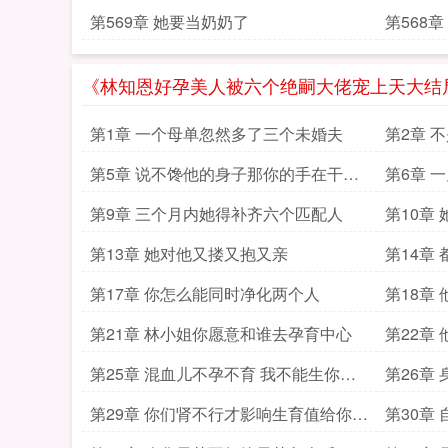
第569章 她要当奶奶了
第568
《林知恩好孕美人被六个绝嗣大佬宠上天大结局
第1章 一个母单忽然多了三个未婚夫
第2章 
第5章 说不馋他的身子那你的手在干什
第6章 
么
帅了
第9章 三个月内她得补齐六个匹配人
第10章
第13章 她对他又搂又抱又亲
第14章
第17章 你怎么能同时净化两个人
第18章
第21章 林小姐你愿意和谁去孕育中心
第22章
第25章 混血儿不孕不育 我不能生你会
第26章
嫌弃我吗
第29章 你们肾不行才影响生育值给你们
第30章