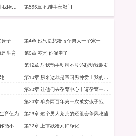
让我陪你
第566章 孔维半夜敲门
的身子
第4章 她只是想给每个男人一个家一个
孩子
就是生育
第8章 苏冥 你漏电了
第12章 对我动手动脚不算还想动我朋友
她
第16章 原来这就是帝国男神爱上我的滋
味
第20章 让他们去孕育中心申请孕育一个
孩子
第24章 单身两百年第一次被女孩子抱
人生育值为
第28章 这个男人茶茶的还很会争风吃醋
后你能不心
第32章 上前线给元帅净化