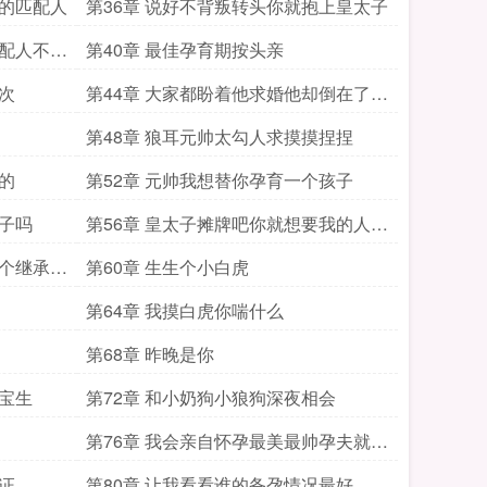
恩的匹配人
第36章 说好不背叛转头你就抱上皇太子
匹配人不会
第40章 最佳孕育期按头亲
次
第44章 大家都盼着他求婚他却倒在了前
线
第48章 狼耳元帅太勾人求摸摸捏捏
的
第52章 元帅我想替你孕育一个孩子
孩子吗
第56章 皇太子摊牌吧你就想要我的人还
是
一个继承人
第60章 生生个小白虎
第64章 我摸白虎你喘什么
第68章 昨晚是你
宝宝生
第72章 和小奶狗小狼狗深夜相会
第76章 我会亲自怀孕最美最帅孕夫就是
我
证
第80章 让我看看谁的备孕情况最好