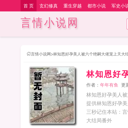
首 页
玄幻修真
重生穿越
都市小说
军史小
言情小说网
言情小说网
>
林知恩好孕美人被六个绝嗣大佬宠上天大结局
林知恩好孕
作者：
年年有鱼
更新
林知恩好孕美人被
提供林知恩好孕美
三秒记住本站：言情小说网 网址：
大结局番外