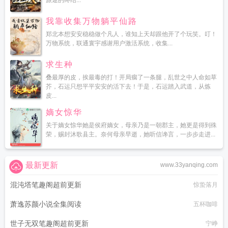
旅途的终结...
我靠收集万物躺平仙路
郑北本想安安稳稳做个凡人，谁知上天却跟他开了个玩笑。叮！
万物系统，联通寰宇感谢用户激活系统，收集...
求生种
叠最厚的皮，挨最毒的打！开局瘸了一条腿，乱世之中人命如草
芥，石运只想平平安安的活下去！于是，石运踏入武道，从炼
皮...
嫡女惊华
关于嫡女惊华她是侯府嫡女，母亲乃是一朝郡主，她更是得到殊
荣，赐封沐歌县主。奈何母亲早逝，她听信谗言，一步步走进...
最新更新
www.33yanqing.com
混沌塔笔趣阁超前更新
惊蛰落月
萧逸苏颜小说全集阅读
五杯咖啡
世子无双笔趣阁超前更新
宁峥