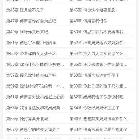
第45章 江月兰不见了
第46章 傅少沈小姐要见您
第47章 傅斯言你好自为之吧
第48章 傅斯言我恨你
第49章 阿纾你哭出来吧
第50章 傅思宇以后不要再叫我妈
妈
第51章 傅思宇不能用他的血
第52章 小初妈妈这么好妈妈你不
可以凶她
第53章 带着你的女人孩子滚
第54章 撞入男人结实宽厚的怀抱
里
第55章 你为什么不能跟小初妈妈
第56章 还没领离婚证你还是傅太
一样
太
第57章 撞见沈轻纾去妇产科
第58章 傅斯言知道她怀孕了
第59章 沈轻纾你不该给我一个交
第60章 你肚子里的孩子只能跟我
代吗
姓
第61章 傅斯言对沈小姐挺上心的
第62章 妈妈我错了你原谅我吧
第63章 我爸爸还没和我妈妈离婚
第64章 你轻纾妈妈怀宝宝了
呢
第65章 她打算离开北城
第66章 爸爸其实妈妈挺喜欢你的
第67章 傅思宇的转变太诡异了
第68章 傅斯言看见温景熙抱她了