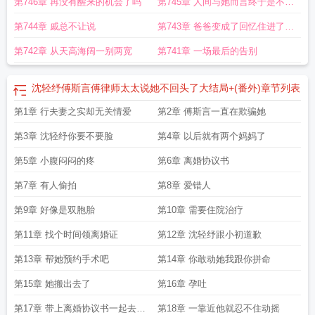
第746章 再没有醒来的机会了吗
第745章 人间与她而言终于是不折
不扣的地狱了
第744章 戚总不让说
第743章 爸爸变成了回忆住进了他
们小小的脑袋里
第742章 从天高海阔一别两宽
第741章 一场最后的告别
沈轻纾傅斯言傅律师太太说她不回头了大结局+(番外)
章节列表
第1章 行夫妻之实却无关情爱
第2章 傅斯言一直在欺骗她
第3章 沈轻纾你要不要脸
第4章 以后就有两个妈妈了
第5章 小腹闷闷的疼
第6章 离婚协议书
第7章 有人偷拍
第8章 爱错人
第9章 好像是双胞胎
第10章 需要住院治疗
第11章 找个时间领离婚证
第12章 沈轻纾跟小初道歉
第13章 帮她预约手术吧
第14章 你敢动她我跟你拼命
第15章 她搬出去了
第16章 孕吐
第17章 带上离婚协议书一起去民
第18章 一靠近他就忍不住动摇