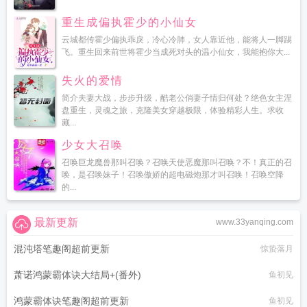
重生成偏执霍少的小仙女
云城都传霍少偏执乖戾，冷心冷肺，女人靠近他，能将人一脚踢
飞。重生回来前世将霍少当成死对头的温小仙女，我能抱你大...
失火的爱情
简介夫妻大战，步步升级，酷老公俏妻子情归何处？绝色女主涅
盘重生，灵魂之旅，克隆美女穿越极限，体验精彩人生。求收
藏...
少女大召唤
召唤巨龙魔兽那叫召唤？召唤天使恶魔那叫召唤？不！真正的召
唤，是召唤妹子！召唤傲娇的超电磁炮那才叫召唤！召唤空降
的...
最新更新
www.33yanqing.com
混沌塔笔趣阁超前更新
惊蛰落月
萧诺鸿蒙霸体诀大结局+(番外)
鱼初见
鸿蒙霸体诀笔趣阁超前更新
鱼初见