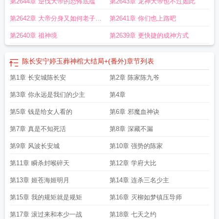
第2644章 逆伐大帝的恐怖底蕴
第2643章 龙神大帝也不过如此
第2642章 大帝分身又如何老子一
第2641章 你们也上路吧
样干死你
第2640章 祖神境
第2639章 更快捷的成神方式
陈长安宁婷玉葬神棺大结局+(番外)
章节列表
第1章 长安城陈长安
第2章 陈家陈九爷
第3章 你永远是我们的少主
第4章
第5章 钱是给女人看的
第6章 邪魔血神诀
第7章 真是不知死活
第8章 深藏不漏
第9章 风波长安城
第10章 强势的陈家
第11章 瞬杀封喉碎天
第12章 学府大比
第13章 姬苍海姬明月
第14章 连杀三名少主
第15章 我的规矩就是规矩
第16章 灭柳如梦镇压导师
第17章 滚过来和本少一战
第18章 七天之约