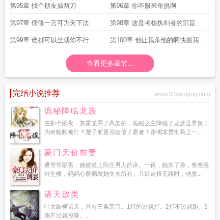
第95章 找个朋友插两刀
第96章 你不服来单挑啊
第97章 儒修一言可为天下法
第98章 这是考核执剑者的宗旨
第99章 谁都可以坐就你不行
第100章 他让我杀他的啊快赔我精
神损失费
查看更多章节...
完结小说推荐
www.33yanqing.com
诡秘降临龙族
在那个雨夜，灰雾笼罩了高架桥，诡秘之主降临了龙族世界奥丁
为何频频被打？楚子航是否改信了愚者？路明非贯彻苟之一...
豪门天价前妻
遭哥哥陷害，她被送上陌生男人的床。一夜，她失了身，爸爸意
外坠楼，妈妈心脏病发她失去所有。几近走投无路时，他犹...
诸天败类
叶太纵横诸天，只有三条宗旨。1打的过就打。2打不过就跑。3
跑不过就投降。...