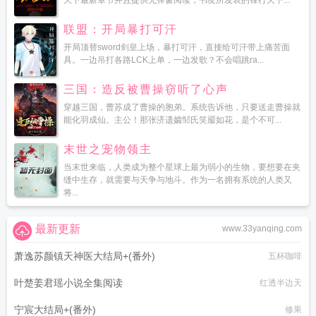
天下最新章节并且提供无弹窗阅读，书友所发表的锋行天下...
联盟：开局暴打可汗
开局顶替sword剑皇上场，暴打可汗，直接给可汗带上痛苦面
具。一边吊打各路LCK上单，一边发歌？不会唱跳ra...
三国：造反被曹操窃听了心声
穿越三国，曹苏成了曹操的胞弟。系统告诉他，只要送走曹操就
能化羽成仙。主公！那张济遗孀邹氏笑靥如花，是个不可...
末世之宠物领主
当末世来临，人类成为整个星球上最为弱小的生物，要想要在夹
缝中生存，就需要与天争与地斗。作为一名拥有系统的人类又
将...
最新更新
www.33yanqing.com
萧逸苏颜镇天神医大结局+(番外)
五杯咖啡
叶楚姜君瑶小说全集阅读
红透半边天
宁宸大结局+(番外)
修果