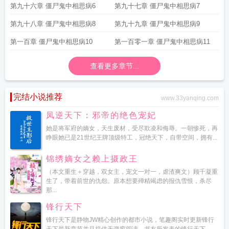
第九十六章 僵尸鬼中相思病6
第九十七章 僵尸鬼中相思病7
第九十八章 僵尸鬼中相思病8
第九十九章 僵尸鬼中相思病9
第一百章 僵尸鬼中相思病10
第一百零一章 僵尸鬼中相思病11
查看更多章节...
完结小说推荐
www.33yanqing.com
凤逆天下：邪帝的绝色宠妃
她是将军府的嫡女，天生废材，受尽欺凌和侮辱。一朝惨死，再
睁眼她已是21世纪王牌顶级特工，冠绝天下，自带空间，拥有...
锦绣嫡女之赖上摄政王
（本文重生＋穿越，双女主，宠文一对一，虐渣爽文）顾千凝重
生了，带着前世的仇怨。原本想要殚精竭虑的报仇雪恨，杀尽
那...
锋行天下
锋行天下是静物JW精心创作的都市小说，笔趣阁实时更新锋行