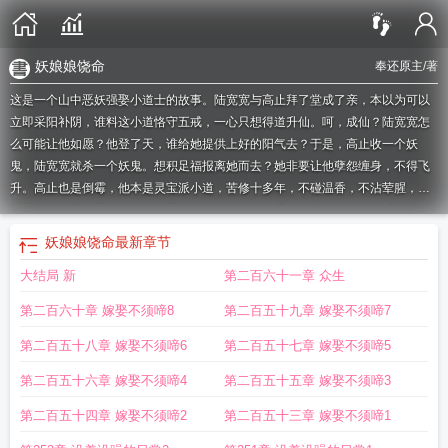
妖娘娘饶命
奉还原主
/著
这是一个山中恶妖强娶小道士的故事。陆宽宽与高止拜了堂成了亲，本以为可以
立即采阳补阴，谁料这小道恪守五戒，一心只想得道升仙。呵，成仙？陆宽宽怎
么可能让他如愿？他登了天，谁给她提供上好的阳气去？于是，高止收一个妖
鬼，陆宽宽就杀一个妖鬼。想积足福报离她而去？她非要让他孽怨缠身，不得飞
升。高止也是倒霉，他本是灵宝派小道，苦修十多年，不碰温香，不沾荤腥，自
诩清正，好不容易成了灵宝派最年轻的箓生，谁知遇上陆宽宽之后，五戒尽破，
甚至与其无媒苟合，终落了个修为尽失的下场。【1V1势均力敌】【小扑街觉得
妖娘娘饶命
最新章节
如果收藏破一百，就是HE。没破就是BE。以慰藉我受伤的心灵。】如果您喜欢
大结局 新
第二百六十一章 众生
妖娘娘饶命，别忘记分享给朋友.
妖女是谁
娘娘饶命一般怎么回答
妖妃娘娘甄善
无弹窗
妖舞娘全文免费阅读
妖娘娘饶命最新章节更新情况
娘娘饶命gl夭青
妖
第二百六十章 嫁娶不须啼8
第二百五十九章 嫁娶不须啼7
娘养成Onigotchi
娘娘饶命gi
妖女拿命来
妖娘图片
妖娘娘饶命 奉还原主
妖娘
电影
妖女啥意思
妖三娘
妖娘什么意思
女妖娘娘补了天
娘娘饶命gi夭青
妖娘
第二百五十八章 嫁娶不须啼6
第二百五十七章 嫁娶不须啼5
妖
妖妃娘娘
妖娘是什么
妖妃娘娘白仙仙
妖妃娘娘又跑了txt
妖妃娘娘又
妖妃
第二百五十六章 嫁娶不须啼4
第二百五十五章 嫁娶不须啼3
娘娘翻车了
妖娘娘饶命 奉还原主txt
妖娆是什么意思
妖妃娘娘现状
娘娘饶命
gl
妖妃娘娘又跑了免费阅读最新
妖妃娘娘在恋综上爆火了全文免费阅读
娘娘饶
第二百五十四章 嫁娶不须啼2
第二百五十三章 嫁娶不须啼1
命夭青
娘娘饶命
妖妃娘娘今天翻车了哦
妖精娘娘送上门
妖娘歌词
妖妃娘娘在