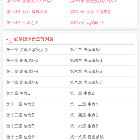
第252章 没羞没躁的日常2
第251章 没羞没躁的日常1
恋综上爆火了笔趣阁
妖女是什么意思?
妖姬娘娘
妖狐娘娘
妖饶美娘
妖妃娘娘
又跑了正版在哪看
妖妃娘娘又跑了
妖后娘娘
第250章 番外 威风凛凛
第249章 番外 大道降临
第248章 三界之主
第247章 太岁肉土9
妖娘娘饶命
章节列表
第一章 芙蓉不敌美人妆
第二章 蛊魂藏坛1
第三章 蛊魂藏坛2
第四章 蛊魂藏坛3
第五章 蛊魂藏坛4
第六章 蛊魂藏坛5
第七章 蛊魂藏坛6
第八章 蛊魂藏坛7
第九章 生食1
第十章 生食2
第十一章 生食3
第十二章 生食4
第十三章 生食5
第十四章 生食6
第十五章 生食7
第十六章 生食8
第十七章 生食9
第十八章 喜当爹娘