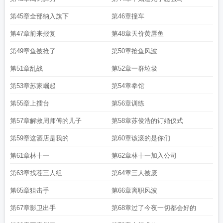
第45章全部纳入旗下
第46章撞车
第47章前来报复
第48章天价黄唇鱼
第49章鱼被抢了
第50章抢鱼风波
第51章乱战
第52章一群垃圾
第53章苏家崛起
第54章拳馆
第55章上擂台
第56章训练
第57章解救周师傅的儿子
第58章苏俊浩的订婚仪式
第59章这酒店是我的
第60章该滚的是你们
第61章林十一
第62章林十一加入公司
第63章找茬三人组
第64章三人被废
第65章狙击手
第66章离职风波
第67章影卫出手
第68章过了今夜一切都会好的