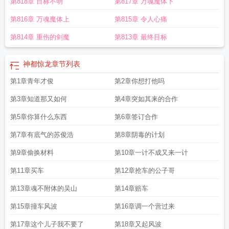
第818章 目标不明
第817章 万魂魔体下
第816章 万魂魔体上
第815章 令人心痛
第814章 重伤的剑魔
第813章 最终目标
神都惊龙
章节列表
第1章青年才俊
第2章你想打他吗
第3章知道那又如何
第4章突如其来的合作
第5章你算什么东西
第6章签订合作
第7章有底气的苏俊浩
第8章阴毒的计划
第9章偷换材料
第10章一计不成又来一计
第11章买车
第12章抢车的公子哥
第13章魂不附体的吴山
第14章赔车
第15章撞车风波
第16章调一个营过来
第17章这个儿子我不要了
第18章又起风波