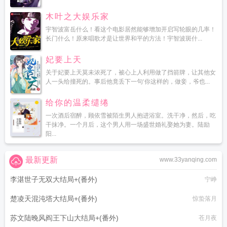
木叶之大娱乐家
宇智波富岳什么！看这个电影居然能够增加开启写轮眼的几率！
长门什么！原来唱歌才是让世界和平的方法！宇智波斑什...
妃要上天
关于妃要上天莫未浓死了，被心上人利用做了挡箭牌，让其他女
人一头给撞死的。事后他竟丢下一句‘你这样的，做妾，爷也...
给你的温柔缱绻
一次酒后宿醉，顾依雪被陌生男人抱进浴室。洗干净，然后，吃
干抹净。一个月后，这个男人用一场盛世婚礼娶她为妻。陆励
阳...
最新更新
www.33yanqing.com
李湛世子无双大结局+(番外)
宁峥
楚凌天混沌塔大结局+(番外)
惊蛰落月
苏文陆晚风阎王下山大结局+(番外)
苍月夜