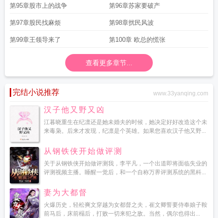
第95章股市上的战争
第96章苏家要破产
第97章股民找麻烦
第98章扰民风波
第99章王领导来了
第100章 欧总的慌张
查看更多章节...
完结小说推荐
www.33yanqing.com
汉子他又野又凶
江暮晓重生在纪凛还是她未婚夫的时候，她决定好好改造这个未
来毒枭。后来才发现，纪凛是个英雄。如果您喜欢汉子他又野...
从钢铁侠开始做评测
关于从钢铁侠开始做评测我，李平凡，一个出道即将面临失业的
评测视频主播。睡醒一觉后，和一个自称万界评测系统的黑科...
妻为大都督
火爆历史，轻松爽文穿越为女都督之夫，崔文卿誓要侍奉娘子鞍
前马后，床前榻后，打败一切来犯之敌。当然，偶尔也得出...