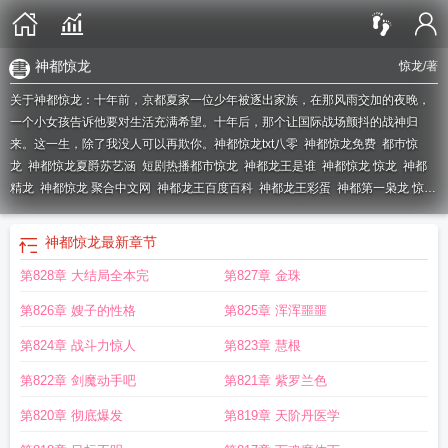
神都惊龙
惊龙
/著
关于神都惊龙：十年前，京都夏家一位少年被逐出家族，在那风雨交加的夜晚，
一个小女孩告诉他要对生活充满希望。十年后，那个让国际战场颤抖的战神归
来。这一生，除了我没人可以再欺你。
神都惊龙txt八零
神都惊龙免费
都巿惊
龙
神都惊龙夏爵苏艺涵
短剧热播都市惊龙
神都龙王是谁
神都惊龙 惊龙
神都
精龙
神都惊龙 聚合中文网
神都龙王百度百科
神都龙王彩蛋
神都第一枭龙 惊
龙
神都惊龙杨玄一笔趣阁
都市惊龙
神都惊龙全文免费阅读
神都惊龙杨玄
神都
惊龙夏爵全文
神都惊龙夏爵
神都惊龙笔趣阁
神都惊龙全集
神都惊龙夏爵免费
神都惊龙
最新章节
阅读
神都惊龙夏爵全文免费阅读
神都惊龙 第1章
神都惊龙电影剧情
神都惊龙
第828章 大结局全本完
第827章 金珠
阅读
神都景龙
神都战龙
神都惊龙短剧
神都惊龙免费阅读
狄仁杰之神都惊
龙
神都惊龙惊龙
神都惊龙 惊龙 著
神都惊龙林天阳全文免费阅读
神都龙王剧情
第826章 嫂子的性格
第825章 浑浑噩噩
解析
神都惊龙杨玄免费阅读
第824章 战斗力惊人
第823章 慧根
第822章 剑魔动手吧
第821章 紫罗兰色
第820章 彻底爆发
第819章 天阶丹医学