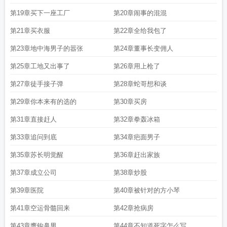
第19章买下一座工厂
第20章闹事的混混
第21章买衣服
第22章全给我包了
第23章地中海男子的嚣张
第24章董事长变佣人
第25章工地又出事了
第26章用上枪了
第27章徒手接子弹
第28章蛇哥想和谈
第29章你本来有的选的
第30章买房
第31章直接赶人
第32章拳轰冰箱
第33章追问到底
第34章疤面男子
第35章苏长明觉醒
第36章赶出家族
第37章成立公司
第38章炒股
第39章医院
第40章被针对的方小琴
第41章空运骨髓回来
第42章抢病房
第43章鹰钩鼻男
第44章不知道死字怎么写