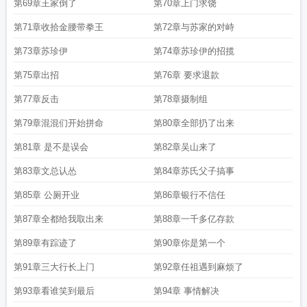
第69章王家倒了
第70章上门求饶
第71章收拾金腰带拳王
第72章与苏家的对峙
第73章苏珍伊
第74章苏珍伊的招揽
第75章出招
第76章 要求退款
第77章反击
第78章摄制组
第79章混混们开始拼命
第80章全部扔了出来
第81章 是不是误会
第82章吴山来了
第83章文总认怂
第84章苏氏父子搞事
第85章 公厕开业
第86章银行不信任
第87章全都给我取出来
第88章一千多亿存款
第89章有踪迹了
第90章你是第一个
第91章三大行长上门
第92章任祖遇到麻烦了
第93章看谁笑到最后
第94章 事情解决