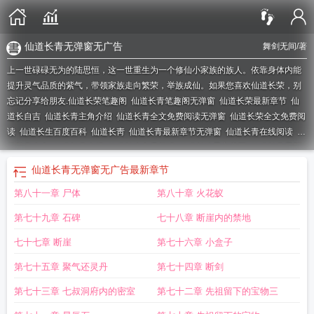
仙道长青无弹窗无广告
舞剑无间
/著
上一世碌碌无为的陆思恒，这一世重生为一个修仙小家族的族人。依靠身体内能
提升灵气品质的紫气，带领家族走向繁荣，举族成仙。如果您喜欢仙道长荣，别
忘记分享给朋友.
仙道长荣笔趣阁
仙道长青笔趣阁无弹窗
仙道长荣最新章节
仙
道长自吉
仙道长青主角介绍
仙道长青全文免费阅读无弹窗
仙道长荣全文免费阅
读
仙道长生百度百科
仙道长靑
仙道长青最新章节无弹窗
仙道长青在线阅读
仙
道长青全文
仙道长青介绍
仙道长生免费阅读
仙道长途男主容陌
仙道长青最新
章节列表
仙道长青顶点网
仙道长荣 舞剑无间
仙道长青无弹窗无广告
仙道长青
仙道长青无弹窗无广告
最新章节
作者
仙道长青最新章节手机阅读
仙道长青人物简介
仙道长青顶点
仙道长青免
第八十一章 尸体
第八十章 火花蚁
费全文阅读
第七十九章 石碑
七十八章 断崖内的禁地
七十七章 断崖
第七十六章 小盒子
第七十五章 聚气还灵丹
第七十四章 断剑
第七十三章 七叔洞府内的密室
第七十二章 先祖留下的宝物三