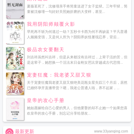
夏薇茗死了，沈修瑾亲手将简童送进了女子监狱。三年牢狱，简
童被沈修瑾一句好好关照她折磨的大变样，甚至...
我用阴阳师颠覆火影
早死再不斩为何逃过一劫？五秒卡卡西为何不再缺蓝？平凡普通
人频频变强，又是何人所为？阴阳界妖怪屡现忍界，背后...
极品农女要翻天
刘吉祥虽然叫吉祥，但是从来都没有吉祥过，上辈子活的苦，但
是这辈子，她想换一个活法末日金刚女芭比穿越成古代悲情...
宠妻狂魔：我老婆又甜又狠
关于宠妻狂魔我老婆又甜又狠绝美花瓶女星失踪三个月后，居然
已婚怀孕开直播带货？嗯，我老公普通人啦，养不起家，...
皇帝的攻心手册
她如愿嫁给自己心爱的男人，但他要娶的却不止她一个如果您喜
欢皇帝的攻心手册，别忘记分享给朋友...
最新更新
www.33yanqing.com