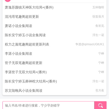
萧逸苏颜镇天神医大结局+(番外)
五杯咖啡
混沌塔笔趣阁超前更新
惊蛰落月
萧诺小说全集阅读
鱼初见
陈长安宁婷玉小说全集阅读
浮生一诺
权力之巅笔趣阁超前更新列表
争渡@qimiaoUGtUK1
李湛小说全集阅读
宁峥
世子无双笔趣阁超前更新
宁峥
李湛世子无双大结局+(番外)
宁峥
陈长安宁婷玉葬神棺大结局+(番外)
浮生一诺
苏文陆晚风小说全集阅读
苍月夜