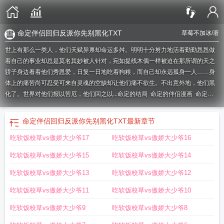
命定伴侣回归反派你先别黑化TXT
草莓不加冰
/著
世上有那么一类人，他们天赋异禀却命运多舛。明明十分努力地活着勤勤恳恳做
着自己的事业却总是莫名其妙被人针对，宛如提线木偶一样被迫在那所谓的天之
骄子身边看着他们秀恩爱，日复一日地吃着狗粮，而自己却永远孤身一人……身
体上的痛苦尚可忍受可来自灵魂的空缺却让他们痛不欲生。不出意外地，他们黑
化了。世界对他们报以苦厄，他们回之以...
命定的结局
命定的伴侣漫画
命定伴
侣
命定妻主
命定恋人是什么意思
命定伴侣是什么意思
命定是什么意思?
命定
姻缘是什么意思?
命定的恋人是什么意思
命定伴侣回归反派你先别黑化
命定伴
命定伴侣回归反派你先别黑化TXT
最新章节
侣回归反派你先别黑化 草莓不加冰
命定男主
命定伴侣回归反派你先别黑化
吃软饭校草vs傲娇大少爷17
吃软饭校草vs傲娇大少爷16
TXT
命定伴侣竟是你漫画
命定伴侣回归反派你先别黑化免费阅读
吃软饭校草vs傲娇大少爷15
吃软饭校草vs傲娇大少爷14
吃软饭校草vs傲娇大少爷13
吃软饭校草vs傲娇大少爷12
吃软饭校草vs傲娇大少爷11
吃软饭校草vs傲娇大少爷10
吃软饭校草vs傲娇大少爷9
吃软饭校草vs傲娇大少爷8