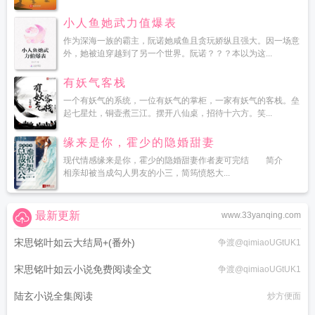
小人鱼她武力值爆表
作为深海一族的霸主，阮诺她咸鱼且贪玩娇纵且强大。因一场意
外，她被迫穿越到了另一个世界。阮诺？？？本以为这...
有妖气客栈
一个有妖气的系统，一位有妖气的掌柜，一家有妖气的客栈。垒
起七星灶，铜壶煮三江。摆开八仙桌，招待十六方。笑...
缘来是你，霍少的隐婚甜妻
现代情感缘来是你，霍少的隐婚甜妻作者麦可完结 简介
相亲却被当成勾人男友的小三，简筠愤怒大...
最新更新
www.33yanqing.com
宋思铭叶如云大结局+(番外)
争渡@qimiaoUGtUK1
宋思铭叶如云小说免费阅读全文
争渡@qimiaoUGtUK1
陆玄小说全集阅读
炒方便面