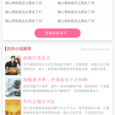
精心养的崽怎么黑化了15
精心养的崽怎么黑化了16
精心养的崽怎么黑化了17
精心养的崽怎么黑化了18
精心养的崽怎么黑化了19
精心养的崽怎么黑化了20
查看更多章节...
完结小说推荐
www.33yanqing.com
超级护花兵王
关于超级护花兵王灯红酒绿的大都市，红唇诱惑，铁血兵王江南
强势回归，卷入一条香艳而诡谲多变的商战之路。他拳打高富...
视频通万界，开局盘点十大剑神
唐恒穿越平行世界，成为一名短视频制作者，突然获得一个视频
网站的邀请视频网站名为‘鸿蒙诸天’，竟然能够连通各个...
亮剑之独立大队
李云龙不耐烦地说道你爱干什么干什么，用不着请示汇报，只要
能够抢来鬼子和伪军的东西，我什么也不管。不过我丑话说...