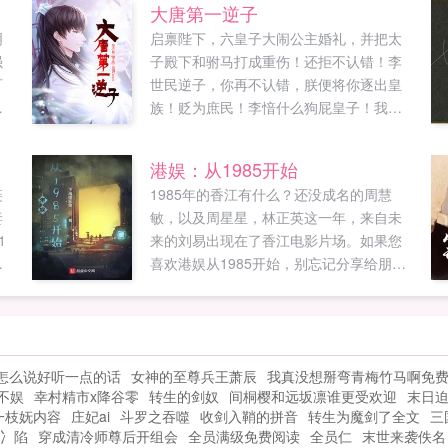
大唐第一逆子
明
启禀陛下，六皇子大闹公主婚礼，并把太
强
子殿下和驸马打成重伤！还拒不认错！李
可
世民逆子，你再不认错，朕便将你逐出皇
病
族！贬为庶民！李愔什么狗屁皇子！我不
多
稀罕！半年后。李世民李愔肯认错了么？
贤
陛下，六皇子拒不认错，并且现在过的比
港娱：从1985开始
们
您好。他的琉璃厂月入百万贯。堪比长安
链
1985年的香江有什么？还没成名的周慧
如
半年税收。李世民惊恐这陛下，六皇子的
妻
敏，以及周星星，林正英这一年，来自未
给
集团公司提供了千万个就业岗位，让千万
1
来的刘易出现在了香江电影片场。如果您
家庭奔小康。月进账亿万贯！富可敌国！
，
喜欢港娱从1985开始，别忘记分享给朋
李世民急了快召我儿回宫，大不了朕给他
友...
道歉。晚了！六皇子带着他的远洋舰队已
经出发前往倭国，说要生擒倭国天皇！李
世民懵了不可！快找他回来！不！朕亲自
出面求他回来！如果您喜欢大唐第一逆
怎么说好听一点的话
女神的至尊兵王萧辰
我真没想掰弯青梅竹马啊免
子，别忘记分享给朋友...
不娱
幸村精市x降谷零
转生的剑奴
间桐樱和远坂凛谁更受欢迎
末日
一枝妩内容
庄妃ai
斗罗之吞噬
收剑入鞘的拼音
转生为魔剑了全文
三
冫陷
穿成清冷师尊后开组会
全员满级免费阅读
全员仁
末世来袭佚名