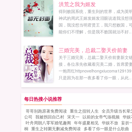
洪荒之我为姬发
得到败国系统，重生到的世界，成为英
神武的周武王姬发姬发泪眼说道我没想
国，我没想当明君贤王，我只想败国，
能你们不理解，但是我不败国就治不好
就得死！看，这就是一代贤王的风采，
么的高瞻远瞩，多么的标新立异，没有
三婚完美，总裁二娶天价前妻
君周武王做的这些，就没有强国，朋友
关于三婚完美，总裁二娶天价前妻新文
让我一起加油干，为了伟大的强国梦！
接，各位亲先收藏着完美二婚，首席爱
果您喜欢洪荒之我为姬发，别忘记分享
一炮而红httpnovelhongxiucoma129139
朋友...
只是因为在那一夜多看了你一眼，从此
万劫不复！温绯心曾经深爱南黎辰...
每日热搜小说推荐
哥哥别跑原著免费阅读
重生之扭转人生
全员升级当长辈
公司
我被拐回自己村
宋天一
以前的女帝气场视频
华娱
叶舟周朗八零军婚笔趣阁
年年盛夏相见
华娱不放
妄折
桐
重生之转圜无删减免费阅读
多看了你一眼是什么歌曲