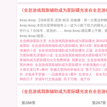
《全息游戏我靠辅助成为星际曙光攻在全息游戏
&esp;&esp;【绿林星系-流萤-精灵-弥娅娜：第一次看这
&esp;&esp;本想在星网狠狠夸上一波为小殿下助力的曙
些什么？在线等，挺急的…… &esp;&esp;穗花攀上手
&esp;&esp;随着...
全息网游星际主受
全息游戏我靠辅助成为星际曙光 第50
戏星际
全息游戏我靠辅助成为星际曙光 第516章
星际最
清澈的小皮
全息游戏我靠辅助成为星际曙光 正版
全息游
为星际曙光清澈的小皮
全息游戏我靠辅助成为星际曙光TX
靠辅助成为星际曙光全文免费阅读
我要全息
全息游戏我靠
里的身份
全息游戏我靠辅助成为星际曙光 作者清澈的小
大佬互宠日常+番外
穿越之悠闲的幸福生活
誓不为后2：
外
冷血杀手穿越：一品腹黑皇后+番外
乱世佳人：若水无
神的日子
穿成年代文拖油瓶
高于万物，低于你
《全息游戏我靠辅助成为星际曙光攻在全息游
第288章
第287章