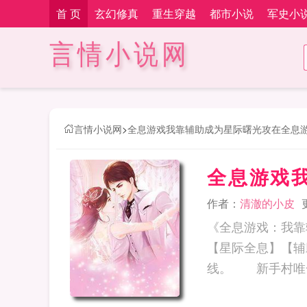
首 页
玄幻修真
重生穿越
都市小说
军史小
言情小说网
言情小说网
>
全息游戏我靠辅助成为星际曙光攻在全息
全息游戏
作者：
清澈的小皮
《全息游戏：我
【星际全息】【