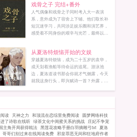
戏骨之子 完结+番外
人气偶像和戏骨之子同时考入大一表演
系，意外成为了宿舍上下铺。他们取长补
短沉迷学习，共同涉足娱乐圈和演艺界，
感受着不同身份的艰辛与光芒，最终以实
力与汗水证明了一切，再现了父辈的辉煌
荣耀。本文文笔清...
从夏洛特烦恼开始的文娱
穿越夏洛特烦恼，成为二十五岁的袁华，
成天划着渔船等待命运的追尾。游泳池
边，夏洛道读书那会你就才气侧露，今天
就我这身行头，即兴赋诗一首？外露，外
露，我的诗都是有批判性的。没事，随便
说几句。飒爽英姿雄鸡装，飞上枝头盖凤
凰夏洛我打算投一个杂志社，你当主编！
袁华洛哥，我想开一家电影投资公司。如
费阅读
天神之力
和顶流在恋综里免费阅读
圆梦网络科技
果您喜欢从夏洛特烦恼开始的文娱，别忘
迫进了诗歌在线听
绿茶文化中闺蜜关系的挑战
庄妃不争宠
记分享给朋友...
国主角开局获得戟法
黑莲花攻略手册白羽摘雕弓txt
夏洛
哥哥们别过来在线阅读免费
邪皇罪恶无间和狂地府作者