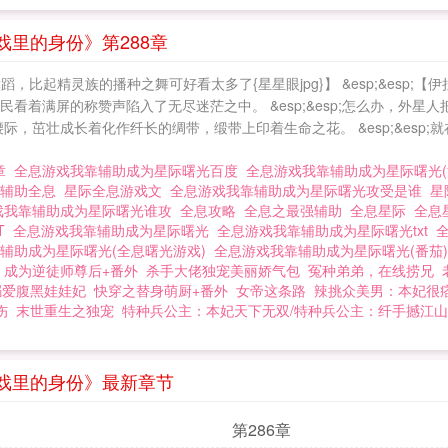
里的身份》第288章
种舞蹈，比起精灵族的播种之舞可好看太多了{星星眼jpg}】 &esp;&esp
光人民看着满屏的称赞声陷入了无尽迷茫之中。 &esp;&esp;怎么办，
腕、腰际，茁壮成长着化作纤长的绸带，缎带上印着生命之花。 &esp;&es
2章
全息游戏我靠辅助成为星际曙光百度
全息游戏我靠辅助成为星际曙光
强辅助全息
星际全息游戏文
全息游戏我靠辅助成为星际曙光攻受是谁
星
戏我靠辅助成为星际曙光谁攻
全息攻略
全息之最强辅助
全息星际
全息
T
全息游戏我靠辅助成为星际曙光
全息游戏我靠辅助成为星际曙光txt
辅助成为星际曙光(全息曙光游戏)
全息游戏我靠辅助成为星际曙光(番茄
皮
成为逆徒师尊后+番外
杀手大佬独宠美丽娇气包
冤种弟弟，在线捞兄
溺爱腹黑娃娃妃
快穿之替身萌厨+番外
女帝这条路
辣挑众美男：本妃很
伤
末世重生之独宠
特种兵公主：本妃天下无双/特种兵公主：纤手撼江山
戏里的身份》最新章节
第286章