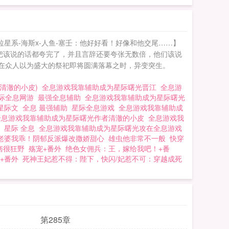
;【伊拉星系-海斯x-人鱼-塞壬：他好好看！好像和他交尾……】
外星人把该说的话都夸完了，并且言辞还要夸张无数倍，他们该说
p;就在众人以为盛大的祭祀即将圆满落幕之时，异变突生。
(清澈的小皮)
全息游戏我靠辅助成为星际曙光晋江
全息游
际全息网游
最强全息辅助
全息游戏我靠辅助成为星际曙光
星际文
全息 最强辅助
星际全息游戏
全息游戏我靠辅助成
全息游戏我靠辅助成为星际曙光作者清澈的小皮
全息游戏我
)
星际 全息
全息游戏我靠辅助成为星际曙光攻在全息游戏
老婆我乖！阴郁反派爆改撒娇甜心
雄虫他非常不一般
快穿
痞很狂野
殇宠+番外
绝色女佣兵：王，嫁给我吧！+番
+番外
死神王妃惹不得：陛下，快闪/妃惹不可：穿越成死
第285章