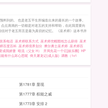
没有预料到的。 也是老五平生所编造出来的最长的一个故事。
，点点滴滴的一切都是对老五的支持和帮助，在此我需要向
相信对于老五而言是最为真切的记忆。 《巫术师》这本书并
傅联系电话
巫术师联系方式
巫术师兜帽图纸怎么获得
巫术
术师百度百科
巫术师境界划分
摩尔勇士巫术师
巫术师百
变成我娇妻
暗流（父女 H）
开局先花一个亿[娱乐圈]
HP
崽崽能有什么坏心思呢
倚天屠龙记(成人版)
调教（1v1
第1781章 显现
第1777章 权能之威
第1773章 安排 2