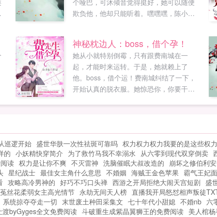
类
个哑巴，可沐倾音觉得挺好，她可以随便
天
欺负他，他却只能听着。嘿嘿嘿，陈小少
别
爷，没想到你天不怕地不怕，居然怕蟑螂
啊？？无法反驳的男孩你知道吗？你追我
神秘枕边人：boss，借个孕！
的样子，就像一只打不死的小强，不过你
分
她从小就特别倒霉，只有跟费南城在一
还真能打动我陈小强陈美人，你睡着的样
起，才能时来运转。于是，她就赖上了
子，可真像睡美人啊陈睡美人某天，沐倾
他。boss，借个运！费南城纠结了一下，
音抓着他胳膊祈求小楠楠～你给我卖个萌
开始认真的脱衣服。她惊恐你，你要干什
看看？终于，男孩把她逼到了墙角，咬牙
么？费南城欺身而上不是要借个孕？此运
切齿的道你知不知道，要不是我舍不得，
非彼孕啊喂！！我拼尽了此生所有的运
我真的很想让你哭着求饶。后来她知道，
气，只为遇到你。公子衍如果您喜欢神秘
她心里住如果您喜欢为你而来的声音，别
枕边人boss，借个孕！，别忘记分享给朋
忘记分享给朋友...
从巡逻开始
盛世华肤一次性祛斑可靠吗
权力权力权力我要的是这些权
友...
样的
小妖精快穿简介
为了救竹马我不幸溺水
从六零到现代双穿倒卖
费阅读
权力是让你不爽
不灭雷神
洗脑催眠大叔改造的
崩坏之修伯利安
头
星纪战士
最佳女主角什么意思
不婚姻
海贼王金色苹果
霸气王妃
看
攻略高冷男神的
好巧不巧口头禅
西游之开局拒绝大闹天宫短剧
盛
菟丝花柔弱女主高光情节
永劫无间天人榜
直播我开局怒怼相声叛徒TX
系统掠夺夺走一切
末世废土种田采集文
七十年代小甜媳
不婚nb
六
渡byGyges全文免费阅读
斗破重生成紫晶翼狮王的免费阅读
美人棺杨