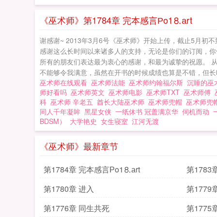
《巫术师》第1784章 完本感言Рo1⒏аrt
谢感谢~ 2013年3月6号《巫术师》开始上传，截止5月
感谢这么长时间以来诸多人的支持，无论是你们的订阅，你
所有的朋友们表达最为衷心的感谢，和最为诚挚的祝愿。 从
不能够令我满意，虽然在开书的时候成绩也算是不错，但长时
巫术师在线观看
巫术师法能
巫术师约翰福尔斯
沉睡的巫
师好看吗
巫术师英文
巫术师电影
巫术师TXT
巫术师傅
科
巫术师 辛老五
酋长大陆巫术师
巫术师兜帽
巫术师兜
同人千年凝眸
黑星女侠
一纸休书 冠盖满京华
伺机而动
BDSM）
大学艳史
女生寝室
江河无渡
《巫术师》最新章节
第1784章 完本感言Рo1⒏аrt
第1783
第1780章 进入
第1779
第1776章 同生共死
第1775