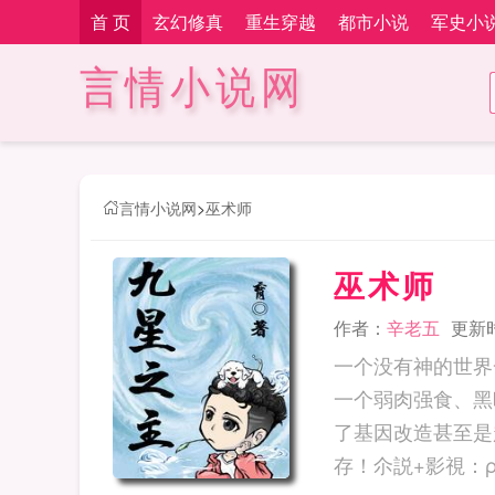
首 页
玄幻修真
重生穿越
都市小说
军史小
言情小说网
言情小说网
>
巫术师
巫术师
作者：
辛老五
更新时间
一个没有神的世界
一个弱肉强食、黑
了基因改造甚至是