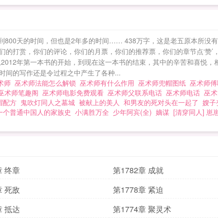
初不到800天的时间，但也是2年多的时间…… 438万字，这是老五原本所
们的打赏，你们的评论，你们的月票，你们的推荐票，你们的章节点‘赞’
2012年第一本书的开始，到现在这一本书的结束，其中的辛苦和喜悦，
间的写作还是令过程之中产生了各种...
术师
巫术师法能怎么解锁
巫术师有什么作用
巫术师兜帽图纸
巫术师
巫术师笔趣阁
巫术师电影免费观看
巫术师父联系电话
巫术师电话
巫
帽配方
鬼吹灯同人之墓城
被献上的美人
和男友的死对头在一起了
嫂子
一个普通中国人的家族史
小满胜万全
少年阿宾(全)
嫡谋
[清穿同人] 
章 终章
第1782章 成就
章 死敌
第1778章 紧迫
章 抵达
第1774章 聚灵术