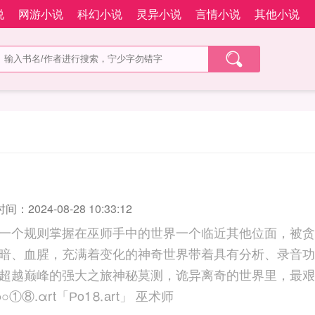
说
网游小说
科幻小说
灵异小说
言情小说
其他小说
：2024-08-28 10:33:12
一个规则掌握在巫师手中的世界一个临近其他位面，被贪
暗、血腥，充满着变化的神奇世界带着具有分析、录音功
超越巅峰的强大之旅神秘莫测，诡异离奇的世界里，最艰
存！尒説+影視：ρ○①⑧.αrt「Рo1⒏аrt」 巫术师