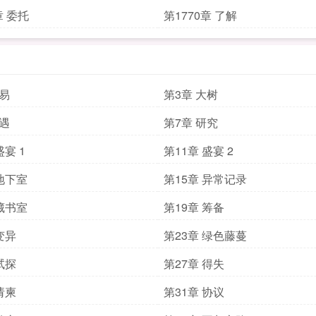
章 委托
第1770章 了解
交易
第3章 大树
路遇
第7章 研究
盛宴 1
第11章 盛宴 2
 地下室
第15章 异常记录
 藏书室
第19章 筹备
变异
第23章 绿色藤蔓
试探
第27章 得失
请柬
第31章 协议