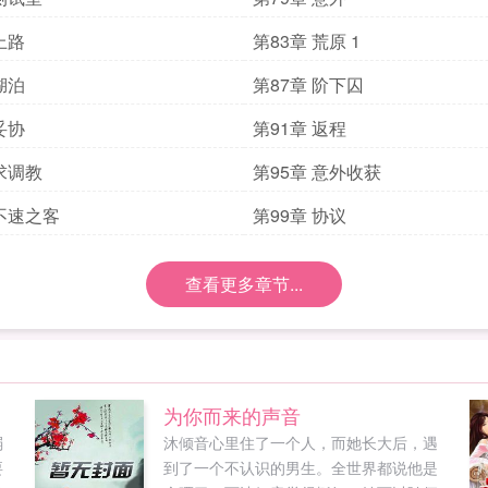
上路
第83章 荒原 1
湖泊
第87章 阶下囚
妥协
第91章 返程
 求调教
第95章 意外收获
 不速之客
第99章 协议
查看更多章节...
为你而来的声音
弱
沐倾音心里住了一个人，而她长大后，遇
要
到了一个不认识的男生。全世界都说他是