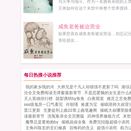
与天争与地斗。作为一名拥有系统的人
又将如何在这个末世中将整个世界搅得
翻地覆呢如果您喜欢末世之宠物领主，
忘记分享给朋友...
咸鱼老爸被迫营业
如果您喜欢咸鱼老爸被迫营业，别忘记
享给朋友...
每日热搜小说推荐
我的家乡我的河
大师兄是个凡人却很强不更新了吗
港综
沦全文免费阅读无弹窗最新章节
不是恋爱脑的女生是什么
天人英雄排行榜
甜梨诱哄by鱼鱼
白夜萌宠
难言之言免
sss级鬼异一囗气看完
许朝瑾
捡废为宝
催眠痞帅大叔背
晋江更新
无妻徒刑上曲22章上曲笔趣阁
催眠大叔哪里能
读最新章节
洗冤集录全文完整版
武神境界修炼方式
末世
魔尊总是要抱抱by
催眠叔叔全集
免费完结版超级小农民
主角叫陈玄的玄幻修真
后悔药的含义
超强小农民
权力让