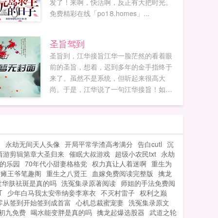
发了！来啊，快活啊，反正有大把时光。
免费精彩在线「po1⒏homes」...
圣旨驾到
圣旨到，江华接旨江华一脸茫然的看着眼
前的圣旨，想着，迟到多年的金手指终于
来了。虽然不是系统，但听起来很高大
尚。于是，江华说了一句江华接旨！如果
您喜欢圣旨驾到，别忘记分享给朋友...
力
永劫无间天人头像
开局平常学渣高考满分
告白cutl
沉
西游剪辑第章大圣归来
催眠大叔游戏
超级小农民txt
永劫
的乐园
70年代小甜妻格格党
权力真让人着迷啊
重生为
面瘫王爷笔趣阁
重生之八贤王
血嫁免费阅读完整版
擒龙
世华肤祛斑是真的吗
洗冤集录原著阅读
师姐的手法免费阅
T
少年白马我太安帝纳妾李寒衣
不灭村雷子
权利之巅
零从签到开始签到成首富
心机总裁蜜宠妻
洗冤集录原文
初九免费
喝水能变胖是真的吗
擒龙起爆选股器
武道之轮