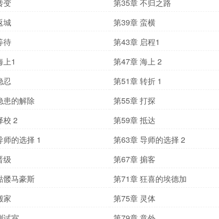
转变
第35章 不归之路
返城
第39章 蛮横
等待
第43章 启程1
海上1
第47章 海上 2
隐忍
第51章 转折 1
 隐患的解除
第55章 打探
择校 2
第59章 抵达
导师的选择 1
第63章 导师的选择 2
晋级
第67章 掮客
 骷髅马豪斯
第71章 狂喜的埃德加
搬家
第75章 灵体
 测试室
第79章 意外