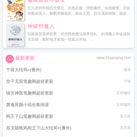
毒医救世小妖女
五六岁的辛韶百无禁忌，扒他衣服，灌他毒药，钻他被窝，还自
诩救命恩人。黎戮邪魅低笑，救命之恩，自当涌泉相报。她是...
神级狩魔人
玩家魂穿巫师世界，经历怪兽魔法战争洗礼，从猎魔人学徒成就
大宗师，那时他才发现一切真正开始。...
最新更新
www.33yanqing.com
宁宸大结局+(番外)
修果
世子无双笔趣阁超前更新
宁峥
镇天神医笔趣阁超前更新
五杯咖啡
萧逸苏颜小说全集阅读
五杯咖啡
阎王下山笔趣阁超前更新
苍月夜
苏文陆晚风阎王下山大结局+(番外)
苍月夜