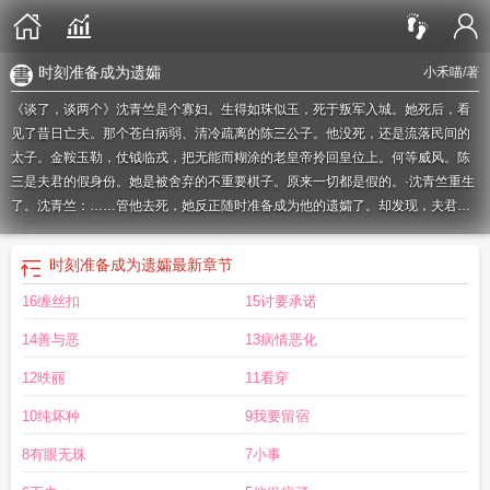
时刻准备成为遗孀
小禾喵
/著
《谈了，谈两个》沈青竺是个寡妇。生得如珠似玉，死于叛军入城。她死后，看
见了昔日亡夫。那个苍白病弱、清冷疏离的陈三公子。他没死，还是流落民间的
太子。金鞍玉勒，仗钺临戎，把无能而糊涂的老皇帝拎回皇位上。何等威风。陈
三是夫君的假身份。她是被舍弃的不重要棋子。原来一切都是假的。·沈青竺重生
了。沈青竺：……管他去死，她反正随时准备成为他的遗孀了。却发现，夫君有
双重人格。一面清冷自持，一面欲念深重。‘他们\’不共享记忆。白日里认为沈青
竺阴毒，不安于室，入夜后偏执又蛮横，抱着不撒手。不久后，陈三死遁，太子
时刻准备成为遗孀
最新章节
陆遮杀回京城。百官跪迎，民心所向。人人称赞的不世明主，却把一个小寡妇幽
16缠丝扣
15讨要承诺
禁东宫。陆遮：脖子上痕迹哪来的？沈青竺：狗咬的！他冷着脸逼近：你给我
的，不能比‘他\’少。沈青竺：？我们好像不是这种关系？后来，沈青竺：累了，
14善与恶
13病情恶化
谈两个。1.男主双重人格，先后动心2.前世两人不熟魔.蝎.小.说
WWW.MOXIEXS.TOP
时刻准备成为遗孀的句子
时刻准备成为遗孀的说说
时刻准
12昳丽
11看穿
备成为遗孀怎么说
时刻准备好儿歌
10纯坏种
9我要留宿
8有眼无珠
7小事