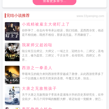
查看更多章节...
完结小说推荐
www.33yanqing.com
小戏精被雇主大佬盯上了
你怀孕了，你去向爷爷承认错误，我们结婚。孟西西冷笑，他还
是不相信她，既然不相信，那多说无益。不用麻烦了...
我家师父超凶哒
陆尘有五位师父。大师父，一域之主，冠绝古今。二师父，圣地
之主，修为盖世。三师父，千古女帝，名传世间。四师父，丹
界...
西游之一拳圣人
带着琦玉的能力来到西游世界穿越成了唐僧，从此西游世界多了
一个以德服人有些天然呆的圣僧。牛魔王兄弟，别去...
大唐之无敌熊孩子
关于大唐之无敌熊孩子李辰本是浦海大学的历史系研究生，在毕
业前夕，和几个同学喝的酩酊大醉，谁还知道一觉醒来，便已...