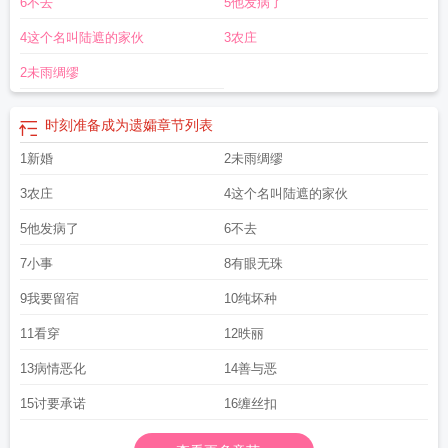
6不去
5他发病了
4这个名叫陆遮的家伙
3农庄
2未雨绸缪
时刻准备成为遗孀
章节列表
1新婚
2未雨绸缪
3农庄
4这个名叫陆遮的家伙
5他发病了
6不去
7小事
8有眼无珠
9我要留宿
10纯坏种
11看穿
12昳丽
13病情恶化
14善与恶
15讨要承诺
16缠丝扣