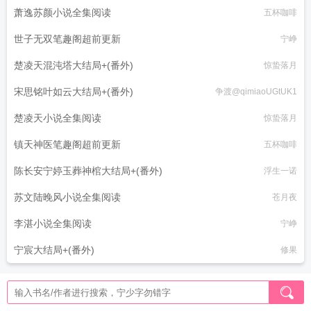
萧逸苏颜小说全集阅读
五杯咖啡
世子无双笔趣阁超前更新
宁峥
楚凌天混沌塔大结局+(番外)
惊蛰落月
宋思铭叶如云大结局+(番外)
争渡@qimiaoUGtUK1
楚凌天小说全集阅读
惊蛰落月
镇天神医笔趣阁超前更新
五杯咖啡
陈长安宁婷玉葬神棺大结局+(番外)
浮生一诺
苏文陆晚风小说全集阅读
苍月夜
李湛小说全集阅读
宁峥
宁宸大结局+(番外)
修果