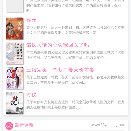
出身低微但身份神秘的少年，在融合了电子精灵，宇宙中最特殊
的存在之后，渐渐拥有了强大的实力！作为星际狩猎者，在不
断...
葬元
警花追捕逃犯，两人一起来到元初。这世道啊…可怎么活？本书
男文男犯咱反元造反吧。女警吃饱饭再说！新...
偏执大佬的心尖宠回头了吗
本文系破镜重圆又撩又虐又甜男主对女主偏执成瘾江城大佬沈墨
浓少年时，父亲突然去世，家道中落，初恋女友也...
三婚完美，总裁二娶天价前妻
关于三婚完美，总裁二娶天价前妻新文链接，各位亲先收藏着完
美二婚，首席爱妻一炮而红httpnovel...
时仪
关于时仪时光长河亘古流淌，时仪之刻收录着人性的光辉，寂寞
的人孤独地的踏上寻找爱的旅途。...
最新更新
www.33yanqing.com