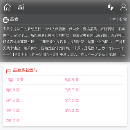
高攀
非木非石
/著
宋景宁这辈子的梦想是找个有钱人做贤妻，做淑女，温温柔柔，娇娇弱弱，不问
世事，安分守己。所以在遇到顾承言的时候，她决定夹着尾巴装到底。直到有天
顾承言递来离婚协议——“我要娶的是后盾，是解语花，是事业上的助力，不是整
天柴米油盐，端茶倒水，围着灶台转的阿姨。”宋景宁足足愣了三秒：“我——你
——”【更新时间：周一到周五不定时更新，周六、周天不一定更新】魔.蝎.小.说
WWW.MOXIEXS.TOP
高攀冷水江
高攀垂拱元年
高攀 戏文
高攀上阵大将员
高
攀侯门的第四年
高攀沈微宜桓安
高攀by蛋挞鲨
高攀非木非石
高攀上阵最拿手
高攀
最新章节
打一正确生肖
10第 10 章
9第 9 章
8第 8 章
7第 7 章
6第 6 章
5第 5 章
4第 4 章
3第 3 章
2第 2 章