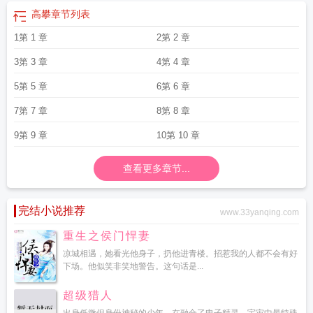
高攀
章节列表
1第 1 章
2第 2 章
3第 3 章
4第 4 章
5第 5 章
6第 6 章
7第 7 章
8第 8 章
9第 9 章
10第 10 章
查看更多章节...
完结小说推荐
www.33yanqing.com
重生之侯门悍妻
凉城相遇，她看光他身子，扔他进青楼。招惹我的人都不会有好
下场。他似笑非笑地警告。这句话是...
超级猎人